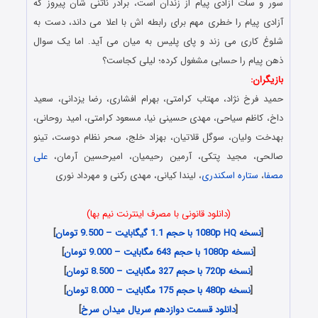
سور و سات آزادی پیام از زندان است، برادر ناتنی شان پیروز که
آزادی پیام را خطری مهم برای رابطه اش با اعلا می داند، دست به
شلوغ کاری می زند و پای پلیس به میان می آید. اما یک سوال
ذهن پیام را حسابی مشغول کرده؛ لیلی کجاست؟
بازیگران:
حمید فرخ نژاد، مهتاب کرامتی، بهرام افشاری، رضا یزدانی، سعید
داخ، کاظم سیاحی، مهدی حسینی نیا، مسعود کرامتی، امید روحانی،
بهدخت ولیان، سوگل قلاتیان، بهزاد خلج، سحر نظام دوست، تینو
صالحی، مجید پتکی، آرمین رحیمیان، امیرحسین آرمان،
علی
مصفا
،
ستاره اسکندری
، لیندا کیانی، مهدی رکنی و مهرداد نوری
(دانلود قانونی با مصرف اینترنت نیم بها)
[
نسخه 1080p HQ با حجم 1.1 گیگابایت – 9.500 تومان
]
[
نسخه 1080p با حجم 643 مگابایت – 9.000 تومان
]
[
نسخه 720p با حجم 327 مگابایت – 8.500 تومان
]
[
نسخه 480p با حجم 175 مگابایت – 8.000 تومان
]
[
دانلود قسمت دوازدهم سریال میدان سرخ
]