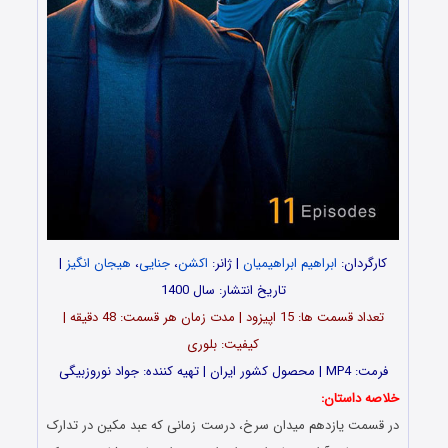
کارگردان:
ابراهیم ابراهیمیان
| ژانر:
اکشن
،
جنایی
،
هیجان انگیز
|
تاریخ انتشار: سال 1400
تعداد قسمت ها: 15 اپیزود | مدت زمان هر قسمت: 48 دقیقه |
کیفیت: بلوری
فرمت: MP4 | محصول کشور ایران | تهیه کننده: جواد نوروزبیگی
خلاصه داستان:
در قسمت یازدهم میدان سرخ، درست زمانی که عبد مکین در تدارک