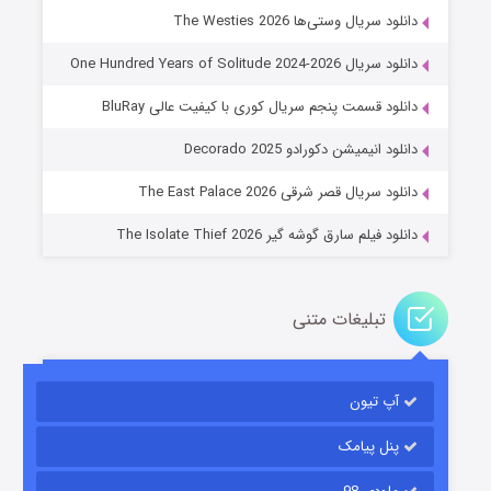
دانلود سریال وستی‌ها The Westies 2026
دانلود سریال One Hundred Years of Solitude 2024-2026
دانلود قسمت پنجم سریال کوری با کیفیت عالی BluRay
عملیات آپارتمان
دانلود انیمیشن دکورادو Decorado 2025
۲ (زیرنویس)
قسمت
منتشر شد
دانلود سریال قصر شرقی The East Palace 2026
دانلود فیلم سارق گوشه گیر The Isolate Thief 2026
تبلیغات متنی
آپ تیون
مردگان متحرک: شهر مرده ۳
۲ (زیرنویس)
قسمت
منتشر شد
پنل پیامک