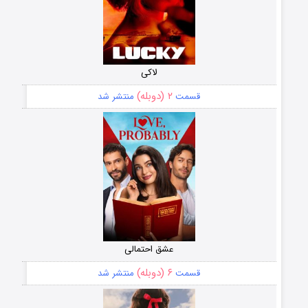
لاکی
۲ (دوبله)
قسمت
منتشر شد
عشق احتمالی
۶ (دوبله)
قسمت
منتشر شد