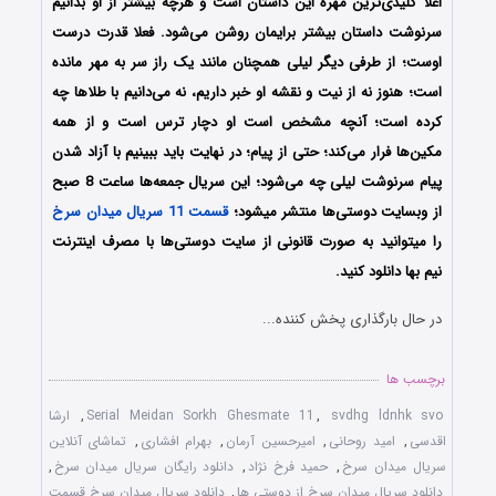
اعلا کلیدی‌ترین مهره این داستان است و هرچه بیشتر از او بدانیم
سرنوشت داستان بیشتر برایمان روشن می‌شود. فعلا قدرت درست
اوست؛ از طرفی دیگر لیلی همچنان مانند یک راز سر به مهر مانده
است؛ هنوز نه از نیت و نقشه او خبر داریم، نه می‌دانیم با طلاها چه
کرده است؛ آنچه مشخص است او دچار ترس است و از همه
مکین‌ها فرار می‌کند؛ حتی از پیام؛ در نهایت باید ببینیم با آزاد شدن
پیام سرنوشت لیلی چه می‌شود؛ این سریال جمعه‌ها ساعت 8 صبح
از وبسایت دوستی‌ها منتشر میشود؛
قسمت 11 سریال میدان سرخ
را میتوانید به صورت قانونی از سایت دوستی‌ها با مصرف اینترنت
نیم بها دانلود کنید.
در حال بارگذاری پخش کننده...
برچسب ها
svdhg ldnhk svo
,
Serial Meidan Sorkh Ghesmate 11
,
ارشا
اقدسی
,
امید روحانی
,
امیرحسین آرمان
,
بهرام افشاری
,
تماشای آنلاین
سریال میدان سرخ
,
حمید فرخ نژاد
,
دانلود رایگان سریال میدان سرخ
,
دانلود سریال میدان سرخ از دوستی ها
,
دانلود سریال میدان سرخ قسمت