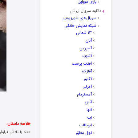
بازی موبایل
دانلود سریال ایرانی
سریال‌های تلویزیونی
شبکه نمایش خانگی
۱۳ شمالی
آبان
آسپرین
آشوب
آفتاب پرست
آقازاده
آکتور
آمرلی
آمستردام
آنتن
آنها
ابله
خلاصه داستان:
ابوطالب
عماد با تلاش فراوا
اجل معلق