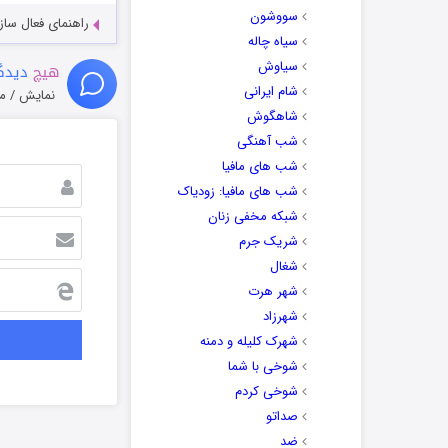
سووشون
راهنمای فعال سازی کیفیت R
سیاه چاله
سیاوش
هیچ
دیدگا
شام ایرانی
نمایش / م
شاهگوش
شب آهنگی
شب های مافیا
شب های مافیا: زودیاک
شبکه مخفی زنان
شریک جرم
شغال
شهر هرت
شهرزاد
شهرک کلیله و دمنه
شوخی با شما
شوخی کردم
صداتو
ضد