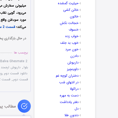
حیثیت گمشده
میلیونی سفارش می‌
خائن کشی
می‌رود، گویی نقاب 
خاتون
مورد سوءظن واقع م
خجالت نکش
می‌کند؛
قسمت 2 سریال روز بلوا
خسوف
خواب زده
در حال بارگذاری پخ
خوب بد جلف
خون سرد
برچسب ها
دادزن
e Balva Ghesmate 2
داریوش
بلوا
,
داریوش ارجمند
,
داوینچیز
دانلود قسمت دوم روز 
دختران کوچه غم
قسمت دوم
,
قسمت 2 سریال روز بلوا
در انتهای شب
دراکولا
دست به مهره
دفتر یادداشت
مطالب پی
دل
دندون طلا