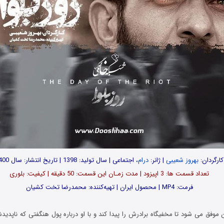
کارگردان:
بهروز شعیبی
| ژانر:
درام
، اجتماعی | سال تولید: 1398 | تاریخ انتشار: سال 1400
تعداد قسمت ها: 3 اپیزود | مدت زمـان این قسمت: 50 دقیقه | کیفیت: بلوری
فرمت: MP4 | محصول ایران | تهیه‌کننده: محمدرضا تخت کشیان
ن موفق می شود تا مخفیگاه برادرش را پیدا کند و با او درباره پول هنگفتی که ناپد