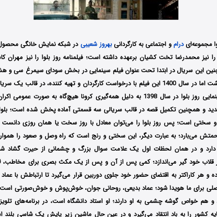
ا مجموعه‌ای
درام
و اجتماعی به کارگردانی
بهروز شعیبی
 را نیز محمدرضا تخت کشیان برعهده داشته است؛ فیلمنامه روز بلوا را نیز مهران کا
نین این سریال در ابتدا تحت عنوان فیلم سینمایی در بخش سودای سیمرغ سی و هش
فیلم فجر حضور داشت اما در سال 1400 این فیلم با درخواست کارگردان و تهیه کننده، در 
می‌شود؛ نسخه سینمایی روز بلوا در سال 1398 به دلیل همه‌‌گیری کرونا هیچ‌گاه به صورت 
 و همچنین تکمیل قصه در قالب سریالی سه قسمتی آماده پخش شده است؛ بلوا د
 و سختی است؛ پس روز بلوا را می‌توان معادل با روز سخت یا همان روزی دانست ک
متش می‌بارد؛ به عبارت دیگر، این سختی و رنج است که راه وصل و صعود را هموار 
دارد و در همان لحظات اول یک علامت سوال بزرگ و چشمانی از حیرت گشاد شد
در قلاب خود گیر می‌اندازد؛ کمی پس از آن و پس از یک مکث بصری برای مخاطب، ل
ه و هر کاراکتر به اقتضای حضور خود جلوی دوربین قرار می‌گیرد تا ارتباطش با عماد 
اصلی برای ما هویدا شود؛ عماد بدیعی، روحانی جوان، خوش‌پوش و خوش‌صورتی است ک
رد و هم خواص گوشه‌ چشمی به او دارند؛ او استاد دانشگاه است، در برنامه‌های تلوی
ایه‌ کشور را به باد انتقاد می‌گیرد و در عین حال ماشین زیر پایش یک شاسی بلن