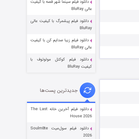
دانلود فیلم سینما شهر قصه با کیفیت
عالی BluRay
دانلود فیلم پیشمرگ با کیفیت عالی
BluRay
دانلود فیلم زیبا صدایم کن با کیفیت
جادوگری در مغولستان
عالی BluRay
14 (زیرنویس)
قسمت
منتشر شد
دانلود فیلم کوکتل مولوتوف با
کیفیت BluRay
جدیدترین پست‌ها
دانلود فیلم آخرین خانه The Last
House 2026
باب اسفنجی فصل ۱۷
دانلود فیلم سول‌میت Soulm8te
6 (زیرنویس)
قسمت
منتشر شد
2026