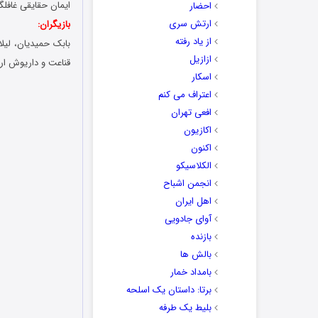
ایمان حقایقی غافلگی
احضار
ارتش سری
بازیگران:
از یاد رفته
بابک حمیدیان، لیل
ازازیل
قناعت و داریوش ار
اسکار
اعتراف می کنم
افعی تهران
اکازیون
اکنون
الکلاسیکو
انجمن اشباح
اهل ایران
آوای جادویی
بازنده
بالش ها
بامداد خمار
برتا: داستان یک اسلحه
بلیط یک‌‌ طرفه