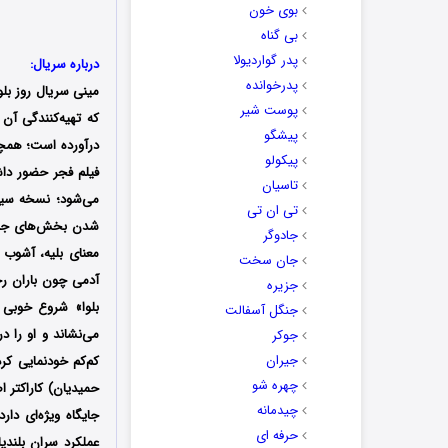
بوی خون
بی گناه
پدر گواردیولا
درباره سریال:
پدرخوانده
مینی سریال روز بلو
پوست شیر
که تهیه‌کنندگی آن
پیشگو
درآورده است؛ همچ
پیکولو
تاسیان
تی ان تی
شدن بخش‌های جدید
جادوگر
معنای بلیه، آشوب
جان سخت
آدمی چون باران رح
جزیره
بلوا» شروع خوبی 
جنگل آسفالت
می‌نشاند و او را 
جوکر
جیران
کم‌کم خودنمایی کرد
چهره شو
حمیدیان) کاراکتر 
چیدمانه
جایگاه ویژه‌ای دا
حرفه ای
عملکرد سران بلندپ