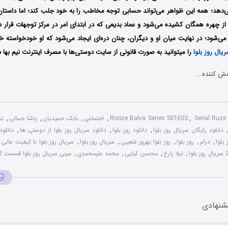
دهد؛ همه‌ این ظواهر می‌تواند حسابی توجه مخاطب را به خود جلب کند؛ اما داستا
از چهره‌ همگان کشیده می‌شود و عماد بدیعی که در ابتدای امر در مرکز توجهات قرار 
ی‌شود؛ در نهایت میان او و دیگران، چنان دره‌ای ایجاد می‌شود که او خودخواسته خ
را میتوانید به صورت قانونی از سایت دوستی‌ها با مصرف اینترنت نیم بها دا
ش کننده...
Serial Ruz
,
Rooze Balva Series S01E02
,
اجتماعی
,
بابک حمیدیان
,
پاشا جمالی
,
تم
دانلود رایگان سریال روز بلوا
,
دانلود روز بلوا
,
دانلود سریال روز بلوا از دوستی ها
,
دانلود
بلوا
,
درام
,
روز بلوا
,
روز بلوا بهروز شعیبی
,
سریال روز بلوا
,
سریال روز بلوا با کیفیت عالی 1080p
,
لیلا زارع
,
محسن کیایی
,
محمد علیمحمدی
,
مینی سریال روز بلوا قسمت 2
شنهادی