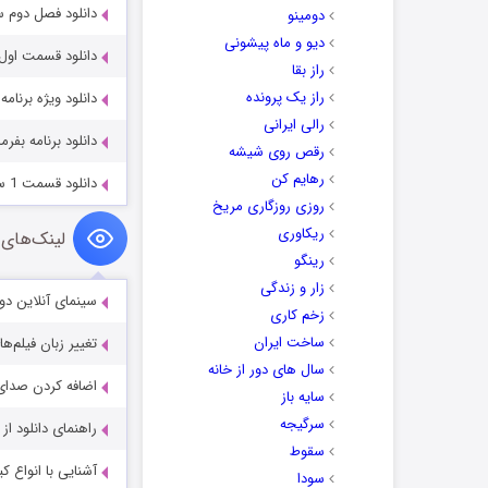
دانلود فصل دوم سریال شهرز
دومینو
دیو و ماه پیشونی
دانلود قسمت اول برنامه گاراژ
راز بقا
راز یک پرونده
دانلود ویژه برنام
رالی ایرانی
دانلود برنامه بفرم
رقص روی شیشه
رهایم کن
دانلود قسمت 1 سریال سیگنال موجود است
روزی روزگاری مریخ
ریکاوری
لینک‌های 
رینگو
زار و زندگی
سینمای آنلاین دو
زخم کاری
ساخت ایران
تغییر زبان فیلم‌ها
سال های دور از خانه
اضافه کردن صدای 
سایه باز
سرگیجه
راهنمای دانلود ا
سقوط
آشنایی با انواع ک
سودا