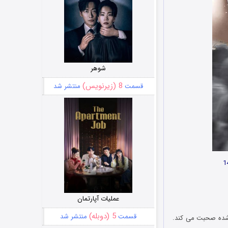
شوهر
8 (زیرنویس)
قسمت
منتشر شد
عملیات آپارتمان
5 (دوبله)
قسمت
منتشر شد
یدشده صحبت می کند.