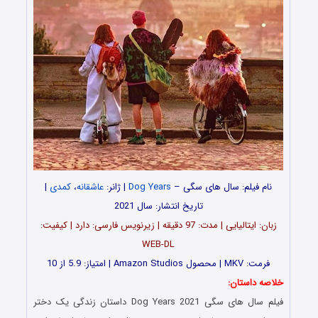
نام فیلم: سال های سگی –
Dog Years
| ژانر:
عاشقانه
،
کمدی
|
تاریخ انتشار: سال 2021
زبان: ایتالیایی | مدت‌‌: 97 دقیقه | زیرنویس فارسی: دارد | کیفیت:
WEB-DL
فرمت: MKV | محصول Amazon Studios | امتیاز: 5.9 از 10
خلاصه داستان:
فیلم سال های سگی Dog Years 2021 داستان زندگی یک دختر