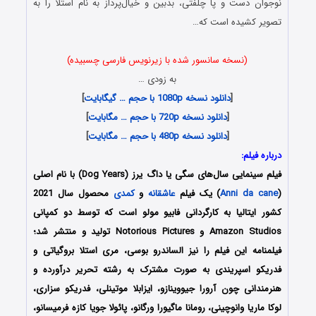
نوجوان دست و پا چلفتی، بدبین و خیال‌پرداز به نام استلا را به
تصویر کشیده است که…
(نسخه سانسور شده با زیرنویس فارسی چسبیده)
به زودی …
[
دانلود نسخه 1080p با حجم … گیگابایت
]
[
دانلود نسخه 720p با حجم … مگابایت
]
[
دانلود نسخه 480p با حجم … مگابایت
]
درباره فیلم:
فیلم سینمایی سال‌های سگی یا داگ یرز (Dog Years) با نام اصلی
(
Anni da cane
) یک فیلم
عاشقانه
و
کمدی
محصول سال 2021
کشور ایتالیا به کارگردانی فابیو مولو است که توسط دو کمپانی
Amazon Studios و Notorious Pictures تولید و منتشر شد؛
فیلمنامه این فیلم را نیز الساندرو بوسی، مری استلا بروگیاتی و
فدریکو اسپریندی به صورت مشترک به رشته تحریر درآورده و
هنرمندانی چون آرورا جیووینازو، ایزابلا موتینلی، فدریکو سزاری،
لوکا ماریا وانوچینی، رومانا ماگیورا ورگانو، پائولا جویا کازه فرمیسانو،