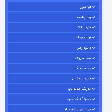
باب اسفنجی فصل ۱۷
آپ تیون
۶ (زیرنویس)
قسمت
منتشر شد
پنل پیامک
ملودی 98
نواز موزیک
دانلود رمان
میفا موزیک
رویایی برای تو
دانلود آهنگ
۱۵ (دوبله)
قسمت
منتشر شد
دانلود ریمکس
موزیک جدید پاپ
دانلود آهنگ جدید
قیمت ایمپلنت دندان