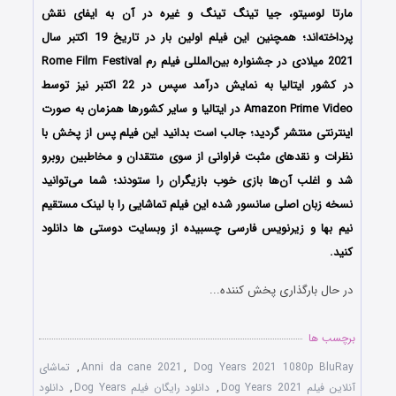
مارتا لوسیتو، جیا تینگ تینگ و غیره در آن به ایفای نقش
پرداخته‌اند؛ همچنین این فیلم اولین بار در تاریخ 19 اکتبر سال
2021 میلادی در جشنواره بین‌المللی فیلم رم Rome Film Festival
در کشور ایتالیا به نمایش درآمد سپس در 22 اکتبر نیز توسط
Amazon Prime Video در ایتالیا و سایر کشورها همزمان به صورت
اینترنتی منتشر گردید؛ جالب است بدانید این فیلم پس از پخش با
نظرات و نقدهای مثبت فراوانی از سوی منتقدان و مخاطبین روبرو
شد و اغلب آن‌ها بازی خوب بازیگران را ستودند؛ شما می‌توانید
نسخه زبان اصلی سانسور شده این فیلم تماشایی را با لینک مستقیم
نیم بها و زیرنویس فارسی چسبیده از وبسایت دوستی ها دانلود
کنید.
در حال بارگذاری پخش کننده...
برچسب ها
Dog Years 2021 1080p BluRay
,
Anni da cane 2021
,
تماشای
آنلاین فیلم Dog Years 2021
,
دانلود رایگان فیلم Dog Years
,
دانلود