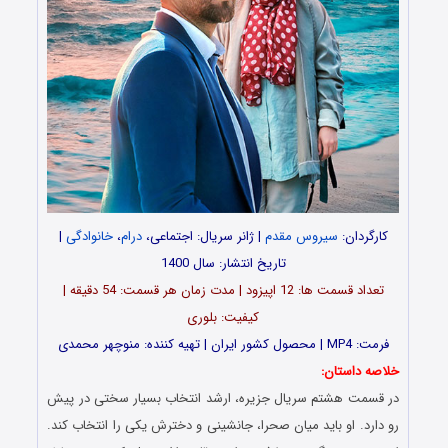
کارگردان:
سیروس مقدم
| ژانر سریال: اجتماعی،
درام
،
خانوادگی
|
تاریخ انتشار: سال 1400
تعداد قسمت ها: 12 اپیزود | مدت زمان هر قسمت: 54 دقیقه |
کیفیت: بلوری
فرمت: MP4 | محصول کشور ایران | تهیه کننده: منوچهر محمدی
خلاصه داستان:
در قسمت هشتم سریال جزیره، ارشد انتخاب بسیار سختی در پیش
رو دارد. او باید میان صحرا، جانشینی و دخترش یکی را انتخاب کند.