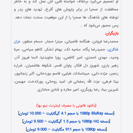
او تصمیم می‌گیرد برخلاف خواسته قلبی اش عمل کند و به خاطر
محافظت از صحرا در برابر پاپوش های گلرخ، تهدید های پدر و
توطئه های شاهنگ ها صحرا را از این موقعیت سخت نجات دهد.
پس مجبور می‌شود که …
بازیگران:
محمدرضا فروتن، هنگامه قاضیانی، میترا حجار، حسام منظور،
غزل
شاکری
، حمیدرضا پگاه، سامیه لک، بهنام تشکر، کاظم سیاحی، مینا
وحید، مهدی احمدی، امیر کاظمی، رویا جاویدنیا، السا فیروز آذر،
زهیر یاری، شهروز دل افکار، پاوان افسر، شکوفه هاشمیان، شراره
رنجبر، مژده دایی، مبیناسادات طبایی، قاسم یوردخانی، اکبر زنجانپور،
بیتا فرهی، عزت الله رمضانی فر، امید روحانی، پوراندخت مهیمن،
شیرین بینا، رضا رویگری، امیر مقاره و شادی مختاری
(دانلود قانونی با مصرف اینترنت نیم بها)
[
نسخه 1080p BluRay با حجم 4.1 گیگابایت – 10.000 تومان
]
[
نسخه 1080p HQ با حجم 1.5 گیگابایت – 9.500 تومان
]
[
نسخه 1080p با حجم 911 مگابایت – 9.000 تومان
]