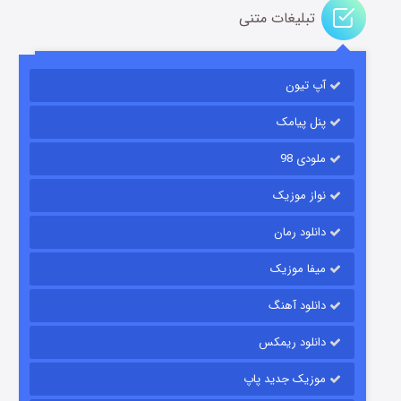
تبلیغات متنی
آپ تیون
جادوگری در مغولستان
۱۴ (زیرنویس)
قسمت
منتشر شد
پنل پیامک
ملودی 98
نواز موزیک
دانلود رمان
میفا موزیک
دانلود آهنگ
باب اسفنجی فصل ۱۷
دانلود ریمکس
۶ (زیرنویس)
قسمت
منتشر شد
موزیک جدید پاپ