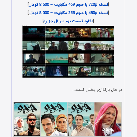
[
نسخه 720p با حجم 469 مگابایت – 8.500 تومان
]
[
نسخه 480p با حجم 255 مگابایت – 8.000 تومان
]
[
دانلود قسمت نهم سریال جزیره
]
در حال بارگذاری پخش کننده...