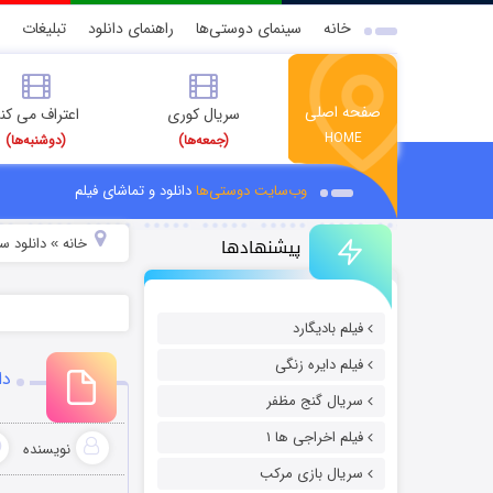
خانه
سینمای دوستی‌ها
راهنمای دانلود
تبلیغات
صفحه اصلی
سریال کوری
اعتراف می کن
HOME
(جمعه‌ها)
(دوشنبه‌ها)
وب‌سایت دوستی‌ها
دانلود و تماشای فیلم
پیشنهادها
خانه
دانلود س
»
فیلم بادیگارد
فیلم دایره زنگی
دان
سریال گنج مظفر
فیلم اخراجی ها ۱
نویسنده
سریال بازی مرکب