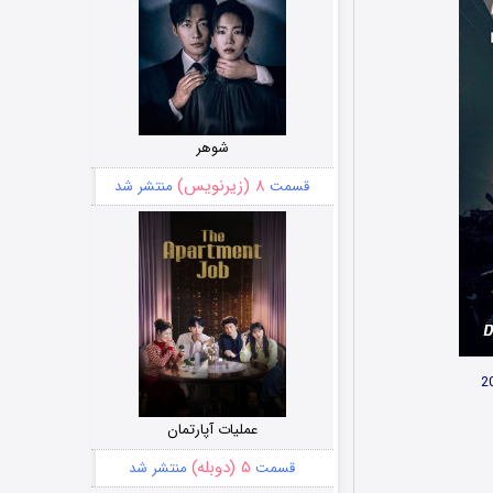
شوهر
۸ (زیرنویس)
قسمت
منتشر شد
عملیات آپارتمان
۵ (دوبله)
قسمت
منتشر شد