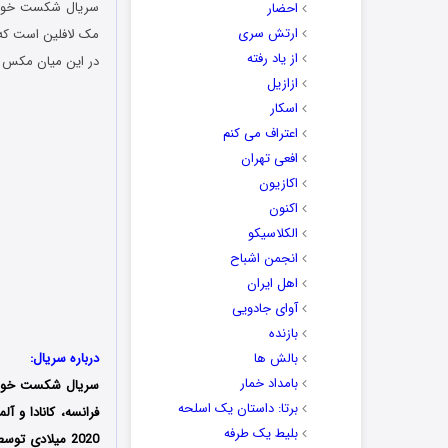
احضار
ارتش سری
مک لافلین است که 
از یاد رفته
در این میان مکس تل
ازازیل
اسکار
اعتراف می کنم
افعی تهران
اکازیون
اکنون
الکلاسیکو
انجمن اشباح
اهل ایران
آوای جادویی
بازنده
بالش ها
درباره سریال:
بامداد خمار
سریال شکست خورده (The Defeated) با عن
برتا: داستان یک اسلحه
بلیط یک‌‌ طرفه