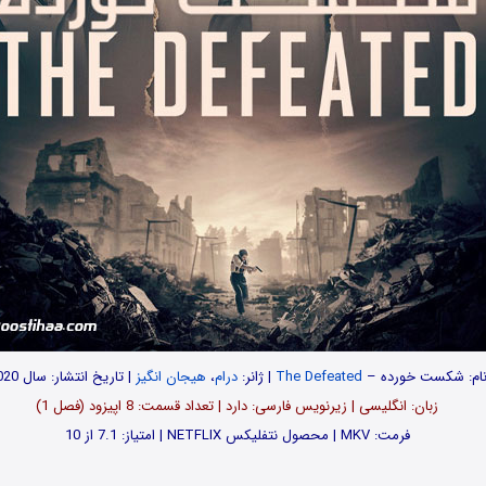
ام: شکست خورده –
The Defeated
| ژانر:
درام
،
هیجان انگیز
| تاریخ انتشار: سال 2020
زبان: انگلیسی | زیرنویس فارسی: دارد | تعداد قسمت: 8 اپیزود (فصل 1)
فرمت: MKV | محصول نتفلیکس NETFLIX | امتیاز: 7.1 از 10