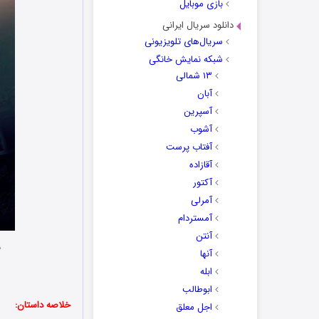
بازی موبایل
دانلود سریال ایرانی
سریال‌های تلویزیونی
شبکه نمایش خانگی
۱۳ شمالی
آبان
آسپرین
آشوب
آفتاب پرست
آقازاده
آکتور
آمرلی
آمستردام
آنتن
ن
آنها
ابله
ابوطالب
خلاصه داستان:
اجل معلق