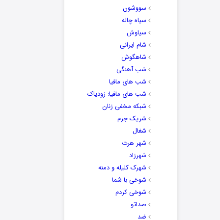
سووشون
سیاه چاله
سیاوش
شام ایرانی
شاهگوش
شب آهنگی
شب های مافیا
شب های مافیا: زودیاک
شبکه مخفی زنان
شریک جرم
شغال
شهر هرت
شهرزاد
شهرک کلیله و دمنه
شوخی با شما
شوخی کردم
صداتو
ضد