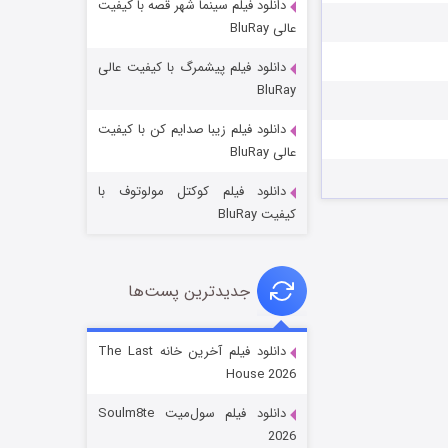
دانلود فیلم سینما شهر قصه با کیفیت
عالی BluRay
دانلود فیلم پیشمرگ با کیفیت عالی
BluRay
دانلود فیلم زیبا صدایم کن با کیفیت
جادوگری در مغولستان
عالی BluRay
۱۴ (زیرنویس)
قسمت
منتشر شد
دانلود فیلم کوکتل مولوتوف با
کیفیت BluRay
جدیدترین پست‌ها
دانلود فیلم آخرین خانه The Last
House 2026
باب اسفنجی فصل ۱۷
دانلود فیلم سول‌میت Soulm8te
۶ (زیرنویس)
قسمت
منتشر شد
2026