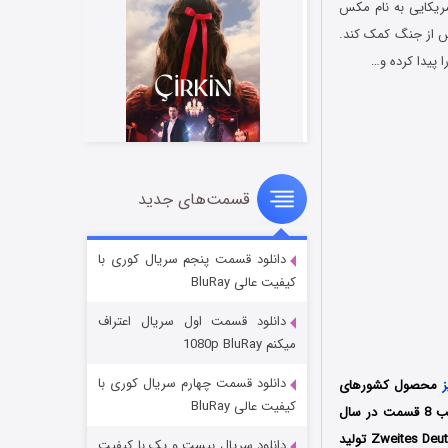
مورد یک پلیس آمریکایی به نام مکس
پس از جنگ کمک کند.
 پیدا کرده و…
قسمت‌های جدید
سریال زشت
۲ (زیرنویس)
قسمت
منتشر شد
دانلود قسمت پنجم سریال کوری با
کیفیت عالی BluRay
دانلود قسمت اول سریال اعتراف
میکنم 1080p BluRay
دانلود قسمت چهارم سریال کوری با
ز
محصول کشورهای
کیفیت عالی BluRay
فرانسه، کانادا و آلمان به کارگردانی مشترک مانس مارلیند و بیورن استاین است که فصل اول آن در قالب 8 قسمت در سال
2020 میلادی توسط سه کمپانی Tandem Productions و BRON Studios و Zweites Deutsches Fernsehen (ZDF) تولید
دانلود سریال بیست و یک با کیفیت