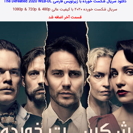
دانلود سریال شکست خورده با زیرنویس فارسی The Defeated 2020 WEB-DL
سریال شکست خورده ۲۰۲۰ با کیفیت عالی 1080p & 720p & 480p
قسمت آخر اضافه شد