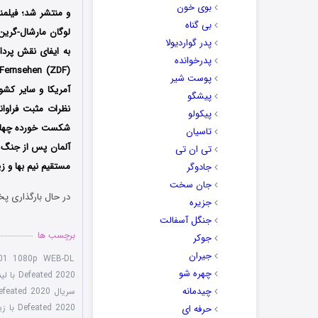
بوی خون
و منتشر شد؛ فیلمنا
بی گناه
لوگان مارشال-گرین،
پدر گواردیولا
پدرخوانده
پوست شیر
آمریکا و سایر کش
پیشگو
نظرات مثبت فراوان
پیکولو
شکست خورده چهار س
تاسیان
آلمان پس از جنگ ج
تی ان تی
مستقیم نیم بها و 
جادوگر
جان سخت
در حال بارگذاری پخ
جزیره
جنگل آسفالت
برچسب ها
جوکر
جیران
S01 1080p WEB-DL
چهره شو
Defeated 2020 با لینک مستقیم
چیدمانه
سریال The Defeated 2020
Defeated 2020 با زیرنویس چسبیده
حرفه ای