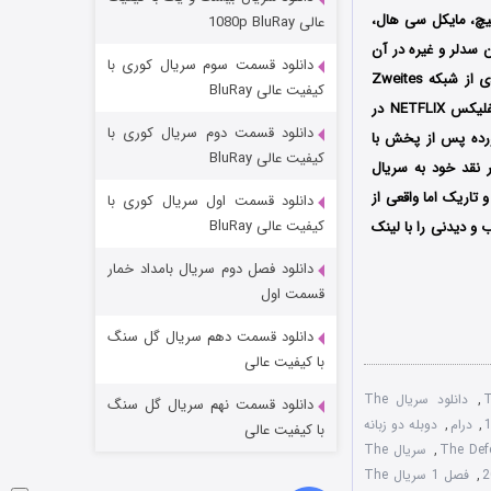
مردگان متحرک: شهر مرده ۳
کیچ، مایکل سی هال،
عالی 1080p BluRay
۲ (زیرنویس)
قسمت
منتشر شد
 سدلر و غیره در آن
دانلود قسمت سوم سریال کوری با
به ایفای نقش پرداخته‌اند؛ همچنین این سریال اولین بار از تاریخ 30 اکتبر تا 2 نوامبر سال 2020 میلادی از شبکه Zweites
کیفیت عالی BluRay
Deutsches Fernsehen (ZDF) در کشور آلمان پخش شد سپس در 18 آگوست سال 2021 توسط نتفلیکس NETFLIX در
دانلود قسمت دوم سریال کوری با
ورده پس از پخش با
کیفیت عالی BluRay
 نقد خود به سریال
تاریک اما واقعی از
دانلود قسمت اول سریال کوری با
کیفیت عالی BluRay
و دیدنی را با لینک
دانلود فصل دوم سریال بامداد خمار
شکست استوارت در نجات جهان
قسمت اول
۷ (زیرنویس)
قسمت
منتشر شد
دانلود قسمت دهم سریال گل سنگ
با کیفیت عالی
,
دانلود سریال The
دانلود قسمت نهم سریال گل سنگ
,
درام
,
دوبله دو زبانه
با کیفیت عالی
,
سریال The
,
فصل 1 سریال The