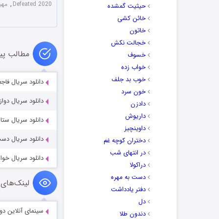
Defeated 2020
,
مهی
حیثیت گمشده
خائن کشی
خاتون
خجالت نکش
مطالب پی
خسوف
خواب زده
خوب بد جلف
دانلود سریال فاجعه هوایی 2
خون سرد
دانلود سریال دوازده welve 2021
دادزن
داریوش
دانلود سریال ستاره های ر
داوینچیز
دانلود سریال دست بی نمک 4
دختران کوچه غم
در انتهای شب
دانلود سریال خواهران ناساز
دراکولا
دست به مهره
لینک‌های 
دفتر یادداشت
دل
سینمای آنلاین دو
دندون طلا