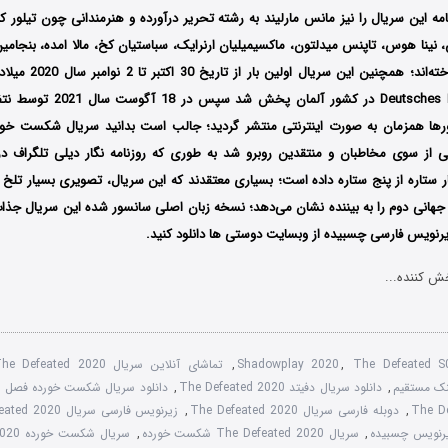
مه این سریال را نیز مانس مارلیند به رشته تحریر درآورده و هنرمندانی چون تیلور 
 نینا هوس، تاپنس میدلتون، ماکسیمیلیان ارنرایک، سباستیان کخ، مالا امده، بنجامین
ورها همزمان به صورت اینترنتی منتشر گردید؛ جالب است بدانید سریال شکست خ
ی از سوی مخاطبان و منتقدین روبرو شد به طوری که روزنامه نگار دیلی تلگراف در
تاره از پنج ستاره داده است؛ بسیاری معتقدند که این سریال، تصویری بسیار تلخ و 
هانی دوم را به بیننده نشان می‌دهد؛ نسخه زبان اصلی سانسور شده این سریال جذاب 
زیرنویس فارسی چسبیده از وبسایت دوستی ها دانلود کنید.
ش کننده...
The Defeated 
,
Shadowplay 2020
,
تماشای آنلاین سریال The Defeated 2020
,
دانلود سریال دفیتد The Defeated 2020
,
دانلود سریال شکست خورده فصل 1
,
دوبله فارسی سریال The Defeated 2020
,
زیرنویس فارسی سریال The Defeated 2020
,
سریال The Defeated 2020 شکست خورده
,
سریال شکست خورده 2020