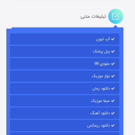
تبلیغات متنی
مردگان متحرک: شهر مرده ۳
۲ (زیرنویس)
قسمت
منتشر شد
آپ تیون
پنل پیامک
ملودی 98
نواز موزیک
دانلود رمان
میفا موزیک
شکست استوارت در نجات جهان
دانلود آهنگ
۷ (زیرنویس)
قسمت
منتشر شد
دانلود ریمکس