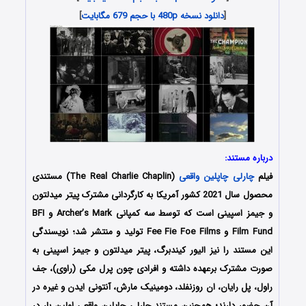
[
دانلود نسخه 480p با حجم 679 مگابایت
]
درباره مستند:
فیلم
چارلی چاپلین واقعی
(The Real Charlie Chaplin) مستندی
محصول سال 2021 کشور آمریکا به کارگردانی مشترک پیتر میدلتون
و جیمز اسپینی است که توسط سه کمپانی Archer’s Mark و BFI
Film Fund و Fee Fie Foe Films تولید و منتشر شد؛ نویسندگی
این مستند را نیز الیور کیندبرگ، پیتر میدلتون و جیمز اسپینی به
صورت مشترک برعهده داشته‌ و افرادی چون پرل مکی (راوی)، جف
راول، پل رایان، ان روزنفلد، دومینیک مارش، آنتونی ایدن و غیره در
آن حضور دارند؛ همچنین مستند چارلی چاپلین واقعی اولین بار در