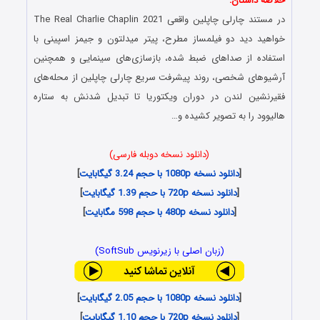
خلاصه داستان:
در مستند چارلی چاپلین واقعی The Real Charlie Chaplin 2021
خواهید دید دو فیلمساز مطرح، پیتر میدلتون و جیمز اسپینی با
استفاده از صداهای ضبط شده، بازسازی‌های سینمایی و همچنین
آرشیوهای شخصی، روند پیشرفت سریع چارلی چاپلین از محله‌های
فقیرنشین لندن در دوران ویکتوریا تا تبدیل شدنش به ستاره‌
هالیوود را به تصویر کشیده و…
(دانلود نسخه دوبله فارسی)
[
دانلود نسخه 1080p با حجم 3.24 گیگابایت
]
[
دانلود نسخه 720p با حجم 1.39 گیگابایت
]
[
دانلود نسخه 480p با حجم 598 مگابایت
]
(زبان اصلی با زیرنویس SoftSub)
[
دانلود نسخه 1080p با حجم 2.05 گیگابایت
]
[
دانلود نسخه 720p با حجم 1.10 گیگابایت
]