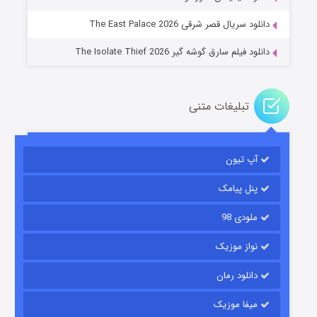
۲ (زیرنویس)
قسمت
منتشر شد
دانلود سریال قصر شرقی The East Palace 2026
دانلود فیلم سارق گوشه گیر The Isolate Thief 2026
تبلیغات متنی
آپ تیون
مردگان متحرک: شهر مرده ۳
۲ (زیرنویس)
قسمت
منتشر شد
پنل پیامک
ملودی 98
نواز موزیک
دانلود رمان
میفا موزیک