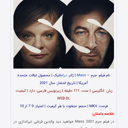
نام فیلم: جرم –
Mass
| ژانر:
درام
اتیک | محصول ایالات متحده
آمریکا | تاریخ انتشار: سال 2021
زبان: انگلیسی | مدت‌: 111 دقیقه | زیرنویس فارسی: دارد | کیفیت:
WEB-DL
فرمت: MKV | حجم: متفاوت با هر کیفیت | امتیاز: 7.9 از 10
خلاصه داستان:
در فیلم جرم Mass 2021 خواهید دید والدین قربانی تیراندازی در