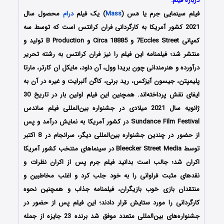
درباره فیلم:
فیلم سینمایی جرم یا مَس (
Mass
) یک فیلم
درام
محصول سال
2021 کشور آمریکا به کارگردانی فران کرانتس است که توسط سه
کمپانی 7Eccles Street و Circa 18885 و B Production تولید و
منتشر شد؛ فیلمنامه این فیلم را نیز فران کرانتس به رشته تحریر
درآورده و هنرمندانی چون بریدا وول، آن داود، مایکل ان کارتر، مارتا
پلیمپتن، جیسون آیزکس، رید برنی، کاگن آلبرایت و غیره در آن به
ایفای نقش پرداخته‌اند. همچنین این فیلم اولین بار در تاریخ 30
ژانویه سال 2021 میلادی در جشنواره بین‌المللی فیلم ساندس
Sundance Film Festival در کشور آمریکا به نمایش درآمد و پس
از حضور در چندین جشنواره بین‌المللی دیگر، سرانجام در 8 اکتبر
توسط Bleecker Street Media در سینماهای منتخب کشور آمریکا
اکران شد؛ جالب است بدانید فیلم جرم پس از اکران نظرات و
نقدهای مثبت فراوانی را به خود جلب کرد و اغلب مخاطبین و
منتقدان بازی خوب بازیگران، فیلمنامه جذاب و همچنین نحوه
کارگردانی را مورد ستایش قرار دادند؛ این فیلم پس از حضور در
جشنواره‌‌های بین‌المللی متعدد موفق شد برنده 23 جایزه از جمله