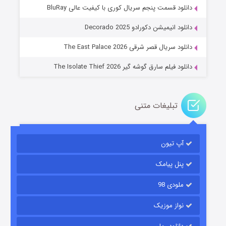
دانلود قسمت پنجم سریال کوری با کیفیت عالی BluRay
عملیات آپارتمان
دانلود انیمیشن دکورادو Decorado 2025
۲ (زیرنویس)
قسمت
منتشر شد
دانلود سریال قصر شرقی The East Palace 2026
دانلود فیلم سارق گوشه گیر The Isolate Thief 2026
تبلیغات متنی
آپ تیون
مردگان متحرک: شهر مرده ۳
۲ (زیرنویس)
قسمت
منتشر شد
پنل پیامک
ملودی 98
نواز موزیک