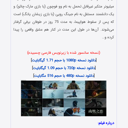
میلیونر متکبر غیرقابل تحمل به نام وو فوچون (با بازی مارک چائو) و
یک دانشمند مستقل به نام جینگ رویی (با بازی زیشان یانگ) است
که پس از سقوط هواپیما، به مدت 75 روز در طوفان برفی گرفتار
می‌شوند. آن‌ها در طول این مدت در کنار هم عشق واقعی را پیدا
کرده و…
(نسخه سانسور شده با زیرنویس فارسی چسبیده)
[
دانلود نسخه 1080p با حجم 1.71 گیگابایت
]
[
دانلود نسخه 720p با حجم 1.09 گیگابایت
]
[
دانلود نسخه 480p با حجم 516 مگابایت
]
درباره فیلم: