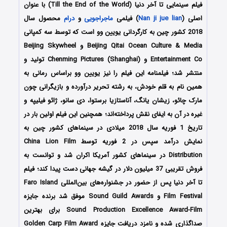
فیلم سینمایی تا آخر دنیا (Till the End of the World) با عنوان
اصلی (
Nan ji jue lian
) فیلمی
ماجراجویی
و
درام
محصول سال
2018 کشور چین به کارگردانی یویین وو است که توسط سه کمپانی‌
Beijing Qitai Ocean Culture & Media و Beijing Skywheel
Entertainment Co و Chenming Pictures (Shanghai) تولید و
منتشر شد؛ فیلمنامه این فیلم را نیز یویین وو براساس رمانی به
همین نام به قلم خودش، به رشته تحریر درآورده و بازیگرانی چون
مارک چائو، زیشان یانگ، آناستازیا برستوا، دی سانو، ژائو فیلیپه و
غیره در آن به ایفای نقش پرداخته‌اند؛ همچنین این فیلم اولین بار در
تاریخ 1 فوریه سال 2018 میلادی در سینماهای کشور چین به
نمایش درآمد سپس در 2 فوریه توسط China Lion Film
Distribution در سینماهای کشور آمریکا اکران شد و توانست به
فروش تقریبی 37 میلیون دلار در گیشه جهانی دست پیدا کند؛ فیلم
تا آخر دنیا پس از حضور در جشنواره‌های بین‌المللی Faro Island
Film Festival و Sound Guild Awards موفق شد برنده جایزه
Sound Production Excellence Award-Film برای بهترین
صداگذاری شده و نامزد دریافت جایزه Golden Carp Film Award