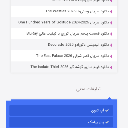
دانلود فیلم سول‌میت Soulm8te 2026
دانلود سریال وستی‌ها The Westies 2026
دانلود سریال One Hundred Years of Solitude 2024-2026
دانلود قسمت پنجم سریال کوری با کیفیت عالی BluRay
عملیات آپارتمان
دانلود انیمیشن دکورادو Decorado 2025
2 (زیرنویس)
قسمت
منتشر شد
دانلود سریال قصر شرقی The East Palace 2026
دانلود فیلم سارق گوشه گیر The Isolate Thief 2026
تبلیغات متنی
آپ تیون
مردگان متحرک: شهر مرده ۳
2 (زیرنویس)
قسمت
منتشر شد
پنل پیامک