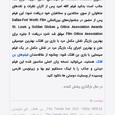
جالب است بدانید فیلم کافه امید پس از اکران نظرات و نقدهای
متفاوتی از سوی منتقدین و مخاطبان خود دریافت نمود؛ این فیلم
پس از حضور در جشنواره‌‌های بین‌المللی Dallas-Fort Worth Film
Critics Association Awards و Golden Globes و St. Louis
Film Critics Association موفق شد نامزد دریافت 3 جایزه برای
بهترین بازیگر نقش مکمل مرد با بازی بن افلک، بهترین موسیقی
متن و بهترین اجرای یک بازیگر مرد در نقش مکمل در یک فیلم
سینمایی با بازی بن افلک شود؛ چنانچه از علاقه‌مندان
فیلم‌های بن
افلک
هستید، می‌توانید نسخه زبان اصلی سانسور شده این فیلم
دیدنی و جذاب را با لینک مستقیم نیم بها و زیرنویس فارسی
چسبیده از وبسایت دوستی ها دانلود کنید.
در حال بارگذاری پخش کننده...
برچسب ها
The Tender Bar 2021 1080p WEB-DL
,
بن افلک
,
تای شرایدن
,
تماشای آنلاین فیلم The Tender Bar 2021
,
جرج کلونی
,
دانلود فیلم