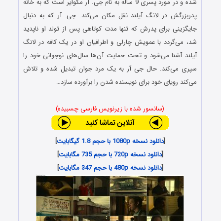
شده و در مورد پسری 9 ساله به نام جی. آر مگوایر است که به خانه
پدربزرگش در لانگ آیلند نقل مکان می‌کند. جی. آر که به دنبال
جایگزینی برای پدرش که تنها مدت کوتاهی پس از تولد او ناپدید
شد، می‌گردد با عمویش چارلی و اطرافیان او در یک کافه در لانگ
آیلند آشنا می‌شود و تحت حمایت آن‌ها سال‌های نوجوانی خود را
سپری می‌کند. حال جی آر به یک مرد جوان تبدیل شده و تلاش
می‌کند رویای خود برای نویسنده شدن را برآورده سازد…
(سانسور شده با زیرنویس فارسی چسبیده)
[
دانلود نسخه 1080p با حجم 1.8 گیگابایت
]
[
دانلود نسخه 720p با حجم 735 مگابایت
]
[
دانلود نسخه 480p با حجم 347 مگابایت
]