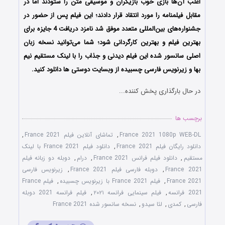
اغلب آن‌ها بازی خوب بازیگران و موسیقی متن را ستودند اما در
مقابل فیلمنامه را مورد انتقاد قرار دادند؛ این فیلم پس از حضور در
جشنواره‌‌های بین‌المللی متعدد موفق شد نامزد دریافت 4 جایزه برای
بهترین فیلم و بهترین کارگردانی شود؛ شما می‌توانید نسخه زبان
اصلی سانسور شده این فیلم دیدنی و جذاب را با لینک مستقیم نیم
بها و زیرنویس فارسی چسبیده از وبسایت دوستی ها دانلود کنید.
در حال بارگذاری پخش کننده...
برچسب ها
France 2021 1080p WEB-DL
,
تماشای آنلاین فیلم France 2021
,
دانلود رایگان فیلم France 2021
,
دانلود فیلم France 2021 با لینک
مستقیم
,
دانلود فیلم فرانس France 2021
,
درام
,
دوبله دو زبانه فیلم
France 2021
,
دوبله فارسی فیلم France 2021
,
زیرنویس فارسی
France 2021
,
فیلم France 2021 با زیرنویس چسبیده
,
فیلم France
2021 فرانسه
,
فیلم سینمایی فرانسه ۲۰۲۱
,
فیلم فرانسه 2021 دوبله
فارسی
,
کمدی
,
لئا سیدو
,
نسخه سانسور شده France 2021