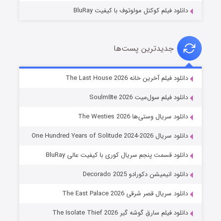
دانلود فیلم کوکتل مولوتوف با کیفیت BluRay
جدیدترین پست‌ها
شوگر فصل ۲
دانلود فیلم آخرین خانه The Last House 2026
۷ (زیرنویس)
قسمت
منتشر شد
دانلود فیلم سول‌میت Soulm8te 2026
دانلود سریال وستی‌ها The Westies 2026
دانلود سریال One Hundred Years of Solitude 2024-2026
دانلود قسمت پنجم سریال کوری با کیفیت عالی BluRay
دانلود انیمیشن دکورادو Decorado 2025
دانلود سریال قصر شرقی The East Palace 2026
خاندان اژدها فصل ۳
دانلود فیلم سارق گوشه گیر The Isolate Thief 2026
۶ (زیرنویس)
قسمت
منتشر شد