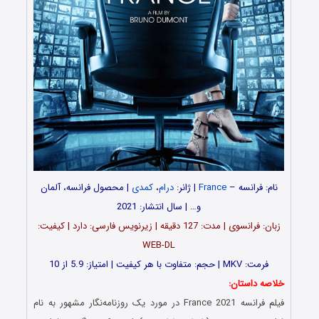
نام: فرانسه –
France
| ژانر:
درام
،
کمدی
| محصول فرانسه، آلمان
و… | سال انتشار: 2021
زبان: فرانسوی | مدت‌: 127 دقیقه | زیرنویس فارسی: دارد | کیفیت:
WEB-DL
فرمت: MKV | حجم: متفاوت با هر کیفیت | امتیاز: 5.9 از 10
خلاصه داستان:
فیلم فرانسه France 2021 در مورد یک روزنامه‌نگار مشهور به نام