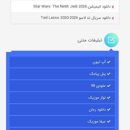
دانلود انیمیشن Star Wars: The Ninth Jedi 2026
دانلود سریال تد لاسو Ted Lasso 2020-2026
تبلیغات متنی
آپ تیون
جادوگری در مغولستان
۱۴ (زیرنویس)
قسمت
منتشر شد
پنل پیامک
ملودی 98
نواز موزیک
دانلود رمان
میفا موزیک