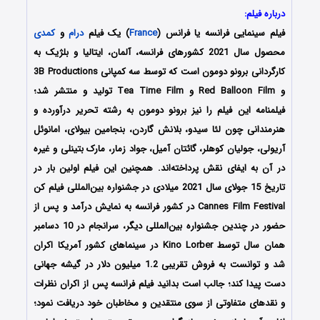
درباره فیلم:
فیلم سینمایی فرانسه یا فرانس (
France
) یک فیلم
درام
و
کمدی
محصول سال 2021 کشورهای فرانسه، آلمان، ایتالیا و بلژیک به
کارگردانی برونو دومون است که توسط سه کمپانی 3B Productions
و Red Balloon Film و Tea Time Film تولید و منتشر شد؛
فیلمنامه این فیلم را نیز برونو دومون به رشته تحریر درآورده و
هنرمندانی چون لئا سیدو، بلانش گاردن، بنجامین بیولای، امانوئل
آریولی، جولیان کوهلر، گائتان آمیل، جواد زمار، مارک بتینلی و غیره
در آن به ایفای نقش پرداخته‌اند. همچنین این فیلم اولین بار در
تاریخ 15 جولای سال 2021 میلادی در جشنواره بین‌المللی فیلم کن
Cannes Film Festival در کشور فرانسه به نمایش درآمد و پس از
حضور در چندین جشنواره بین‌المللی دیگر، سرانجام در 10 دسامبر
همان سال توسط Kino Lorber در سینماهای کشور آمریکا اکران
شد و توانست به فروش تقریبی 1.2 میلیون دلار در گیشه جهانی
دست پیدا کند؛ جالب است بدانید فیلم فرانسه پس از اکران نظرات
و نقدهای متفاوتی از سوی منتقدین و مخاطبان خود دریافت نمود؛