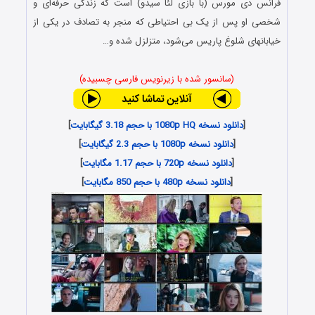
فرانس دی مورس (با بازی لئا سیدو) است که زندگی حرفه‌ای و
شخصی او پس از یک بی احتیاطی که منجر به تصادف در یکی از
خیابان‎های شلوغ پاریس می‌شود، متزلزل شده و…
(سانسور شده با زیرنویس فارسی چسبیده)
[
دانلود نسخه 1080p HQ با حجم 3.18 گیگابایت
]
[
دانلود نسخه 1080p با حجم 2.3 گیگابایت
]
[
دانلود نسخه 720p با حجم 1.17 مگابایت
]
[
دانلود نسخه 480p با حجم 850 مگابایت
]