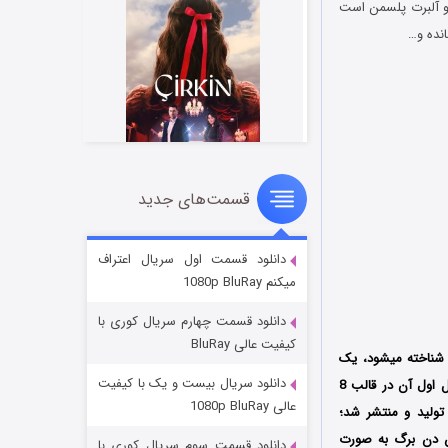
ی، آنتونی فوکر و آلبرت پلسمن است
انده و…
قسمت‌های جدید
سریال زشت
۲ (زیرنویس)
قسمت
منتشر شد
دانلود قسمت اول سریال اعتراف
میکنم 1080p BluRay
دانلود قسمت چهارم سریال کوری با
کیفیت عالی BluRay
 آسمان متلاطم (Turbulent Skies) نیز شناخته میشود، یک
دانلود سریال بیست و یک با کیفیت
و تاریخی محصول کشور هلند به کارگردانی جرم لورسن است که فصل اول آن در قالب 8
عالی 1080p BluRay
مت در سال 2020 میلادی توسط سه کمپانی Topkapi Films و AVROTROS و Proton Cinema تولید و منتشر شد؛
ون دن برگ به صورت
دانلود قسمت سوم سریال کوری با