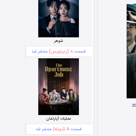
شوهر
۸ (زیرنویس)
قسمت
منتشر شد
عملیات آپارتمان
۵ (دوبله)
قسمت
منتشر شد