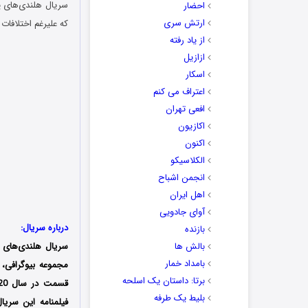
احضار
ارتش سری
که علیرغم اختلافات
از یاد رفته
ازازیل
اسکار
اعتراف می کنم
افعی تهران
اکازیون
اکنون
الکلاسیکو
انجمن اشباح
اهل ایران
آوای جادویی
درباره سریال:
بازنده
بالش ها
سریال هلندی‌های پ
بامداد خمار
مجموعه بیوگرافی،
برتا: داستان یک اسلحه
بلیط یک‌‌ طرفه
فیلمنامه این سری