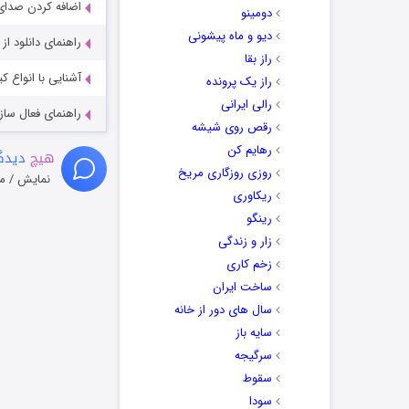
اضافه کردن صدای 
دومینو
دیو و ماه پیشونی
راهنمای دانلود ا
راز بقا
آشنایی با انواع ک
راز یک پرونده
رالی ایرانی
راهنمای فعال سازی کیفیت R
رقص روی شیشه
رهایم کن
هیچ
دیدگا
روزی روزگاری مریخ
نمایش / م
ریکاوری
رینگو
زار و زندگی
زخم کاری
ساخت ایران
سال های دور از خانه
سایه باز
سرگیجه
سقوط
سودا