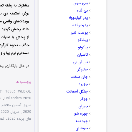
بوی خون
مشترک به رشته تحری
بی گناه
بوئر، استیف دی بو
پدر گواردیولا
پدرخوانده
پوست شیر
از پخش با نظرات م
پیشگو
جذاب، نحوه کارگرد
پیکولو
مستقیم نیم بها و 
تاسیان
تی ان تی
در حال بارگذاری پخ
جادوگر
جان سخت
برچسب ها
جزیره
جنگل آسفالت
S01 1080p WEB-DL
Hollanders 2020
,
دان
جوکر
سریال آسمان متلاطم ف
جیران
2020
,
سریال Vliegende Hollanders 2020 با زیرنویس چسبیده
چهره شو
های پرنده 2020
,
فصل 1 سریال rs 2020
چیدمانه
حرفه ای