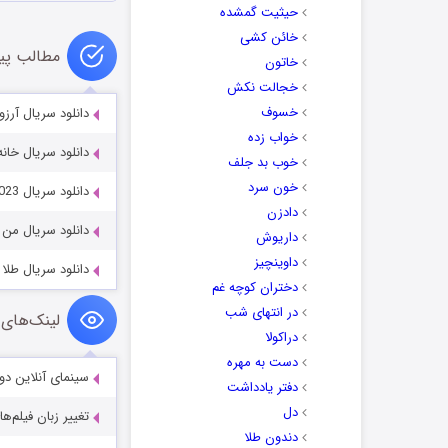
حیثیت گمشده
خائن کشی
مطالب پی
خاتون
خجالت نکش
خسوف
دانلود سریال آرزوها ants 2021
خواب زده
دانلود سریال خانه کوچک e Prairie 2026
خوب بد جلف
خون سرد
دانلود سریال The Other Black Girl 2023
دادزن
دانلود سریال من Me 2024
داریوش
داوینچیز
دانلود سریال طلا The Gold 2023
دختران کوچه غم
در انتهای شب
لینک‌های 
دراکولا
دست به مهره
سینمای آنلاین دو
دفتر یادداشت
دل
تغییر زبان فیلم‌ها
دندون طلا