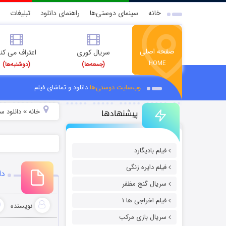
خانه
سینمای دوستی‌ها
راهنمای دانلود
تبلیغات
صفحه اصلی
سریال کوری
اعتراف می کن
HOME
(جمعه‌ها)
(دوشنبه‌ها)
وب‌سایت دوستی‌ها
دانلود و تماشای فیلم
پیشنهادها
خانه
دانلود س
»
فیلم بادیگارد
فیلم دایره زنگی
دان
سریال گنج مظفر
فیلم اخراجی ها ۱
نویسنده
سریال بازی مرکب