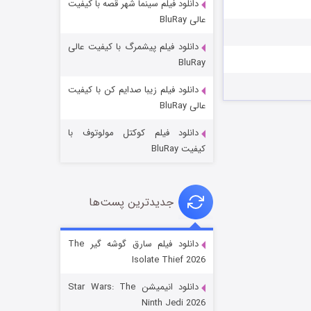
دانلود فیلم سینما شهر قصه با کیفیت
عالی BluRay
دانلود فیلم پیشمرگ با کیفیت عالی
BluRay
دانلود فیلم زیبا صدایم کن با کیفیت
جادوگری در مغولستان
عالی BluRay
۱۴ (زیرنویس)
قسمت
منتشر شد
دانلود فیلم کوکتل مولوتوف با
کیفیت BluRay
جدیدترین پست‌ها
دانلود فیلم سارق گوشه گیر The
Isolate Thief 2026
باب اسفنجی فصل ۱۷
دانلود انیمیشن Star Wars: The
۶ (زیرنویس)
قسمت
منتشر شد
Ninth Jedi 2026