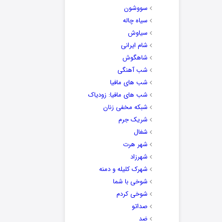
سووشون
سیاه چاله
سیاوش
شام ایرانی
شاهگوش
شب آهنگی
شب های مافیا
شب های مافیا: زودیاک
شبکه مخفی زنان
شریک جرم
شغال
شهر هرت
شهرزاد
شهرک کلیله و دمنه
شوخی با شما
شوخی کردم
صداتو
ضد