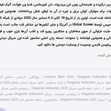
ر درآورده و هنرمندانی چون لنی بریدرولد، دان شورمانس، فدیا ون هوئت، آنیک فیفر، 
ت، برام سوایکر، کوئن بریل و غیره در آن به ایفای نقش پرداخته‌اند؛ همچنین ای
هلند پخش گردید سپس توسط Global Screen در آمریکا و سایر کشورها نیز منتشر شد؛ 
ثبت فراوانی از سوی مخاطبان و منتقدین روبرو شد و اغلب آن‌ها بازی خوب و قوی
انی و همچنین فیلمنامه را ستودند؛ نسخه زبان اصلی سانسور شده این سریال دیدنی
زیرنویس فارسی چسبیده از وبسایت دوستی ها دانلود کنید.
ش کننده...
Vliegende Hollanders 
,
Turbulent Skies 2020
,
بیوگرافی
,
تاریخی
,
لود سریال Vliegende Hollanders با لینک مستقیم
,
دانلود سریال آسمان متلاطم Turbulent Skies 2020
صل 1
,
درام
,
دوبله فارسی سریال Vliegende Hollanders 2020
,
ز
,
سریال Vliegende Hollanders هلندی های پرنده
Vliegende Hollande
,
ماجراجویی
,
نسخه سانسور شده Vliegende Hollanders 2020