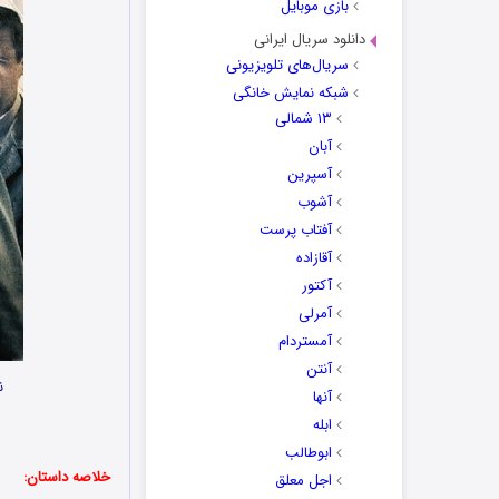
بازی موبایل
دانلود سریال ایرانی
سریال‌های تلویزیونی
شبکه نمایش خانگی
۱۳ شمالی
آبان
آسپرین
آشوب
آفتاب پرست
آقازاده
آکتور
آمرلی
آمستردام
آنتن
ن
آنها
ابله
ابوطالب
خلاصه داستان:
اجل معلق