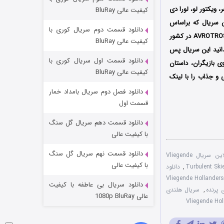
مردگان متحرک: شهر مرده ۳
ویکتور لو، لورا دی
کیفیت عالی BluRay
۲ (زیرنویس)
قسمت
منتشر شد
ن سریال که براساس
دانلود قسمت دوم سریال کوری با
رویدادهای واقعی ساخته شده است، اولین بار از تاریخ 18 اکتبر تا 6 دسامبر سال 2020 میلادی از شبکه AVROTROS در کشور
کیفیت عالی BluRay
جالب است بدانید این سریال پس
دانلود قسمت اول سریال کوری با
 بازیگران، داستان
کیفیت عالی BluRay
 و جذاب را با لینک
دانلود فصل دوم سریال بامداد خمار
قسمت اول
دانلود قسمت دهم سریال گل سنگ
شکست استوارت در نجات جهان
با کیفیت عالی
۷ (زیرنویس)
قسمت
منتشر شد
دانلود قسمت نهم سریال گل سنگ
تماشای آنلاین سریال Vliegende
با کیفیت عالی
,
دانلود
یرنویس فارسی سریال Vliegende Hollanders
دانلود سریال بی عاطفه با کیفیت
,
سریال هلندی
عالی 1080p BluRay