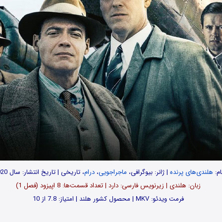
ام:
هلندی‌های پرنده
| ژانر: بیوگرافی،
ماجراجویی
،
درام
، تاریخی | تاریخ انتشار: سال 2020
زبان: هلندی | زیرنویس فارسی: دارد | تعداد قسمت‌‌ها: 8 اپیزود (فصل 1)
فرمت ویدئو: MKV | محصول کشور هلند | امتیاز: 7.8 از 10