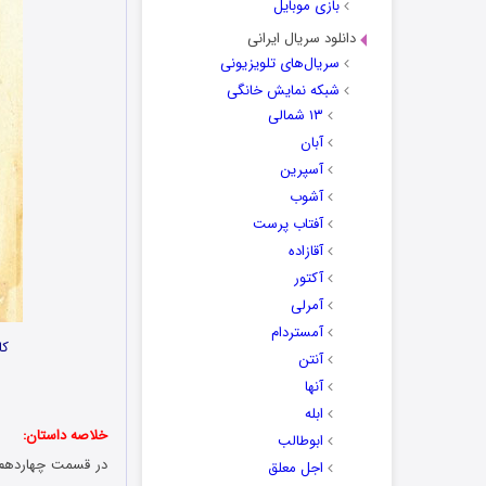
بازی موبایل
دانلود سریال ایرانی
سریال‌های تلویزیونی
شبکه نمایش خانگی
۱۳ شمالی
آبان
آسپرین
آشوب
آفتاب پرست
آقازاده
آکتور
آمرلی
آمستردام
کا
آنتن
آنها
ابله
خلاصه داستان:
ابوطالب
در قسمت چهاردهم س
اجل معلق