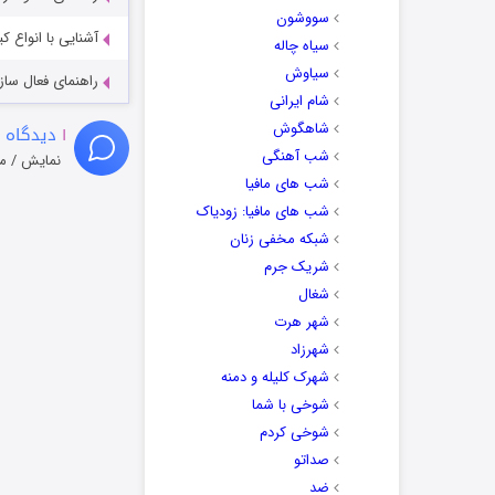
سووشون
آشنایی با انواع ک
سیاه چاله
سیاوش
راهنمای فعال سازی کیفیت R
شام ایرانی
شاهگوش
۱
دیدگاه 
شب آهنگی
نمایش / م
شب های مافیا
شب های مافیا: زودیاک
شبکه مخفی زنان
شریک جرم
شغال
شهر هرت
شهرزاد
شهرک کلیله و دمنه
شوخی با شما
شوخی کردم
صداتو
ضد