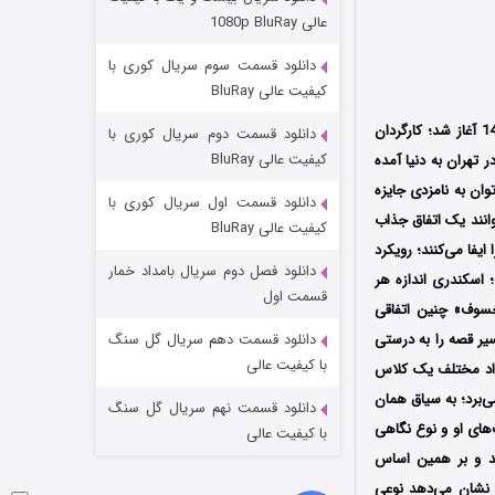
مردگان متحرک: شهر مرده ۳
عالی 1080p BluRay
۲ (زیرنویس)
قسمت
منتشر شد
دانلود قسمت سوم سریال کوری با
کیفیت عالی BluRay
خسوف (Khosoof Series) نام یک سریال شبکه نمایش خانگی است که پخش آن از مهر ماه سال 1400 آغاز شد؛ کارگردان
دانلود قسمت دوم سریال کوری با
کیفیت عالی BluRay
لند سینمایی‌اش قطعه ناتمام را در سال 1379 ساخت؛ او در تهران به دنیا آمده
ان به نامزدی جایزه
دانلود قسمت اول سریال کوری با
وانند یک اتفاق جذاب
کیفیت عالی BluRay
ایفا می‌کنند؛ رویکرد
دانلود فصل دوم سریال بامداد خمار
اسکندری اندازه هر
شکست استوارت در نجات جهان
قسمت اول
خسوف» چنین اتفاقی
۷ (زیرنویس)
قسمت
منتشر شد
ر قصه را به درستی
دانلود قسمت دهم سریال گل سنگ
با کیفیت عالی
فراد مختلف یک کلاس
‌برد؛ به سیاق همان
دانلود قسمت نهم سریال گل سنگ
‌های او و نوع نگاهی
با کیفیت عالی
آید و بر همین اساس
د نشان می‌دهد نوعی