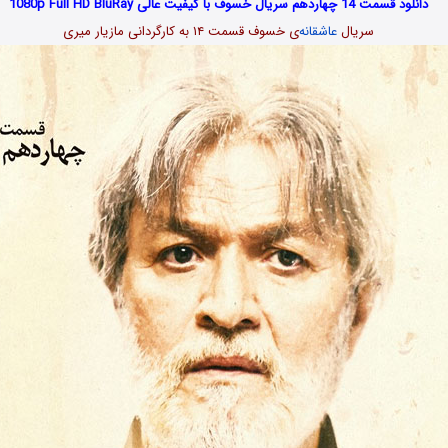
دانلود قسمت 14 چهاردهم سریال خسوف با کیفیت عالی 1080p Full HD BluRay
سریال
عاشقانه
‌ی خسوف قسمت ۱۴ به کارگردانی مازیار میری