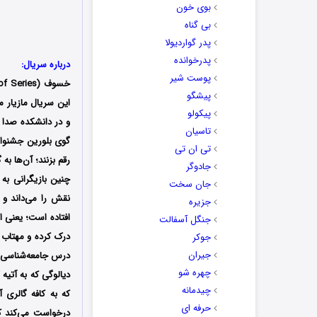
بوی خون
بی گناه
پدر گواردیولا
پدرخوانده
درباره سریال:
پوست شیر
پیشگو
پیکولو
و در دانشکده صدا 
تاسیان
گوی بلورین جشنواره
تی ان تی
رقم بزنند؛ آن‌ها به
جادوگر
چنین بازیگرانی به
جان سخت
نقش را می‌داند و
جزیره
افتاده است؛ یعنی 
جنگل آسفالت
درک کرده و مهتاب 
جوکر
جیران
درس جامعه‌شناسی اس
چهره شو
دیالوگی که به آتیه
چیدمانه
که به کافه گالری 
حرفه ای
درخواست می‌کند که