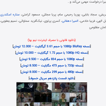
میرا درخواست مهمی می‌کند و…
ریفی، سجاد بابایی، پوریا رحیمی سام، پریا مجللی، مسعود کرامتی،
ستاره اسکندری
،
الهی، فریبا خادمی،
المیرا دهقانی
، کسری پرتوی، نیک‌آفرید سماواتی، نسیم یعقوبی،
مان مظلومی
(دانلود قانونی با مصرف اینترنت نیم بها)
[
نسخه 1080p BluRay با حجم 3.61 گیگابایت – 12.000 تومان
]
[
نسخه 1080p HQ با حجم 1.72 گیگابایت – 10.000 تومان
]
[
نسخه 1080p با حجم 834 مگابایت – 9.500 تومان
]
[
نسخه 720p با حجم 473 مگابایت – 8.500 تومان
]
[
نسخه 480p با حجم 299 مگابایت – 8.000 تومان
]
[
دانلود قسمت پانزدهم سریال خسوف
]