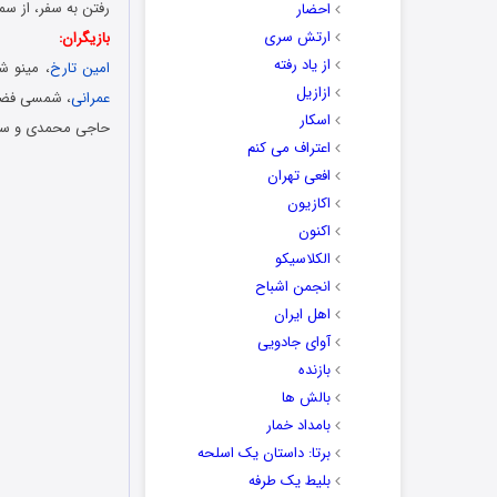
رفتن به سفر، از س
احضار
ارتش سری
بازیگران:
از یاد رفته
امین تارخ
، مینو ش
ازازیل
عمرانی
، شمسی فضل 
اسکار
حاجی محمدی و سا
اعتراف می کنم
افعی تهران
اکازیون
اکنون
الکلاسیکو
انجمن اشباح
اهل ایران
آوای جادویی
بازنده
بالش ها
بامداد خمار
برتا: داستان یک اسلحه
بلیط یک‌‌ طرفه