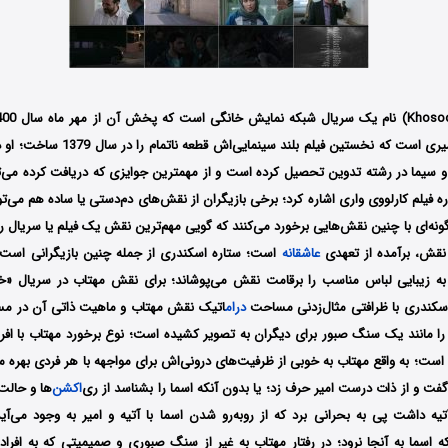
این سریال مازیار میری است که نخستین فیلم ب
و سیما در رشته تدوین تحصیل کرده است و از مهمترین جوایزی که دریافت کرده می‌تو
 فیلم کارلووی واری اشاره کرد؛ برخی بازیگران از نقش‌های دم‌دستی یا ساده هم می‌ت
 گونه‌ای با چنین نقش‌هایی برخورد می‌کنند که گویی مهم‌ترین نقش یک فیلم یا سریال را 
 نقش، برآمده از تعهدی
عاشقانه
است؛ ستاره اسکندری از جمله چنین بازیگرانی است؛ 
 به زیبایی لباس مناسب را برقامت نقش می‌پوشاند؛ برای نقش مهتاب در سریال «
اسکندری با ظرافتی مثال‌زدنی مساحت
درام
اتیک نقش مهتاب و ماهیت ذاتی آن در مسی
را مانند یک سنگ صبور برای دیگران به تصویر کشیده است؛ نوع برخورد مهتاب با ا
ت؛ به واقع مهتاب به خوبی از ظرفیت‌های درونی‌اش برای مواجهه با هر فردی بهره می
 گفت و از ذات درست امیر حرف زد؛ یا بدون آنکه اسما را بشناسد از ری‌
اکشن
‌ها و حالت
آتیه داشت پی به بحرانی برد که از روبه‌رو شدن اسما با آتیه و امیر به وجود می‌
 اسما به آنجا نرود؛ در رفتار مهتاب به غیر از سنگ صبوری و صمیمیتی که به افرا