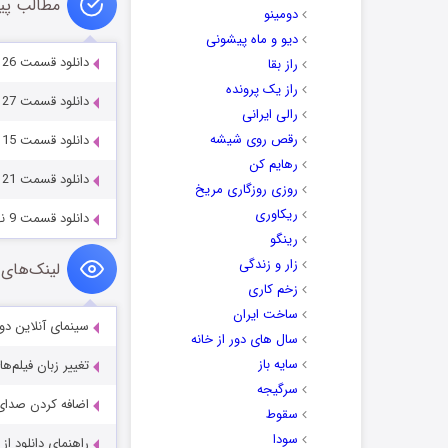
مطالب پی
دومینو
دیو و ماه پیشونی
دانلود قسمت 26 بیست و ششم سریال خسوف
راز بقا
راز یک پرونده
دانلود قسمت 27 بیست و هفتم سریال خسوف
رالی ایرانی
رقص روی شیشه
دانلود قسمت 15 پانزدهم سریال خسوف
رهایم کن
دانلود قسمت 21 بیست و یکم سریال خسوف
روزی روزگاری مریخ
ریکاوری
دانلود قسمت 9 نهم سریال خسوف
رینگو
زار و زندگی
لینک‌های 
زخم کاری
ساخت ایران
سینمای آنلاین دو
سال های دور از خانه
سایه باز
تغییر زبان فیلم‌ها
سرگیجه
اضافه کردن صدای 
سقوط
سودا
راهنمای دانلود ا