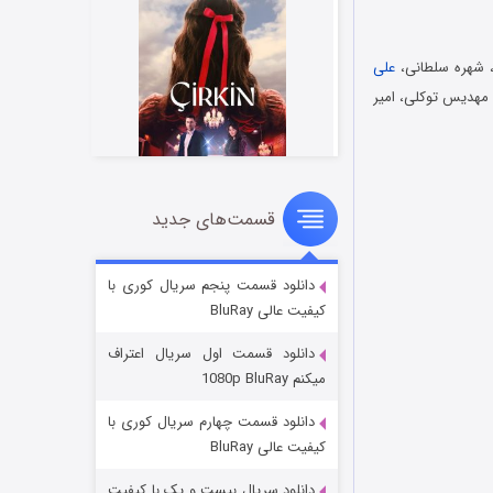
 شهره سلطانی،
علی
 مهدیس توکلی، امیر
قسمت‌های جدید
سریال زشت
۲ (زیرنویس)
قسمت
منتشر شد
دانلود قسمت پنجم سریال کوری با
کیفیت عالی BluRay
دانلود قسمت اول سریال اعتراف
میکنم 1080p BluRay
دانلود قسمت چهارم سریال کوری با
کیفیت عالی BluRay
دانلود سریال بیست و یک با کیفیت