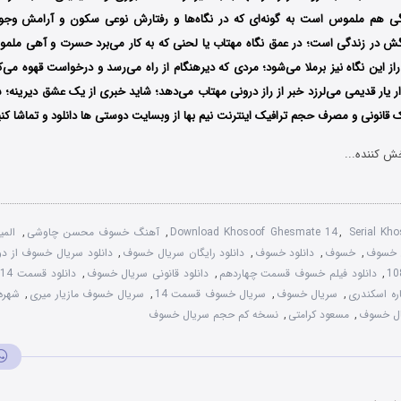
ی هم ملموس است به گونه‌ای که در نگاه‌ها و رفتارش نوعی سکون و آرامش وجود
گش در زندگی است؛ در عمق نگاه مهتاب یا لحنی که به کار می‌برد حسرت و آهی ملم
 این نگاه نیز برملا می‌شود؛ مردی که دیرهنگام از راه می‌رسد و درخواست قهوه می‌
ر یار قدیمی می‌لرزد خبر از راز درونی مهتاب می‌دهد؛ شاید خبری از یک عشق دیرینه؛ ش
نک قانونی و مصرف حجم ترافیک اینترنت نیم بها از وبسایت دوستی ها دانلود و تماشا کنی
ش کننده...
Serial Kh
,
Download Khosoof Ghesmate 14
,
آهنگ خسوف محسن چاوشی
,
المی
ل خسوف
,
خسوف
,
دانلود خسوف
,
دانلود رایگان سریال خسوف
,
دانلود سریال خسوف از د
,
دانلود فیلم خسوف قسمت چهاردهم
,
دانلود قانونی سریال خسوف
,
دانلود قسمت 14 خسوف
ره اسکندری
,
سریال خسوف
,
سریال خسوف قسمت 14
,
سریال خسوف مازیار میری
,
شهره
ال خسوف
,
مسعود کرامتی
,
نسخه کم حجم سریال خسوف