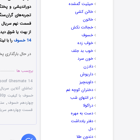
حیثیت گمشده
دوراندیشی و پختگ
خائن کشی
تجربه‌های گران‌سن
خاتون
قسمت نهم سریال راز
خجالت نکش
از بهت یا شوق دیدا
خسوف
14 خسوف
را با لی
خواب زده
خوب بد جلف
در حال بارگذاری پخ
خون سرد
دادزن
برچسب ها
داریوش
osoof Ghesmate 14
داوینچیز
تماشای آنلاین سریا
دختران کوچه غم
خسوف با کیفیت 1080p
در انتهای شب
چهاردهم خسوف
,
ستا
دراکولا
قسمت چهاردهم سری
دست به مهره
دفتر یادداشت
دل
دندون طلا