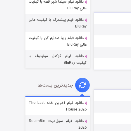
دانلود فیلم سینما شهر قصه با کیفیت
عالی BluRay
دانلود فیلم پیشمرگ با کیفیت عالی
BluRay
دانلود فیلم زیبا صدایم کن با کیفیت
جادوگری در مغولستان
عالی BluRay
۱۴ (زیرنویس)
قسمت
منتشر شد
دانلود فیلم کوکتل مولوتوف با
کیفیت BluRay
جدیدترین پست‌ها
دانلود فیلم آخرین خانه The Last
House 2026
باب اسفنجی فصل ۱۷
دانلود فیلم سول‌میت Soulm8te
۶ (زیرنویس)
قسمت
منتشر شد
2026