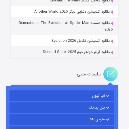
دانلود مستند Chasing the Rains 2022
دانلود انیمیشن دنیایی دیگر Another World 2025
جادوگری در مغولستان
دانلود مستند Generations: The Evolution of Spider-Man
۱۴ (زیرنویس)
قسمت
منتشر شد
2026
دانلود انیمیشن تکامل Evolution 2026
دانلود فیلم خواهر دوم Second Sister 2025
تبلیغات متنی
باب اسفنجی فصل ۱۷
آپ تیون
۶ (زیرنویس)
قسمت
منتشر شد
پنل پیامک
ملودی 98