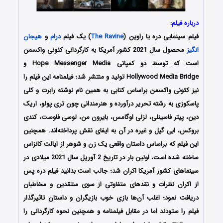
درباره فیلم:
فیلم سینمایی دره یا راوین (
The Ravine
) یک فیلم
درام
و
هیجان
انگیز
محصول سال 2021 کشور آمریکا به کارگردانی کئونی واکسمن
است که توسط دو کمپانی Hope Messenger Media و
Hollywood Media Bridge تولید و منتشر شد؛ فیلمنامه این فیلم را
نیز کئونی واکسمن براساس کتابی به همین نام نوشته رابرت و کلی
پاسکوزی به رشته تحریر درآورده و هنرمندانی چون تری پولو، اریک
دین، پیتر فاسینلی، لزلی اوگامس، بایرون من، لوسی فاوست، کندی
بروکس، ابی گیل و غیره در آن به ایفای نقش پرداخته‌اند. همچنین
این فیلم که براساس داستان واقعی یک زن و شوهر از ایالت کانزاس
ساخته شده است، اولین بار در تاریخ 2 آوریل سال 2021 میلادی در
سینماهای کشور آمریکا اکران شد؛ جالب است بدانید فیلم دره پس
از اکران نظرات و نقدهای متفاوتی از سوی منتقدین و مخاطبان
دریافت نمود؛ اغلب آن‌ها بازی خوب بازیگران و داستان تاثیرگذار
فیلم را ستودند اما در مقابل فیلمنامه و همچنین نحوه کارگردانی را