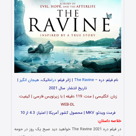
نام فیلم: دره –
The Ravine
| ژانر فیلم:
درام
اتیک،
هیجان انگیز
|
تاریخ انتشار: سال 2021
زبان: انگلیسی | مدت‌: 119 دقیقه | با زیرنویس فارسی | کیفیت:
WEB-DL
فرمت ویدئو: MKV | محصول کشور آمریکا | امتیاز: 4.3 از 10
خلاصه داستان:
در فیلم دره The Ravine 2021 خواهید دید صبح یک روز در حومه