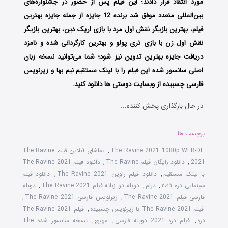
مورد انتقاد قرار دادند؛ این فیلم پس از حضور در جشنواره‌‌های
بین‌المللی متعدد موفق شد برنده 12 جایزه از جمله جایزه بهترین
فیلم، بهترین بازیگر نقش اول مرد با بازی اریک دین، بهترین بازیگر
نقش اول زن با بازی تری پولو و بهترین کارگردانی شده و نامزد
دریافت جایزه بهترین تدوین نیز شود؛ شما می‌توانید نسخه زبان
اصلی سانسور شده این فیلم را با لینک مستقیم نیم بها و زیرنویس
فارسی چسبیده از وبسایت دوستی ها دانلود کنید.
در حال بارگذاری پخش کننده...
برچسب ها
The Ravine 2021 1080p WEB-DL
,
تماشای آنلاین فیلم The Ravine
2021
,
دانلود رایگان فیلم The Ravine
,
دانلود فیلم The Ravine 2021
با لینک مستقیم
,
دانلود فیلم راوین The Ravine 2021
,
دانلود فیلم
سینمایی دره ۲۰۲۱
,
درام
,
دوبله دو زبانه فیلم The Ravine 2021
,
دوبله
فارسی فیلم The Ravine 2021
,
زیرنویس فارسی The Ravine 2021
,
فیلم The Ravine 2021 با زیرنویس چسبیده
,
فیلم The Ravine 2021
دره
,
فیلم دره 2021 دوبله فارسی
,
مهیج
,
نسخه سانسور شده The