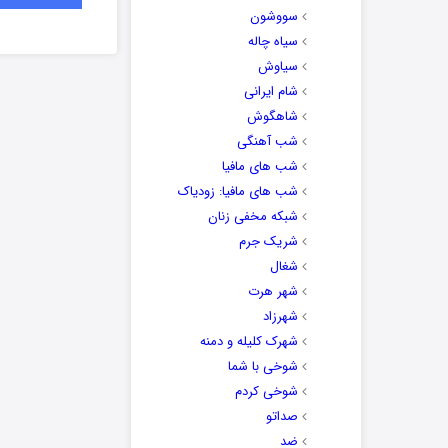
سووشون
سیاه چاله
سیاوش
شام ایرانی
شاهگوش
شب آهنگی
شب های مافیا
شب های مافیا: زودیاک
شبکه مخفی زنان
شریک جرم
شغال
شهر هرت
شهرزاد
شهرک کلیله و دمنه
شوخی با شما
شوخی کردم
صداتو
ضد