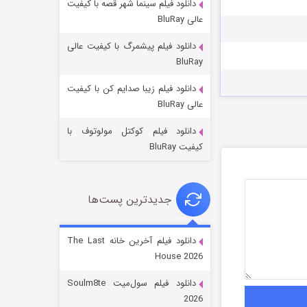
دانلود فیلم سینما شهر قصه با کیفیت
عالی BluRay
دانلود فیلم پیشمرگ با کیفیت عالی
BluRay
دانلود فیلم زیبا صدایم کن با کیفیت
جادوگری در مغولستان
عالی BluRay
14 (زیرنویس)
قسمت
منتشر شد
دانلود فیلم کوکتل مولوتوف با
کیفیت BluRay
جدیدترین پست‌ها
دانلود فیلم آخرین خانه The Last
House 2026
باب اسفنجی فصل ۱۷
دانلود فیلم سول‌میت Soulm8te
6 (زیرنویس)
قسمت
منتشر شد
2026