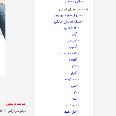
بازی موبایل
دانلود سریال ایرانی
سریال‌های تلویزیونی
شبکه نمایش خانگی
۱۳ شمالی
آبان
آسپرین
آشوب
آفتاب پرست
آقازاده
آکتور
آمرلی
آمستردام
آنتن
آنها
ابله
خلاصه داستان:
ابوطالب
اجل معلق