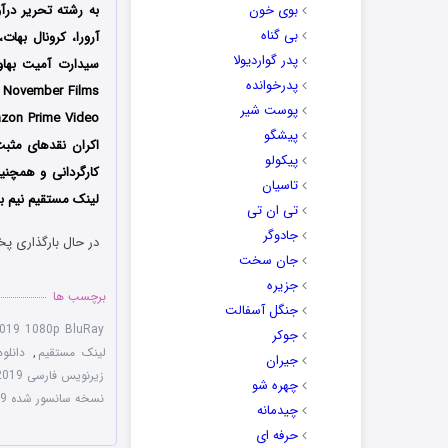
بوی خون
به رشته تحریر درآ
بی گناه
آرورا، کرونال بهات
پدر گواردیولا
سیدارت آمیت بهاو
پدرخوانده
پوست شیر
پیشگو
اکران نقدهای مثبت
پیکولو
کارگردانی و همچنین
تاسیان
لینک مستقیم نیم ب
تی ان تی
جادوگر
در حال بارگذاری پخ
جان سخت
جزیره
برچسب ها
جنگل آسفالت
2019 1080p BluRay
جوکر
لینک مستقیم
,
دانلود فیلم 9
جیران
زیرنویس فارسی Dhunki 2019
چهره شو
نسخه سانسور شده Dhunki 2019
چیدمانه
حرفه ای