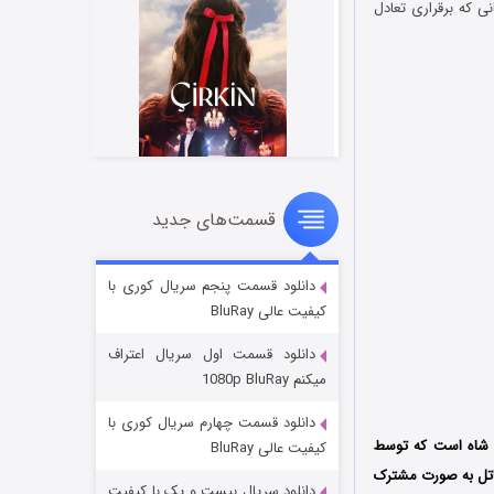
ی که برقراری تعادل
قسمت‌های جدید
سریال زشت
2 (زیرنویس)
قسمت
منتشر شد
دانلود قسمت پنجم سریال کوری با
کیفیت عالی BluRay
دانلود قسمت اول سریال اعتراف
میکنم 1080p BluRay
دانلود قسمت چهارم سریال کوری با
ی آنیش شاه است که توسط
کیفیت عالی BluRay
لدیپ پاتل به صورت مشترک
دانلود سریال بیست و یک با کیفیت