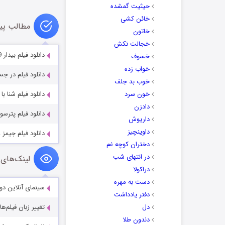
حیثیت گمشده
خائن کشی
مطالب پی
خاتون
خجالت نکش
دانلود فیلم بیدار Awoken 2019
خسوف
خواب زده
دانلود فیلم در جستجوی تو 1
خوب بد جلف
خون سرد
دانلود فیلم شنا با کوسه ها ks 1994
دادزن
دانلود فیلم پترسون rson 2016
داریوش
داوینچیز
دانلود فیلم جیمز James 2022
دختران کوچه غم
در انتهای شب
لینک‌های 
دراکولا
دست به مهره
سینمای آنلاین دو
دفتر یادداشت
دل
تغییر زبان فیلم‌ها
دندون طلا