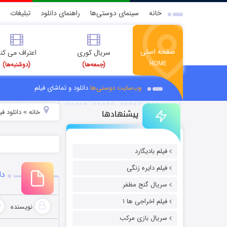
خانه
سینمای دوستی‌ها
راهنمای دانلود
تبلیغات
صفحه اصلی
سریال کوری
اعتراف می کن
HOME
(جمعه‌ها)
(دوشنبه‌ها)
وب‌سایت دوستی‌ها
دانلود و تماشای فیلم
پیشنهادها
خانه
دانلود ف
»
فیلم بادیگارد
فیلم دایره زنگی
دان
سریال گنج مظفر
فیلم اخراجی ها ۱
نویسنده
سریال بازی مرکب