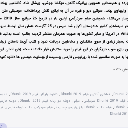
ورده و هنرمندانی همچون پراتیک گاندی، دیکشا جوشی، ویشال شاه، کاشامبی بهات، 
، وایبهاوی بهات، سواتی دیو و غیره در آن به ایفای نقش پرداخته‌اند؛ موسیقی متن ا
سار می‌باشد؛ همچنین فیلم سردرگمی
اولین
بار در
November Films در سینماهای کشور هندوستان اکران شد سپس در 25 آ
Amazon Prime Video در آمریکا و سایر کشورها به صورت همزمان منتشر گردید؛ جالب است بدان
 بسیار زیادی از سوی منتقدان و مخاطبین دریافت نمود و اغلب آن‌ها داستان زیبا، 
 بازی خوب بازیگران در این فیلم را مورد ستایش قرار دادند؛ نسخه زبان اصلی این فی
ها به صورت سانسور شده با زیرنویس فارسی چسبیده از وبسایت دوستی ها دانلود کنید
ش کننده...
Dhunki 
,
تماشای آنلاین فیلم Dhunki 2019
,
دانلود رایگان فیلم Dhunki 2019
,
Dhunki 201 سردرگمی
,
درام
,
دوبله دو زبانه فیلم Dhunki 2019
,
دوبله فارسی فیلم 
,
فیلم Dhunki 2019 با زیرنویس چسبیده
,
فیلم سردرگمی 2019 دوبله فارسی
,
فیل