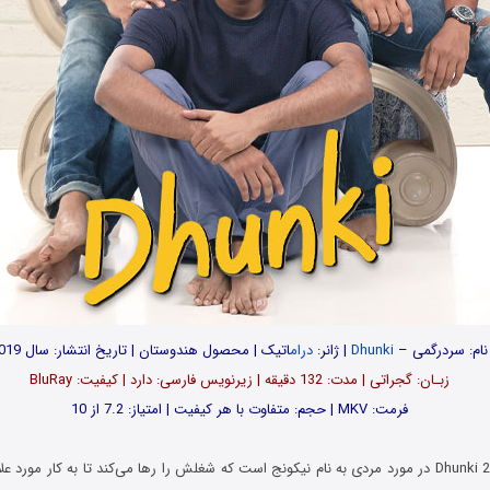
نام: سردرگمی –
Dhunki
| ژانر:
درام
اتیک | محصول هندوستان | تاریخ انتشار: سال 2019
زبـان: گجراتی | مدت‌: 132 دقیقه | زیرنویس فارسی: دارد | کیفیت: BluRay
فرمت: MKV | حجم: متفاوت با هر کیفیت | امتیاز: 7.2 از 10
فیلم سردرگمی Dhunki 2019 در مورد مردی به نام نیکونج است که شغلش را رها می‌کند تا به کار م