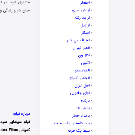
مشغول شود. در این
احضار
ارتش سری
میان کار و زندگی و
از یاد رفته
ازازیل
اسکار
اعتراف می کنم
افعی تهران
اکازیون
اکنون
الکلاسیکو
انجمن اشباح
اهل ایران
آوای جادویی
بازنده
بالش ها
درباره فیلم:
بامداد خمار
فیلم سینمایی سردر
برتا: داستان یک اسلحه
بلیط یک‌‌ طرفه