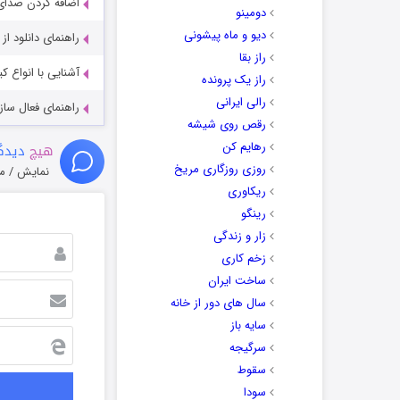
اضافه کردن صدای 
دومینو
دیو و ماه پیشونی
راهنمای دانلود ا
راز بقا
آشنایی با انواع ک
راز یک پرونده
رالی ایرانی
راهنمای فعال سازی کیفیت R
رقص روی شیشه
رهایم کن
هیچ
دیدگا
روزی روزگاری مریخ
نمایش / م
ریکاوری
رینگو
زار و زندگی
زخم کاری
ساخت ایران
سال های دور از خانه
سایه باز
سرگیجه
سقوط
سودا