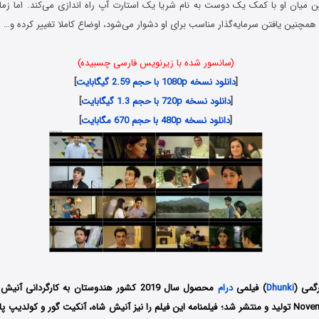
 میان او با کمک یک دوست به نام شریا یک استارت آپ راه اندازی می‌کند. اما زمان
 همچنین یافتن سرمایه‌گذار مناسب برای او دشوار می‌شود، اوضاع کاملا تغییر کرده و…
(سانسور شده با زیرنویس فارسی چسبیده)
[
دانلود نسخه 1080p با حجم 2.59 گیگابایت
]
[
دانلود نسخه 720p با حجم 1.3 گیگابایت
]
[
دانلود نسخه 480p با حجم 670 مگابایت
]
گمی (
Dhunki
) فیلمی
درام
محصول سال 2019 کشور هندوستان به کارگردان
کمپانی November Films تولید و منتشر شد؛ فیلمنامه این فیلم را نیز آنیش شاه، آنکیت گور و کو