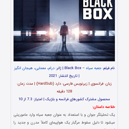
نام فیلم:
جعبه سیاه
– Black Box | ژانر:
درام
،
معمایی
،
هیجان انگیز
| تاریخ انتشار: 2021
زبان: فرانسوی | زیرنویس فارسی: دارد (HardSub) | مدت زمان:
128 دقیقه
محصول مشترک کشورهای فرانسه و بلژیک | امتیاز: 7.3 از 10
خلاصه داستان:
یک تحلیلگر جوان و با استعداد به عنوان جعبه سیاه وارد ماموریتی
میشود تا دلیل سقوط مرگبار یک هواپیمای کاملاً مدرن و جدید را