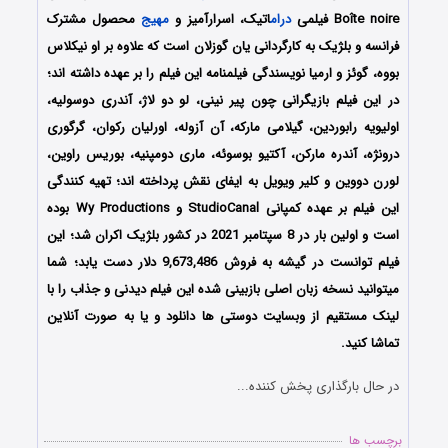
Boîte noire فیلمی
درام
اتیک، اسرارآمیز و
مهیج
محصول مشترک
فرانسه و بلژیک به کارگردانی یان گوزلان است که علاوه بر او نیکلاس
بووه، گوئز و ارمیا نویسندگی فیلمنامه این فیلم را بر عهده داشته اند؛
در این فیلم بازیگرانی چون پیر نینی، لو دو لاژ، آندری دوسولیه،
اولیویه رابوردین، گیلامی مارکه، آن آزوله، اورلیان رکوان، گرگوری
درونژه، آندره مارکن، آکتیو بوسوئه، ماری دومپنیه، بوریس راوین،
لورن دووین و کلیر ویویل به ایفای نقش پرداخته اند؛ تهیه کنندگی
این فیلم بر عهده کمپانی StudioCanal و Wy Productions بوده
است و اولین بار در 8 سپتامبر 2021 در کشور بلژیک اکران شد؛ این
فیلم توانست در گیشه به فروش 9,673,486 دلار دست یابد؛ شما
میتوانید نسخه زبان اصلی بازبینی شده این فیلم دیدنی و جذاب را با
لینک مستقیم از وبسایت دوستی ها دانلود و یا به صورت آنلاین
تماشا کنید.
در حال بارگذاری پخش کننده...
برچسب ها