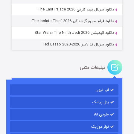
دانلود سریال قصر شرقی The East Palace 2026
خاندان اژدها فصل ۳
دانلود فیلم سارق گوشه گیر The Isolate Thief 2026
۶ (زیرنویس)
قسمت
منتشر شد
دانلود انیمیشن Star Wars: The Ninth Jedi 2026
دانلود سریال تد لاسو Ted Lasso 2020-2026
تبلیغات متنی
آپ تیون
جادوگری در مغولستان
۱۴ (زیرنویس)
قسمت
منتشر شد
پنل پیامک
ملودی 98
نواز موزیک