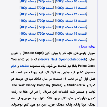
[
قسمت 10 نسخه 1080p
] [
نسخه 720p
] [
نسخه 480p
]
[
قسمت 11 نسخه 1080p
] [
نسخه 720p
] [
نسخه 480p
]
[
قسمت 12 نسخه 1080p
] [
نسخه 720p
] [
نسخه 480p
]
[
قسمت 13 نسخه 1080p
] [
نسخه 720p
] [
نسخه 480p
]
[
قسمت 14 نسخه 1080p
] [
نسخه 720p
] [
نسخه 480p
]
[
قسمت 15 نسخه 1080p
] [
نسخه 720p
] [
نسخه 480p
]
[
قسمت 16 نسخه 1080p
] [
نسخه 720p
] [
نسخه 480p
]
درباره سریال:
سریال پلیس‌های تازه کار یا روکی کاپز (Rookie Cops) با عنوان
اصلی (
Neowa Naui Gyeongchalsooeob
) که با نام (You and
My Police Class) نیز شناخته می‌شود، یک مجموعه
عاشقانه
و
درام
محصول کشور کره جنوبی به کارگردانی کیم بیونگ سو است که
فصل اول آن در قالب 16 قسمت در سال 2022 میلادی توسط دو
کمپانی Studio&NEW و The Walt Disney Company (Korea)
تولید و منتشر شد؛ فیلمنامه این سریال را نیز لی هانا به رشته
تحریر درآورده و هنرمندانی چون کانگ دنیل، چه سو-بین، لی سه
یونگ، یونا پارک، پارک سونگ جون، مین دو هی، کیم یو-سوک،