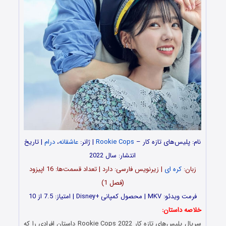
نام: پلیس‌های تازه کار –
Rookie Cops
| ژانر:
عاشقانه
،
درام
| تاریخ
انتشار: سال 2022
زبان:
کره ای
| زیرنویس فارسی: دارد | تعداد قسمت‌‌‌ها: 16 اپیزود
(فصل 1)
فرمت ویدئو: MKV | محصول کمپانیDisney+
i
| امتیاز: 7.5 از 10
خلاصه داستان:
سریال پلیس‌های تازه کار Rookie Cops 2022 داستان افرادی را که