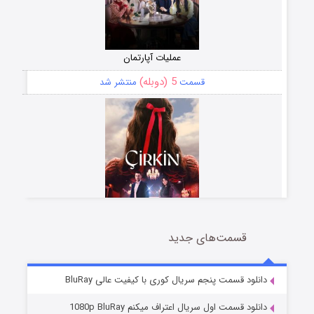
عملیات آپارتمان
5 (دوبله)
قسمت
منتشر شد
قسمت‌های جدید
سریال زشت
2 (زیرنویس)
قسمت
منتشر شد
دانلود قسمت پنجم سریال کوری با کیفیت عالی BluRay
دانلود قسمت اول سریال اعتراف میکنم 1080p BluRay