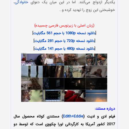
یکدیگر ازدواج می‌کنند. اما در این میان یک دعوای
خانوادگی
،
خوشبختی این زوج را تهدید کرده و…
(زبان اصلی با زیرنویس فارسی چسبیده)
[
دانلود نسخه 1080p با حجم 561 مگابایت
]
[
دانلود نسخه 720p با حجم 281 مگابایت
]
[
دانلود نسخه 480p با حجم 141 مگابایت
]
درباره مستند:
فیلم ادی و ادیت (
Edith+Eddie
) مستندی کوتاه محصول سال
2017 کشور آمریکا به کارگردانی لورا چکووی است که توسط دو