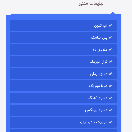
تبلیغات متنی
آپ تیون
باب اسفنجی فصل ۱۷
6 (زیرنویس)
قسمت
منتشر شد
پنل پیامک
ملودی 98
نواز موزیک
دانلود رمان
میفا موزیک
دانلود آهنگ
رویایی برای تو
دانلود ریمکس
15 (دوبله)
قسمت
منتشر شد
موزیک جدید پاپ