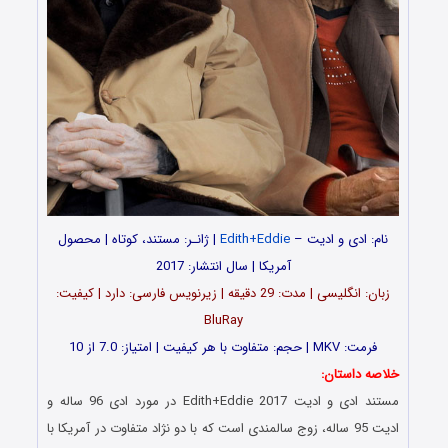
نام: ادی و ادیت –
Edith+Eddie
| ژانـر: مستند، کوتاه | محصول
آمریکا | سال انتشار: 2017
زبان: انگلیسی | مدت‌: 29 دقیقه | زیرنویس فارسی: دارد | کیفیت:
BluRay
فرمت: MKV | حجم: متفاوت با هر کیفیت | امتیاز: 7.0 از 10
خلاصه داستان:
مستند ادی و ادیت Edith+Eddie 2017 در مورد ادی 96 ساله و
ادیت 95 ساله، زوج سالمندی است که با دو نژاد متفاوت در آمریکا با