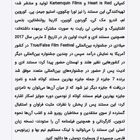
کمپانی Heart is Red و Kartemquin Films تولید و منتشر شد؛
تهیه‌کنندگی این مستند را نیز لورا چکووی، استیو جیمز، پی. کوروین
لم، اندرو مک کی، گوردون کویین، کارینا روتنشتاین، بتسی
اشتاینبرگ و توماس لی رایت به صورت مشترک برعهده داشته‌‌اند؛
همچنین مستند ادی و ادیت اولین بار در تاریخ 2 مارس سال 2017
میلادی در جشنواره بین‌المللی True/False Film Festival در کشور
آمریکا به نمایش درآمد سپس در چندین جشنواره بین‌المللی دیگر
در کشورهایی نظیر هلند و لهستان حضور پیدا کرد؛ مستند ادی و
ادیت پس از حضور در جشنواره‌های بین‌المللی متعدد موفق شد
برنده 7 جایزه از جمله جایزه بهترین مستند کوتاه شده و نامزد
دریافت 4 جایزه دیگر نیز شود که از میان آن‌ها می‌توان به نامزدی
جایزه بهترین فیلم مستند کوتاه از نودمین دوره جوایز اسکار اشاره
کرد؛ این مستند پس از پخش با نظرات مثبت فراوان و استقبال
گسترده از سوی منتقدین و مخاطبان روبرو شد و اغلب آن‌ها نحوه
تدوین، کارگردانی و همچنین فیلمنامه آن را ستودند؛ نسخه زبان
اصلی این مستند را می‌توانید با لینک مستقیم نیم بها و زیرنویس
فارسی چسبیده از وبسایت دوستی ها دانلود کنید.