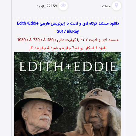
مستند
22159 بازدید
دانلود مستند کوتاه ادی و ادیت با زیرنویس فارسی Edith+Eddie
2017 BluRay
مستند
ادی و ادیت ۲۰۱۷
با کیفیت عالی 1080p & 720p & 480p
نامزد 1 اسکار، برنده 7 جایزه و نامزد 4 جایزه دیگر