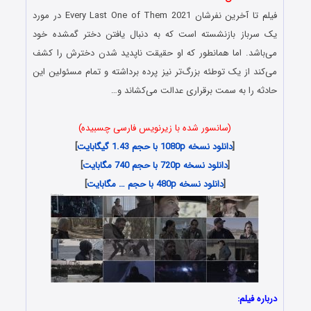
فیلم تا آخرین نفرشان Every Last One of Them 2021 در مورد
یک سرباز بازنشسته است که به دنبال یافتن دختر گمشده خود
می‌باشد. اما همانطور که او حقیقت ناپدید شدن دخترش را کشف
می‌کند از یک توطئه بزرگ‌تر نیز پرده برداشته و تمام مسئولین این
حادثه را به سمت برقراری عدالت می‌کشاند و…
(سانسور شده با زیرنویس فارسی چسبیده)
[
دانلود نسخه 1080p با حجم 1.43 گیگابایت
]
[
دانلود نسخه 720p با حجم 740 مگابایت
]
[
دانلود نسخه 480p با حجم … مگابایت
]
درباره فیلم: