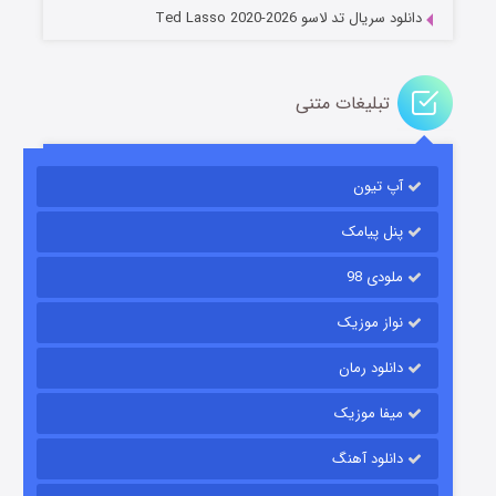
دانلود سریال تد لاسو Ted Lasso 2020-2026
تبلیغات متنی
آپ تیون
جادوگری در مغولستان
۱۴ (زیرنویس)
قسمت
منتشر شد
پنل پیامک
ملودی 98
نواز موزیک
دانلود رمان
میفا موزیک
دانلود آهنگ
باب اسفنجی فصل ۱۷