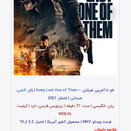
نام: تا آخرین نفرشان –
Every Last One of Them
| ژانر:
اکشن
،
هیجانی
| انتشار: 2021
زبان: انگلیسی | مدت‌‌: 77 دقیقه | زیرنویس فارسی: دارد | کیفیت:
WEB-DL
فرمت ویدئو: MKV | محصول کشور آمریکا | امتیاز: 3.2 از 10
خلاصه داستان: