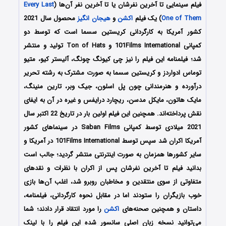
فیلم سینمایی تا آخرین نفرشان یا تا آخرین نفر آن‌ها (
Every Last
One of Them
) یک فیلم
اکشن
و
هیجان انگیز
محصول سال 2021
کشور آمریکا به کارگردانی کریستین سسما است که توسط دو
کمپانی 101Films International و Ton of Hats تولید و منتشر
شد؛ فیلمنامه این فیلم را نیز چی کیونگ چونگ، آلیستر کیو، متیو
توماس ادواردز و کریستین سسما به صورت مشترک به رشته تحریر
درآورده و هنرمندانی چون پل اسلون، جیک وبر، تارین منینگ،
مایک هاتون، مایکل مدسن، ریچارد درایفس و غیره در آن به ایفای
نقش پرداخته‌اند. همچنین این فیلم اولین بار در تاریخ 22 اکتبر سال
2021 میلادی توسط کمپانی Saban Films در سینماهای کشور
آمریکا اکران شد سپس توسط 101Films International در آمریکا و
سایر کشورها همزمان به صورت اینترنتی منتشر گردید؛ جالب است
بدانید فیلم تا آخرین نفرشان پس از اکران با نظرات و نقدهای
متفاوتی از سوی منتقدین و مخاطبان روبرو شد، اغلب آن‌ها بازی
خوب بازیگران را ستودند اما در مقابل نحوه کارگردانی، فیلمنامه،
داستان و همچنین صحنه‌های
اکشن
را مورد انتقاد قرار دادند؛ شما
می‌توانید نسخه زبان اصلی سانسور شده این فیلم را با لینک