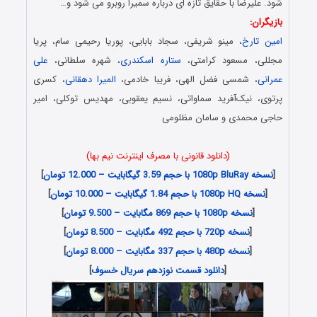
شود. علیرضا با حقایق تازه ای درباره سمیرا روبرو می شود و…
بازیگران:
امین تارخ
، مینو شریفی، سجاد بابایی، پوریا رحیمی سام، پریا
مجللی، مسعود کرامتی،
ستاره اسکندری
، شهره سلطانی،
علی
عمرانی
، شمسی فضل الهی، فریبا خادمی،
المیرا دهقانی
، کسری
پرتوی، نیک‌آفرید سماواتی، نسیم یعقوبی، مهدیس توکلی، امیر
حاجی محمدی و سامان مظلومی
(دانلود قانونی با مصرف اینترنت نیم بها)
[
نسخه 1080p BluRay با حجم 3.59 گیگابایت – 12.000 تومان
]
[
نسخه 1080p HQ با حجم 1.84 گیگابایت – 10.000 تومان
]
[
نسخه 1080p با حجم 869 مگابایت – 9.500 تومان
]
[
نسخه 720p با حجم 492 مگابایت – 8.500 تومان
]
[
نسخه 480p با حجم 337 مگابایت – 8.000 تومان
]
[
دانلود قسمت نوزدهم سریال خسوف
]