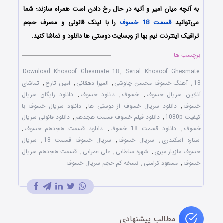
به آنچه میان امیر و آتیه در حال رخ دادن است همراه سازند؛ شما
می‌توانید
قسمت 18 خسوف
را با لینک قانونی و مصرف حجم
ترافیک اینترنت نیم بها از وبسایت دوستی ها دانلود و تماشا کنید.
برچسب ها
Download Khosoof Ghesmate 18
,
Serial Khosoof Ghesmate
18
,
آهنگ خسوف محسن چاوشی
,
المیرا دهقانی
,
امین تارخ
,
تماشای
آنلاین سریال خسوف
,
خسوف
,
دانلود خسوف
,
دانلود رایگان سریال
خسوف
,
دانلود سریال خسوف از دوستی ها
,
دانلود سریال خسوف با
کیفیت 1080p
,
دانلود فیلم خسوف قسمت هجدهم
,
دانلود قانونی سریال
خسوف
,
دانلود قسمت 18 خسوف
,
دانلود قسمت هجدهم خسوف
,
ستاره اسکندری
,
سریال خسوف
,
سریال خسوف قسمت 18
,
سریال
خسوف مازیار میری
,
شهره سلطانی
,
علی عمرانی
,
قسمت هجدهم سریال
خسوف
,
مسعود کرامتی
,
نسخه کم حجم سریال خسوف
مطالب پیشنهادی