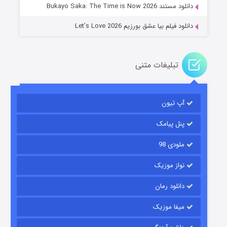
دانلود مستند Bukayo Saka: The Time is Now 2026
دانلود فیلم بیا عشق بورزیم Let’s Love 2026
تبلیغات متنی
باب اسفنجی فصل ۱۷
آپ تیون
۶ (زیرنویس)
قسمت
منتشر شد
پنل پیامک
ملودی 98
نواز موزیک
دانلود رمان
میفا موزیک
رویایی برای تو