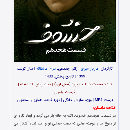
کارگردان:
مازیار میری
| ژانر: اجتماعی،
درام
،
عاشقانه
| سال تولید:
1399 | تاریخ پخش: 1400
تعداد قسمت ها: 20 اپیزود (فصل اول) | مدت زمان: 51 دقیقه |
کیفیت: بلوری
فرمت: MP4 | ویژه نمایش خانگی | تهیه کننده: همایون اسعدیان
خلاصه داستان:
در قسمت هجدهم خسوف، آتیه به خانه باز می گردد و ابعاد تازه ای
از دروغ ها و توطئه هایی که باعث جدایی او و امیر شده آشکار می