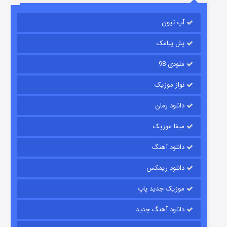
آپ تیون
مردگان متحرک: شهر مرده ۳
۲ (زیرنویس)
قسمت
منتشر شد
پنل پیامک
ملودی 98
نواز موزیک
دانلود رمان
میفا موزیک
دانلود آهنگ
شکست استوارت در نجات جهان
دانلود ریمکس
۷ (زیرنویس)
قسمت
منتشر شد
موزیک جدید پاپ
دانلود آهنگ جدید