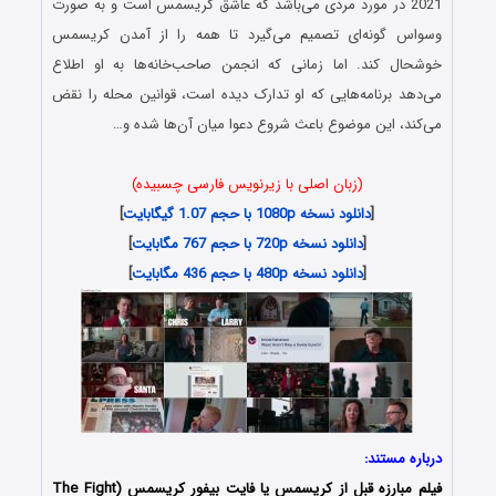
2021 در مورد مردی می‌باشد که عاشق کریسمس است و به صورت
وسواس گونه‌ای تصمیم می‌گیرد تا همه را از آمدن کریسمس
خوشحال کند. اما زمانی که انجمن صاحب‌خانه‌‌ها به او اطلاع
می‌دهد برنامه‌هایی که او تدارک دیده است، قوانین محله را نقض
می‌کند، این موضوع باعث شروع دعوا میان آن‌ها شده و…
(زبان اصلی با زیرنویس فارسی چسبیده)
[
دانلود نسخه 1080p با حجم 1.07 گیگابایت
]
[
دانلود نسخه 720p با حجم 767 مگابایت
]
[
دانلود نسخه 480p با حجم 436 مگابایت
]
درباره مستند:
فیلم مبارزه قبل از کریسمس یا فایت بیفور کریسمس (The Fight