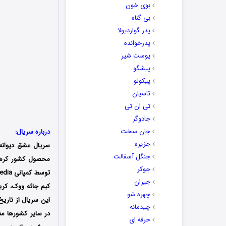
بوی خون
بی گناه
پدر گواردیولا
پدرخوانده
پوست شیر
پیشگو
پیکولو
تاسیان
تی ان تی
جادوگر
جان سخت
درباره سریال:
جزیره
سریال عشق دیوانه و
جنگل آسفالت
جوکر
جیران
کیم جائه ووک، کری
چهره شو
چیدمانه
در سایر کشورها من
حرفه ای