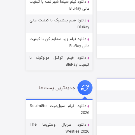
دانلود فیلم سینما شهر قصه با کیفیت
عالی BluRay
دانلود فیلم پیشمرگ با کیفیت عالی
BluRay
دانلود فیلم زیبا صدایم کن با کیفیت
جادوگری در مغولستان
عالی BluRay
۱۴ (زیرنویس)
قسمت
منتشر شد
دانلود فیلم کوکتل مولوتوف با
کیفیت BluRay
جدیدترین پست‌ها
دانلود فیلم سول‌میت Soulm8te
2026
باب اسفنجی فصل ۱۷
دانلود سریال وستی‌ها The
۶ (زیرنویس)
قسمت
منتشر شد
Westies 2026