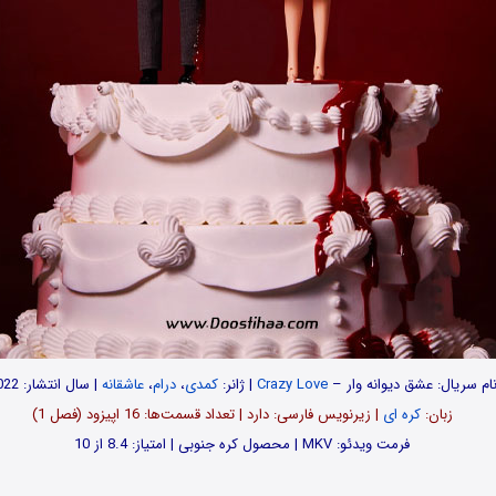
ام سریال: عشق دیوانه وار –
Crazy Love
| ژانر:
کمدی
،
درام
،
عاشقانه
| سال انتشار: 2022
زبان:
کره ای
| زیرنویس فارسی: دارد | تعداد قسمت‌‌‌ها: 16 اپیزود (فصل 1)
فرمت ویدئو: MKV | محصول کره جنوبی | امتیاز: 8.4 از 10