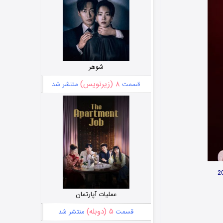
شوهر
۸ (زیرنویس)
قسمت
منتشر شد
عملیات آپارتمان
۵ (دوبله)
قسمت
منتشر شد