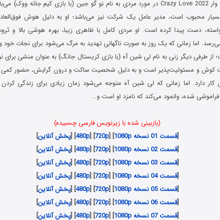
سریال عشق دیوانه وار Crazy Love 2022 در مورد مردی به نام نو گو جین (با بازی کیم جائه وو
یار محبوب است، مدیر عامل یک شرکت نیز می‌باشد؛ او به دلیل هوش فوق‌العاده‌
استه، دست پیدا کرده است. او مردی کامل با ظاهری زیبا، بهره هوشی بالا و ثرو
‌رسد. اما زمانی که یک روز به صورت ناگهانی تهدید به مرگ می‌شود برای نجات خود وا
ز طرفی دیگر زنی به نام لی شین آه (با بازی کریستال جانگ) به عنوان منشی برای نو 
 کوش و مسئولیت‌پذیر است و به دلیل شخصیت ساکت و درون گرایش، حضور کمی در
ار دارد. اما زمانی که لی شین آه متوجه می‌شود زمان زیادی برای زندگی کردن ند
راموشی شده، وانمود می‌کند که نامزد او است و…
(بازبینی شده با زیرنویس فارسی چسبیده)
[
قسمت 01 نسخه 1080p
] [
720p
] [
480p
] [
پخش آنلاین
]
[
قسمت 02 نسخه 1080p
] [
720p
] [
480p
] [
پخش آنلاین
]
[
قسمت 03 نسخه 1080p
] [
720p
] [
480p
] [
پخش آنلاین
]
[
قسمت 04 نسخه 1080p
] [
720p
] [
480p
] [
پخش آنلاین
]
[
قسمت 05 نسخه 1080p
] [
720p
] [
480p
] [
پخش آنلاین
]
[
قسمت 06 نسخه 1080p
] [
720p
] [
480p
] [
پخش آنلاین
]
[
قسمت 07 نسخه 1080p
] [
720p
] [
480p
] [
پخش آنلاین
]