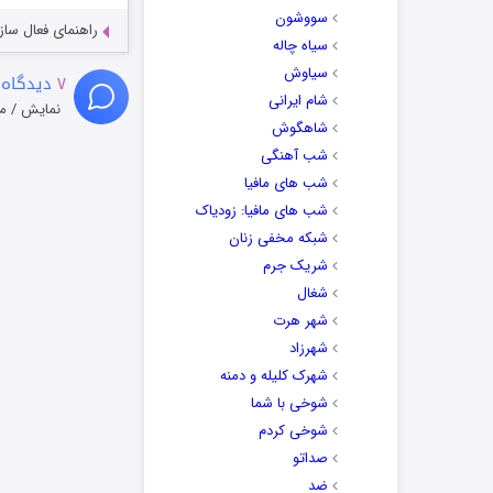
سووشون
راهنمای فعال سازی کیفیت R
سیاه چاله
سیاوش
۷
دیدگاه 
شام ایرانی
نمایش / م
شاهگوش
شب آهنگی
شب های مافیا
شب های مافیا: زودیاک
شبکه مخفی زنان
شریک جرم
شغال
شهر هرت
شهرزاد
شهرک کلیله و دمنه
شوخی با شما
شوخی کردم
صداتو
ضد