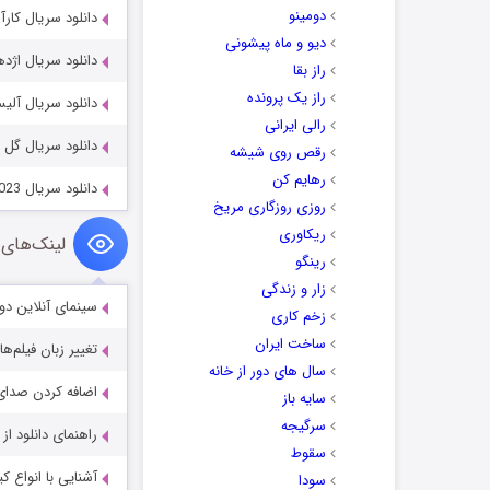
دومینو
دانلود سریال کارآگاه سایه 022-2023
دیو و ماه پیشونی
دانلود سریال اژدهای نمک سیاه
راز بقا
راز یک پرونده
دانلود سریال آلیس e 2020
رالی ایرانی
دانلود سریال گل خونین r 2026
رقص روی شیشه
رهایم کن
دانلود سریال The Story of Park’s Marriage Contract 2023
روزی روزگاری مریخ
ریکاوری
لینک‌های 
رینگو
زار و زندگی
سینمای آنلاین دو
زخم کاری
ساخت ایران
تغییر زبان فیلم‌ها
سال های دور از خانه
اضافه کردن صدای 
سایه باز
سرگیجه
راهنمای دانلود ا
سقوط
آشنایی با انواع ک
سودا