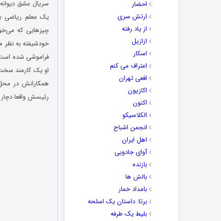
احضار
ارتش سری
یک معلم ریاضی بس
از یاد رفته
چیزهایی که می‌خو
ازازیل
خودشیفته به نظر می
اسکار
فراموشی شده است؛ ا
اعتراف می کنم
او یک کارمند سخت
افعی تهران
همکارانش در محل ک
اکازیون
رئیسش واقعا دچار ف
اکنون
الکلاسیکو
انجمن اشباح
اهل ایران
آوای جادویی
بازنده
بالش ها
بامداد خمار
برتا: داستان یک اسلحه
بلیط یک‌‌ طرفه