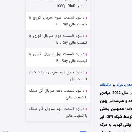
مردگان متحرک: شهر مرده ۳
عالی 1080p BluRay
۲ (زیرنویس)
قسمت
منتشر شد
دانلود قسمت سوم سریال کوری با
کیفیت عالی BluRay
دانلود قسمت دوم سریال کوری با
کیفیت عالی BluRay
دانلود قسمت اول سریال کوری با
کیفیت عالی BluRay
دانلود فصل دوم سریال بامداد خمار
شکست استوارت در نجات جهان
قسمت اول
مدی
،
درام
و
عاشقانه
۷ (زیرنویس)
قسمت
منتشر شد
دانلود قسمت دهم سریال گل سنگ
محصول کشور کره جنوبی به کارگردانی کیم جونگ هیون است که فصل اول آن در قالب 16 قسمت در سال 2022 میلادی
با کیفیت عالی
 درآورده و هنرمندانی چون
ته‌اند؛ همچنین پخش
دانلود قسمت نهم سریال گل سنگ
با کیفیت عالی
این سریال از تاریخ 7 مارس سال 2022 میلادی از شبکه‌‌ KBS2 در کشور کره جنوبی آغاز می‌شود سپس توسط شبکه iQiYi نیز
وقتی تهدید به مرگ