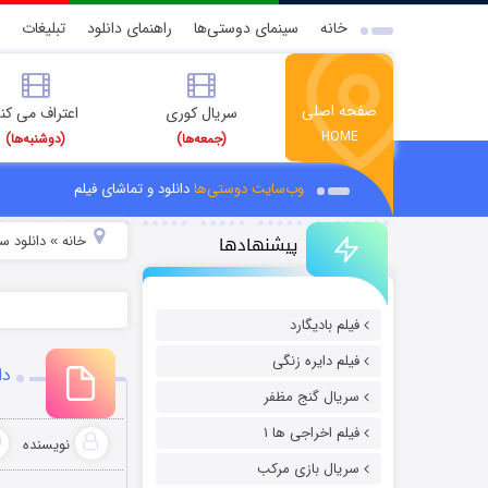
خانه
سینمای دوستی‌ها
راهنمای دانلود
تبلیغات
صفحه اصلی
سریال کوری
اعتراف می کن
HOME
(جمعه‌ها)
(دوشنبه‌ها)
وب‌سایت دوستی‌ها
دانلود و تماشای فیلم
پیشنهادها
خانه
دانلود س
»
فیلم بادیگارد
فیلم دایره زنگی
دان
سریال گنج مظفر
فیلم اخراجی ها ۱
نویسنده
سریال بازی مرکب