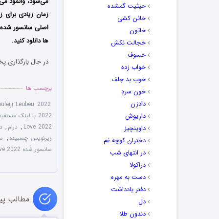
می‌شود، وانمود می
حیثیت گمشده
زمان زیادی برای زن
خائن کشی
اصلی سانسور شده ا
خاتون
ها دانلود کنید.
خجالت نکش
خسوف
در حال بارگذاری پخ
خواب زده
خوب بد جلف
برچسب ها
خون سرد
دادزن
euleiji Leobeu 2022
داریوش
2022 با لینک مستقیم
Love 2022
,
درام
,
دو
داوینچیز
زیرنویس چسبیده
,
سریال 2
دختران کوچه غم
سانسور شده Crazy Love 2022
در انتهای شب
دراکولا
دست به مهره
دفتر یادداشت
مطالب پی
دل
دندون طلا