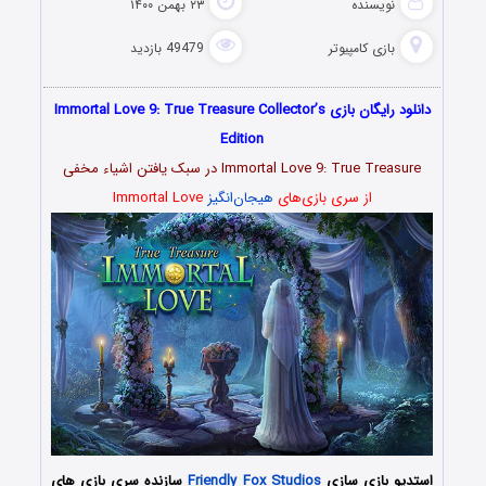
نویسنده
۲۳ بهمن ۱۴۰۰
بازی کامپیوتر
49479 بازدید
دانلود رایگان بازی Immortal Love 9: True Treasure Collector’s
Edition
Immortal Love 9: True Treasure در سبک یافتن اشیاء مخفی
از سری بازی‌های
هیجان‌انگیز
Immortal Love
استدیو بازی سازی
Friendly Fox Studios
سازنده سری بازی های