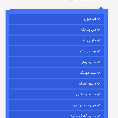
باب اسفنجی فصل ۱۷
آپ تیون
6 (زیرنویس)
قسمت
منتشر شد
پنل پیامک
ملودی 98
نواز موزیک
دانلود رمان
میفا موزیک
رویایی برای تو
دانلود آهنگ
15 (دوبله)
قسمت
منتشر شد
دانلود ریمکس
موزیک جدید پاپ
دانلود آهنگ جدید