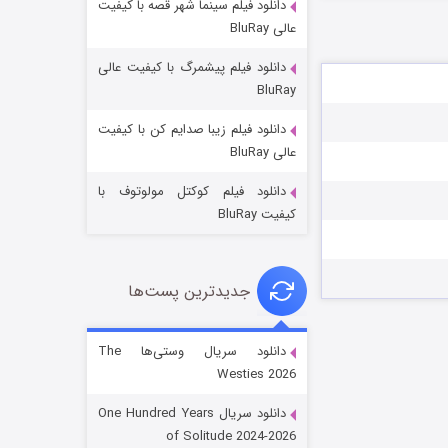
دانلود فیلم سینما شهر قصه با کیفیت
عالی BluRay
دانلود فیلم پیشمرگ با کیفیت عالی
BluRay
دانلود فیلم زیبا صدایم کن با کیفیت
جادوگری در مغولستان
عالی BluRay
۱۴ (زیرنویس)
قسمت
منتشر شد
دانلود فیلم کوکتل مولوتوف با
کیفیت BluRay
جدیدترین پست‌ها
دانلود سریال وستی‌ها The
Westies 2026
باب اسفنجی فصل ۱۷
دانلود سریال One Hundred Years
۶ (زیرنویس)
قسمت
منتشر شد
of Solitude 2024-2026