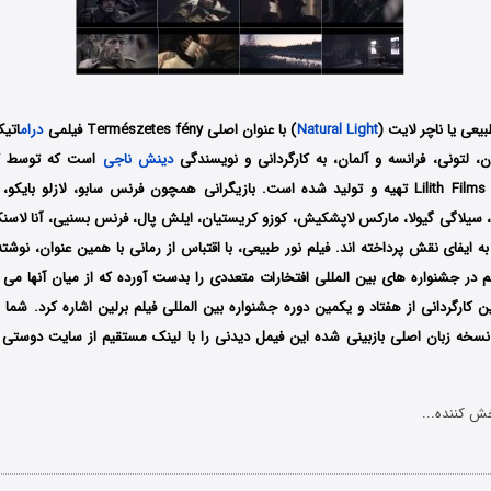
یعی یا ناچر لایت (
Natural Light
) با عنوان اصلی Természetes fény فیلمی
درام
 لتونی، فرانسه و آلمان، به کارگردانی و نویسندگی
دینش ناجی
Mistrus Media و Lilith Films تهیه و تولید شده است. بازیگرانی همچون فرنس سابو، لازلو با
و، سیلاگی گیولا، مارکس لاپشکیش، کوزو کریستیان، ایلش پال، فرنس بسنیی، آنا لاسنک
به ایفای نقش پرداخته ‌اند. فیلم نور طبیعی، با اقتباس از رمانی با همین عنوان، نوشته
 در جشنواره های بین المللی افتخارات متعددی را بدست آورده که از میان آنها می
 کارگردانی از هفتاد و یکمین دوره جشنواره بین المللی فیلم برلین اشاره کرد. شما 
خه زبان اصلی بازبینی شده این فیمل دیدنی را با لینک مستقیم از سایت دوستی ه
ش کننده...