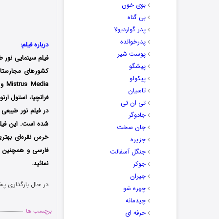
بوی خون
بی گناه
پدر گواردیولا
پدرخوانده
درباره فیلم:
پوست شیر
فیلم سینمایی نور طب
پیشگو
کشورهای مجارستان،
پیکولو
تاسیان
فرانچیا، استول ارن
تی ان تی
در فیلم نور طبیعی 
جادوگر
شده است. این فیلم
جان سخت
خرس نقره‌ای بهترین
جزیره
فارسی و همچنین نس
جنگل آسفالت
نمائید.
جوکر
جیران
در حال بارگذاری پخ
چهره شو
چیدمانه
برچسب ها
حرفه ای