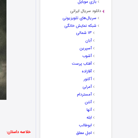
بازی موبایل
دانلود سریال ایرانی
سریال‌های تلویزیونی
شبکه نمایش خانگی
۱۳ شمالی
آبان
آسپرین
آشوب
آفتاب پرست
آقازاده
آکتور
آمرلی
آمستردام
آنتن
آنها
ابله
ابوطالب
خلاصه داستان:
اجل معلق