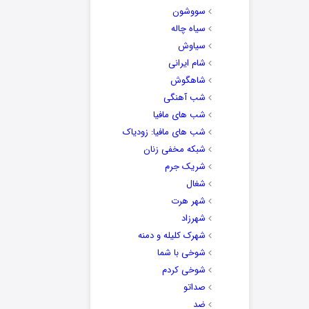
سووشون
سیاه چاله
سیاوش
شام ایرانی
شاهگوش
شب آهنگی
شب های مافیا
شب های مافیا: زودیاک
شبکه مخفی زنان
شریک جرم
شغال
شهر هرت
شهرزاد
شهرک کلیله و دمنه
شوخی با شما
شوخی کردم
صداتو
ضد