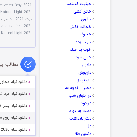
حیثیت گمشده
észetes fény 2021
خائن کشی
Natural Light 2021
خاتون
لایت 2021
,
درام
,
دوب
Light 2021 با زیرنویس چسبیده
خجالت نکش
Natural Light 2021
خسوف
خواب زده
خوب بد جلف
خون سرد
مطالب پی
دادزن
داریوش
داوینچیز
دانلود فیلم مجاورت با دو
دختران کوچه غم
دانلود فیلم مرد شمالی man 2022
در انتهای شب
دراکولا
دانلود فیلم پسر خاموش n 2024
دست به مهره
دانلود فیلم روح مهربان it 2020
دفتر یادداشت
دل
دانلود فیلم The Adventure of A.R.I.: My Robot Friend 2020
دندون طلا