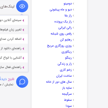
دومینو
لینک‌های 
دیو و ماه پیشونی
راز بقا
سینمای آنلاین دو
راز یک پرونده
رالی ایرانی
تغییر زبان فیلم‌ها
رقص روی شیشه
اضافه کردن صدای 
رهایم کن
روزی روزگاری مریخ
راهنمای دانلود ا
ریکاوری
رینگو
آشنایی با انواع ک
زار و زندگی
راهنمای فعال سازی کیفیت R
زخم کاری
ساخت ایران
هیچ
دیدگا
سال های دور از خانه
نمایش / م
سایه باز
سرگیجه
سقوط
سودا