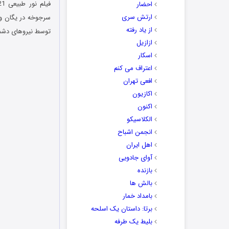
احضار
ارتش سری
سرجوخه در یگان وی
از یاد رفته
توسط نیروهای دشمن
ازازیل
اسکار
اعتراف می کنم
افعی تهران
اکازیون
اکنون
الکلاسیکو
انجمن اشباح
اهل ایران
آوای جادویی
بازنده
بالش ها
بامداد خمار
برتا: داستان یک اسلحه
بلیط یک‌‌ طرفه