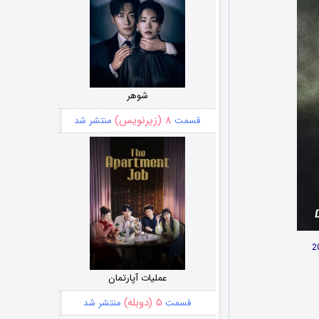
شوهر
۸ (زیرنویس)
قسمت
منتشر شد
عملیات آپارتمان
۵ (دوبله)
قسمت
منتشر شد