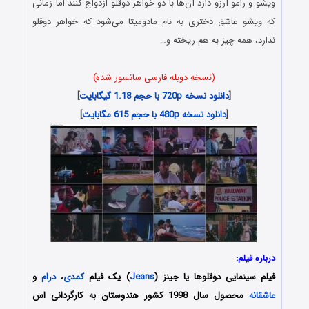
ویشو و رامو آرزو دارد آن‌ها با دو خواهر دوقلو ازدواج کنند اما زمانی
که ویشو عاشق دختری به نام مادومیتا می‌شود که خواهر دوقلو
ندارد، همه چیز به هم ریخته و…
(نسخه دوبله فارسی سانسور شده)
[
دانلود نسخه 720p با حجم 1.18 گیگابایت
]
[
دانلود نسخه 480p با حجم 615 مگابایت
]
درباره فیلم:
فیلم سینمایی دوقلوها یا جینز (
Jeans
) یک فیلم
کمدی
،
درام
و
عاشقانه
محصول سال 1998 کشور هندوستان به کارگردانی اس