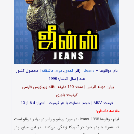
نام: دوقلوها –
Jeans
| ژانر:
کمدی
،
درام
،
عاشقانه
| محصول کشور
هند | سال انتشار: 1998
زبان: دوبله فارسی | مدت: 120 دقیقه | فاقد زیرنویس فارسی |
کیفیت: بلوری
فرمت: MKV | حجم: متفاوت با هر کیفیت | امتیاز: 6.4 از 10
خلاصه داستان:
فیلم دوقلوها Jeans 1998 در مورد ویشو و رامو دو برادر دوقلو است
که همراه با پدر خود در آمریکا زندگی می‌کنند. در این میان پدر