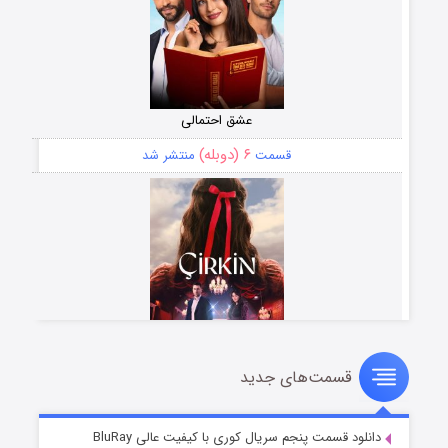
عشق احتمالی
۶ (دوبله)
قسمت
منتشر شد
قسمت‌های جدید
سریال زشت
۵ (زیرنویس)
قسمت
منتشر شد
دانلود قسمت پنجم سریال کوری با کیفیت عالی BluRay