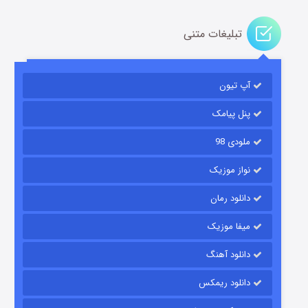
تبلیغات متنی
آپ تیون
مردگان متحرک: شهر مرده ۳
۲ (زیرنویس)
قسمت
منتشر شد
پنل پیامک
ملودی 98
نواز موزیک
دانلود رمان
میفا موزیک
دانلود آهنگ
شکست استوارت در نجات جهان
دانلود ریمکس
۷ (زیرنویس)
قسمت
منتشر شد