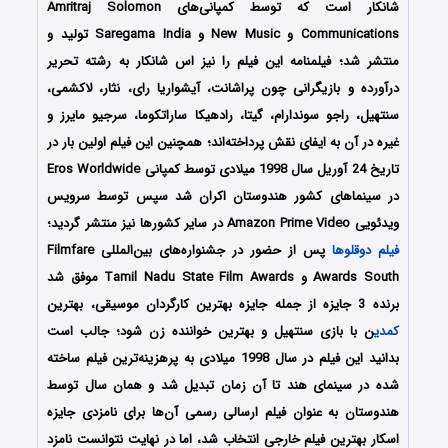
شانکار است که توسط کمپانی‌های Amritraj Solomon
Communications و New Music و Saregama India تولید و
منتشر شد؛ فیلمنامه این فیلم را نیز اس شانکار به رشته تحریر
درآورده و بازیگرانی چون پراشانت، آیشواریا رای، نثار، لاکشمی،
سنتهیل، راجو سوندارام، گیتا، رادهیکا ساراتکوما، سرجیو مایرز و
غیره در آن به ایفای نقش پرداخته‌اند؛ همچنین این فیلم اولین بار در
تاریخ 24 آوریل سال 1998 میلادی توسط کمپانی Eros Worldwide
در سینماهای کشور هندوستان اکران شد سپس توسط سرویس
ویدئویی Amazon Prime Video در سایر کشورها نیز منتشر گردید؛
فیلم دوقلوها
پس از حضور در جشنواره‌های بین‌المللی Filmfare
Awards South و Tamil Nadu State Film Awards موفق شد
برنده 3 جایزه از جمله جایزه بهترین کارگردان موسیقی، بهترین
کمدی
ن با بازی سنتهیل و بهترین خواننده زن شود؛ جالب است
بدانید این فیلم در سال 1998 میلادی به پرهزینه‌ترین فیلم ساخته
شده در سینمای هند تا آن زمان تبدیل شد و همان سال توسط
هندوستان به عنوان فیلم ارسالی رسمی آن‌ها برای نامزدی جایزه
اسکار بهترین فیلم خارجی انتخاب شد، اما در نهایت نتوانست نامزد