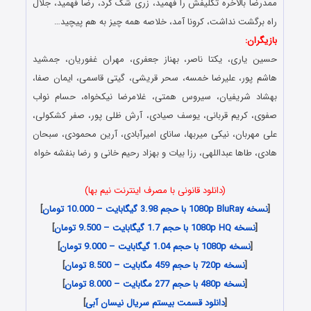
ممدرضا بالاخره تکلیفش را فهمید، زری شک کرد، رضا فهمید، جلال
راه برگشت نداشت، کرونا آمد، خلاصه همه چیز به هم پیچید…
بازیگران:
حسین یاری، یکتا ناصر، بهناز جعفری، مهران غفوریان، جمشید
هاشم پور، علیرضا خمسه، سحر قریشی، گیتی قاسمی، ایمان صفا،
بهشاد شریفیان، سیروس همتی، غلامرضا نیکخواه، حسام نواب
صفوی، کریم قربانی، یوسف صیادی، آرش ظلی پور، صفر کشکولی،
علی مهربان، نیکی میربها، سانای امیرآبادی، آرین محمودی، سبحان
هادی، طاها عبداللهی، رزا بیات و بهزاد رحیم خانی و رضا بنفشه خواه
(دانلود قانونی با مصرف اینترنت نیم بها)
[
نسخه 1080p BluRay با حجم 3.98 گیگابایت – 10.000 تومان
]
[
نسخه 1080p HQ با حجم 1.7 گیگابایت – 9.500 تومان
]
[
نسخه 1080p با حجم 1.04 گیگابایت – 9.000 تومان
]
[
نسخه 720p با حجم 459 مگابایت – 8.500 تومان
]
[
نسخه 480p با حجم 277 مگابایت – 8.000 تومان
]
[
دانلود قسمت بیستم سریال نیسان آبی
]