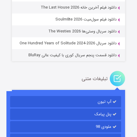
دانلود فیلم آخرین خانه The Last House 2026
عملیات آپارتمان
دانلود فیلم سول‌میت Soulm8te 2026
۲ (زیرنویس)
قسمت
منتشر شد
دانلود سریال وستی‌ها The Westies 2026
دانلود سریال One Hundred Years of Solitude 2024-2026
دانلود قسمت پنجم سریال کوری با کیفیت عالی BluRay
تبلیغات متنی
مردگان متحرک: شهر مرده ۳
آپ تیون
۲ (زیرنویس)
قسمت
منتشر شد
پنل پیامک
ملودی 98