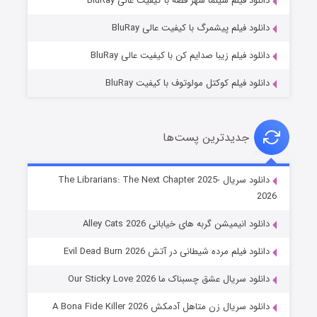
دانلود فیلم سینما شهر قصه با کیفیت عالی BluRay
۱۰ (زیرنویس)
قسمت
منتشر شد
دانلود فیلم پیشمرگ با کیفیت عالی BluRay
دانلود فیلم زیبا صدایم کن با کیفیت عالی BluRay
دانلود فیلم کوکتل مولوتوف با کیفیت BluRay
جدیدترین پست‌ها
شوهر
دانلود سریال The Librarians: The Next Chapter 2025-
2026
۸ (زیرنویس)
قسمت
منتشر شد
دانلود انیمیشن گربه های خیابانی Alley Cats 2026
دانلود فیلم مرده شیطانی در آتش Evil Dead Burn 2026
دانلود سریال عشق چسبناک ما Our Sticky Love 2026
دانلود سریال زن متاهل آدمکش A Bona Fide Killer 2026