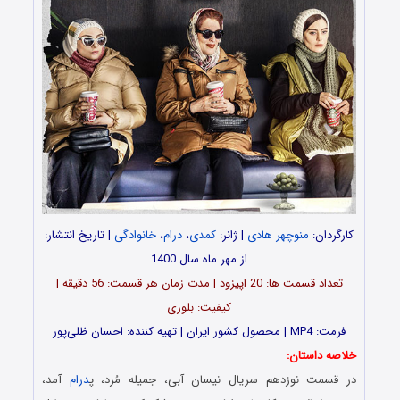
کارگردان:
منوچهر هادی
| ژانر:
کمدی
،
درام
،
خانوادگی
| تاریخ انتشار:
از مهر ماه سال 1400
تعداد قسمت ها: 20 اپیزود | مدت زمان هر قسمت: 56 دقیقه |
کیفیت: بلوری
فرمت: MP4 | محصول کشور ایران | تهیه کننده: احسان ظلی‌پور
خلاصه داستان:
در قسمت نوزدهم سریال نیسان آبی، جمیله مُرد، پ
درام
آمد،