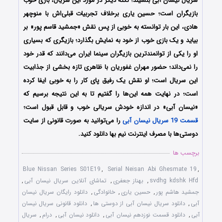
سریال نیسان آبی بنشیند؛ نکته دیگر در مورد این سریال، بازی خوب
بازیگران است؛ حسین یاری برخلاف تجربیات قبلی‌اش با منوچهر
هادی، این بار توانسته به خوبی از پس نقش «جمشید قاسم پور» بر
بیاید و یک بازی خوب از خود به نمایش بگذارد؛ بازیگری که بسیاری
او را یکی از توانمندترین بازیگران سینما ایران می‌دانند که قدر خود
را نمی‌داند؛ حضور مهران غفوریان با ظاهری تازه بخشی از جذابیت
این سریال است؛ او نقش یک رفیق پای کار را به خوبی ایفا کرده
است؛ در نهایت همه این‌ها را گفتیم تا به این نتیجه برسیم که
«نیسان آبی» در اندازه خودش سریالی خوب و قابل قبول است؛
قسمت 19 سریال نیسان آبی
را می‌توانید به صورت قانونی از سایت
دوستی‌ها با مصرف اینترنت نیم بها دانلود کنید.
برچسب ها
Blue Nissan Series S01E19
,
Serial Neisan Abi Ghesmate 19
,
svdhg kdshk Hfd
,
بهناز جعفری
,
تماشای آنلاین سریال نیسان آبی
,
جمشید هاشم پور
,
حسین یاری
,
خانوادگی
,
دانلود رایگان سریال نیسان
آبی
,
دانلود سریال نیسان آبی از دوستی ها
,
دانلود قانونی سریال نیسان
آبی
,
دانلود قسمت نوزدهم نیسان آبی
,
دانلود نیسان آبی
,
درام
,
سریال