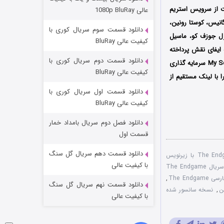
وستی ها
 و نیکولاس ووتون است که در سال 2022 فصل اول آن در قالب 6 قسمت از سرویس استریم
عالی 1080p BluRay
۱ (زیرنویس)
قسمت
منتشر شد
ا گانیس، کوستا رونین،
دانلود قسمت سوم سریال کوری با
ارل جوزف کو، ماسیل
کیفیت عالی BluRay
 ایفای نقش پرداخته
دانلود قسمت دوم سریال کوری با
اند. سه کمپانی Jake Coburn Productions و Nicholas Wootton Productions و My So-Called Company سرمایه گذاری
کیفیت عالی BluRay
 با لینک مستقیم از
دانلود قسمت اول سریال کوری با
کیفیت عالی BluRay
دانلود فصل دوم سریال بامداد خمار
تد لاسو فصل ۴
قسمت اول
۶ (زیرنویس)
قسمت
منتشر شد
دانلود قسمت دهم سریال گل سنگ
دانلود سریال The Endgame با زیرنویس
با کیفیت عالی
سریال The Endgame
The End
,
دانلود قسمت نهم سریال گل سنگ
ین
,
نسخه سانسور شده
با کیفیت عالی