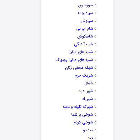
سووشون
سیاه چاله
سیاوش
شام ایرانی
شاهگوش
شب آهنگی
شب های مافیا
شب های مافیا: زودیاک
شبکه مخفی زنان
شریک جرم
شغال
شهر هرت
شهرزاد
شهرک کلیله و دمنه
شوخی با شما
شوخی کردم
صداتو
ضد