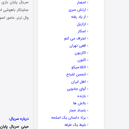
احضار
ارتش سری
جنایتکار باهوشی ا
از یاد رفته
وال ترنر، مامور اصولگرا که توسط FBI برکنار شده، برای خنثی
ازازیل
اسکار
اعتراف می کنم
افعی تهران
اکازیون
اکنون
الکلاسیکو
انجمن اشباح
اهل ایران
آوای جادویی
بازنده
بالش ها
بامداد خمار
برتا: داستان یک اسلحه
درباره سریال:
بلیط یک‌‌ طرفه
مینی سریال پایان