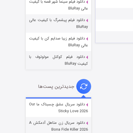
دانلود فیلم سینما شهر قصه با کیفیت
عالی BluRay
دانلود فیلم پیشمرگ با کیفیت عالی
BluRay
دانلود فیلم زیبا صدایم کن با کیفیت
عملیات آپارتمان
عالی BluRay
۲ (زیرنویس)
قسمت
منتشر شد
دانلود فیلم کوکتل مولوتوف با
کیفیت BluRay
جدیدترین پست‌ها
دانلود سریال عشق چسبناک ما Our
Sticky Love 2026
مردگان متحرک: شهر مرده ۳
دانلود سریال زن متاهل آدمکش A
۲ (زیرنویس)
قسمت
منتشر شد
Bona Fide Killer 2026