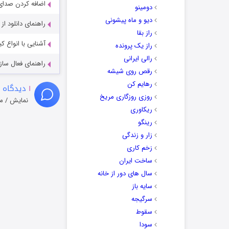
اضافه کردن صدای 
دومینو
دیو و ماه پیشونی
راهنمای دانلود ا
راز بقا
آشنایی با انواع ک
راز یک پرونده
رالی ایرانی
راهنمای فعال سازی کیفیت R
رقص روی شیشه
رهایم کن
۱
دیدگاه 
روزی روزگاری مریخ
نمایش / م
ریکاوری
رینگو
زار و زندگی
زخم کاری
ساخت ایران
سال های دور از خانه
سایه باز
سرگیجه
سقوط
سودا