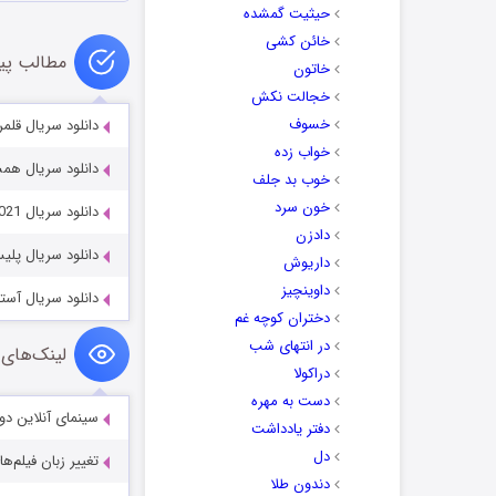
حیثیت گمشده
خائن کشی
مطالب پی
خاتون
خجالت نکش
خسوف
دانلود سریال قلمرو itory 2024
خواب زده
دانلود سریال همسر سابق 022
خوب بد جلف
خون سرد
دانلود سریال Hello, Jack! The Kindness Show 2021
دادزن
دانلود سریال پلیس بوستون 
داریوش
داوینچیز
دانلود سریال آستین n 2024
دختران کوچه غم
در انتهای شب
لینک‌های 
دراکولا
دست به مهره
سینمای آنلاین دو
دفتر یادداشت
دل
تغییر زبان فیلم‌ها
دندون طلا