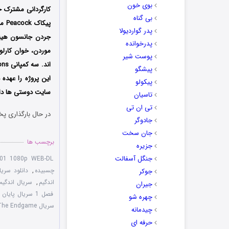
بوی خون
بی گناه
پیک
پدر گواردیولا
جردن جانسون هیندز
پدرخوانده
موردن، خوان کارلو
پوست شیر
پیشگو
این پروژه را عهده 
پیکولو
سایت دوستی ها دانل
تاسیان
تی ان تی
در حال بارگذاری پخ
جادوگر
جان سخت
برچسب ها
جزیره
جنگل آسفالت
01 1080p WEB-DL
چسبیده
,
دانلود سریال پایان
جوکر
اندگیم
,
سریال اندگیم 2022 با لینک مست
جیران
فصل 1 سریال پایان بازی The Endgame 2022
چهره شو
سریال The Endgame
چیدمانه
حرفه ای