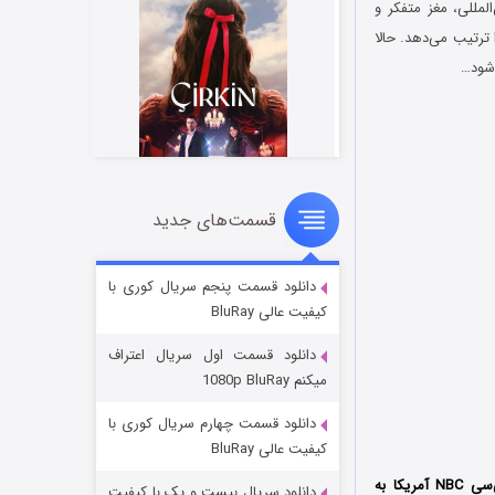
ال اسلحه بین‌المللی، مغز متفکر و
ترتیب می‌دهد. حالا
قسمت‌های جدید
سریال زشت
۵ (زیرنویس)
قسمت
منتشر شد
دانلود قسمت پنجم سریال کوری با
کیفیت عالی BluRay
دانلود قسمت اول سریال اعتراف
میکنم 1080p BluRay
دانلود قسمت چهارم سریال کوری با
کیفیت عالی BluRay
اتیک محصول شبکه ان‌بی‌سی NBC آمریکا به
دانلود سریال بیست و یک با کیفیت