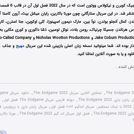
کارگردانی مشترک جیک کوبرن
اک Peacock منتشر شد. در این سریال ستارگانی چون مورنا باکارین، رایان میشل بیث، آرون کاست
، کمال اَنجلو بولدن، نوآ بین، مارک دیمون اسپینوزا، کلی اوکوین، جنا استرن، ک
س هرناندز، جسیکا چرنیاک، رومن بلات، نوئل لوسین، دَشا داکوری و کوری مکابی به
دار بوده اند. شما میتوانید نسخه زبان اصلی بازبینی شده این سریال
مهیج
و جذاب را
ود و یا به صورت آنلاین تماشا کنید.
ش کننده...
The Endgame S
,
تماشای آنلاین سریال The Endgame 2022
,
 بازی The Endgame 2022
,
دوبله فارسی سریال The Endgame فصل اول
,
قیم
,
سریال اندگیم ۲۰۲۲ فصل اول
,
سریال پایان بازی با زیرنویس فارسی game
,
فصل اول سریال اند گیم The Endgame 2022
,
مورنا باکار