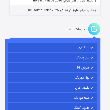
دانلود سریال قصر شرقی The East Palace 2026
دانلود فیلم سارق گوشه گیر The Isolate Thief 2026
تبلیغات متنی
آپ تیون
مردگان متحرک: شهر مرده ۳
۲ (زیرنویس)
قسمت
منتشر شد
پنل پیامک
ملودی 98
نواز موزیک
دانلود رمان
میفا موزیک
دانلود آهنگ