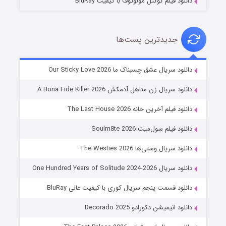
دانلود فیلم کوکتل مولوتوف با کیفیت BluRay
جدیدترین پست‌ها
شوهر
دانلود سریال عشق چسبناک ما Our Sticky Love 2026
۸ (زیرنویس)
قسمت
منتشر شد
دانلود سریال زن متاهل آدمکش A Bona Fide Killer 2026
دانلود فیلم آخرین خانه The Last House 2026
دانلود فیلم سول‌میت Soulm8te 2026
دانلود سریال وستی‌ها The Westies 2026
دانلود سریال One Hundred Years of Solitude 2024-2026
دانلود قسمت پنجم سریال کوری با کیفیت عالی BluRay
عملیات آپارتمان
دانلود انیمیشن دکورادو Decorado 2025
۲ (زیرنویس)
قسمت
منتشر شد