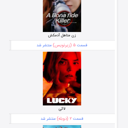
زن متاهل آدمکش
۵ (زیرنویس)
قسمت
منتشر شد
لاکی
۲ (دوبله)
قسمت
منتشر شد