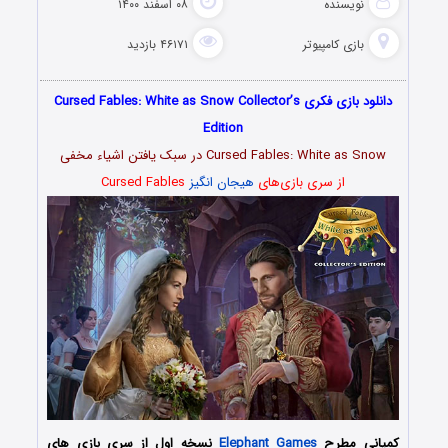
نویسنده
۰۸ اسفند ۱۴۰۰
بازی کامپیوتر
۴۶۱۷۱ بازدید
دانلود بازی فکری Cursed Fables: White as Snow Collector’s
Edition
Cursed Fables: White as Snow در سبک یافتن اشیاء مخفی
از سری بازی‌های
هیجان انگیز
Cursed Fables
کمپانی مطرح
Elephant Games
نسخه اول از سری بازی های