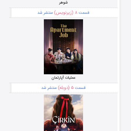
شوهر
۸ (زیرنویس)
قسمت
منتشر شد
عملیات آپارتمان
۵ (دوبله)
قسمت
منتشر شد