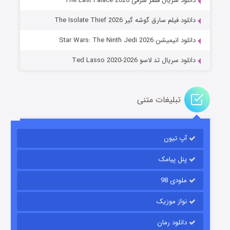
دانلود سریال قصر شرقی The East Palace 2026
جادوگری در مغولستان
دانلود فیلم سارق گوشه گیر The Isolate Thief 2026
۱۴ (زیرنویس)
قسمت
منتشر شد
دانلود انیمیشن Star Wars: The Ninth Jedi 2026
دانلود سریال تد لاسو Ted Lasso 2020-2026
تبلیغات متنی
آپ تیون
باب اسفنجی فصل ۱۷
۶ (زیرنویس)
قسمت
منتشر شد
پنل پیامک
ملودی 98
نواز موزیک
دانلود رمان