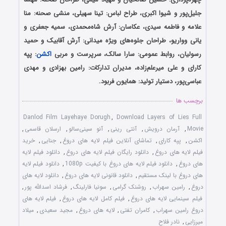
جلیل‌پور و شیوا اکبری، طراح لباس: تینا سهیلی، منشی صحنه: منا
علامه و فاطمه سیدی، عکاسان: آرش شاه‌محمدی، سمیه جعفری و
یانی وواریو، طراحان جلوه‌های ویژه میدانی: آرش آقابیک و حمید
رسولیان، روابط‌ عمومی: سارا سالک، سرپرست و مربی
اکشن
: پپه
کارای و علی میرعلم‌زاده، مدیران تدارکات: رامین بهزادی و مهدی
عباسی‌پور، دستیار تولید: همایون فربود.
برچسب ها
Danlod Film Layehaye Dorugh
,
Download Layers of Lies Full
Movie
,
آرمان درویش
,
آنتی رینی
,
آنو سینی‌سالو
,
ارسلان قاسمی
,
اکشن
,
پپه کارای
,
تماشای آنلاین فیلم لایه های دروغ
,
جنایی
,
خرید
فیلم لایه های دروغ
,
دانلود رایگان فیلم لایه های دروغ
,
دانلود فیلم لایه
های دروغ
,
دانلود فیلم لایه های دروغ با کیفیت 1080p
,
دانلود فیلم لایه
های دروغ با لینک مستقیم
,
دانلود قانونی لایه های دروغ
,
دانلود لایه های
دروغ
,
رامین سهراب
,
روشنک گرامی
,
سونیا فارلینگ
,
فرشاد اسدالله پور
,
فیلم سینمایی لایه های دروغ
,
فیلم کامل لایه های دروغ
,
فیلم لایه های
دروغ رامین سهراب
,
کامران تفتی
,
لایه های دروغ
,
مجید سعیدی
,
میلاد
میرزایی
,
نادر فلاح