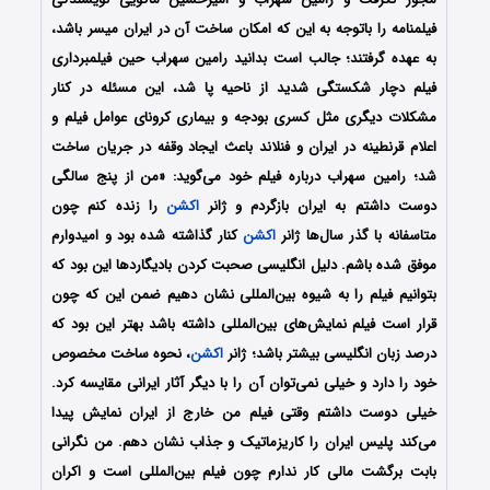
فیلمنامه را باتوجه‌ به این که امکان ساخت آن در ایران میسر باشد،
به عهده گرفتند؛ جالب است بدانید رامین سهراب حین فیلمبرداری
فیلم دچار شکستگی شدید از ناحیه پا شد، این مسئله در کنار
مشکلات دیگری مثل کسری بودجه و بیماری کرونای عوامل فیلم و
اعلام قرنطینه در ایران و فنلاند باعث ایجاد وقفه در جریان ساخت
شد؛ رامین سهراب درباره فیلم خود می‌گوید: «من از پنج سالگی
دوست داشتم به ایران بازگردم و ژانر
اکشن
را زنده کنم چون
متاسفانه با گذر سال‌ها ژانر
اکشن
کنار گذاشته شده بود و امیدوارم
موفق شده باشم. دلیل انگلیسی صحبت کردن بادیگاردها این بود که
بتوانیم فیلم را به شیوه بین‌المللی نشان دهیم ضمن این که چون
قرار است فیلم نمایش‌های بین‌المللی داشته باشد بهتر این بود که
درصد زبان انگلیسی بیشتر باشد؛ ژانر
اکشن
، نحوه ساخت مخصوص
خود را دارد و خیلی نمی‌توان آن را با دیگر آثار ایرانی مقایسه کرد.
خیلی دوست داشتم وقتی فیلم من خارج از ایران نمایش پیدا
می‌کند پلیس ایران را کاریزماتیک و جذاب نشان دهم. من نگرانی
بابت برگشت مالی کار ندارم چون فیلم بین‌المللی است و اکران