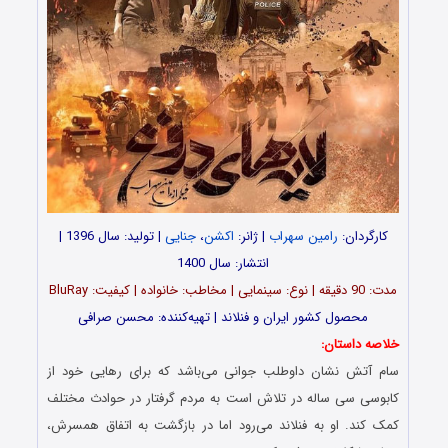
کارگردان:
رامین سهراب
| ژانر:
اکشن
،
جنایی
| تولید: سال 1396 |
انتشار: سال 1400
مدت‌‌: 90 دقیقه | نوع: سینمایی | مخاطب: خانواده | کیفیت: BluRay
محصول کشور ایران و فنلاند | تهیه‎‌کننده: محسن صرافی
خلاصه داستان:
سام آتش نشان داوطلب جوانی می‌باشد که برای رهایی خود از
کابوسی سی ساله در تلاش است به مردم گرفتار در حوادث مختلف
کمک کند. او به فنلاند می‌رود اما در بازگشت به اتفاق همسرش،