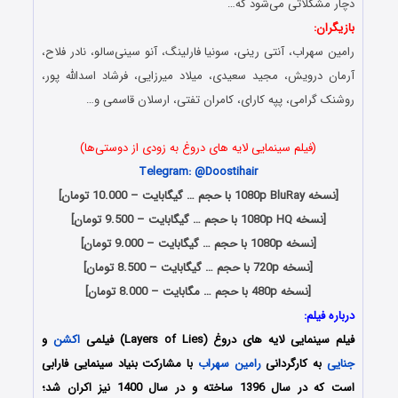
دچار مشکلاتی می‌شود که…
بازیگران:
رامین سهراب، آنتی رینی، سونیا فارلینگ، آنو سینی‌سالو، نادر فلاح،
آرمان درویش، مجید سعیدی، میلاد میرزایی، فرشاد اسدالله پور،
روشنک گرامی، پپه کارای، کامران تفتی، ارسلان قاسمی و…
(فیلم سینمایی لایه های دروغ به زودی از دوستی‌ها)
Telegram: @Doostihair
[نسخه 1080p BluRay با حجم … گیگابایت – 10.000 تومان]
[نسخه 1080p HQ با حجم … گیگابایت – 9.500 تومان]
[نسخه 1080p با حجم … گیگابایت – 9.000 تومان]
[نسخه 720p با حجم … گیگابایت – 8.500 تومان]
[نسخه 480p با حجم … مگابایت – 8.000 تومان]
درباره فیلم:
فیلم سینمایی لایه های دروغ (Layers of Lies) فیلمی
اکشن
و
جنایی
به کارگردانی
رامین سهراب
با مشارکت بنیاد سینمایی فارابی
است که در سال 1396 ساخته و در سال 1400 نیز اکران شد؛