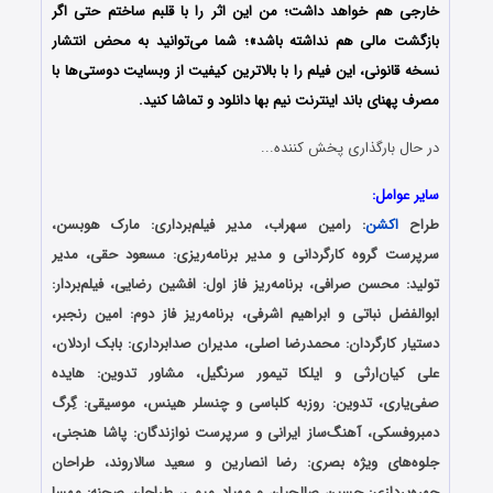
خارجی هم خواهد داشت؛ من این اثر را با قلبم ساختم حتی اگر
بازگشت مالی هم نداشته باشد»؛ شما می‌توانید به محض انتشار
نسخه قانونی، این فیلم را با بالاترین کیفیت از وبسایت دوستی‌ها با
مصرف پهنای باند اینترنت نیم بها دانلود و تماشا کنید.
در حال بارگذاری پخش کننده...
سایر عوامل:
طراح
اکشن
: رامین سهراب، مدیر فیلم‌برداری: مارک هوبسن،
سرپرست گروه کارگردانی و مدیر برنامه‌ریزی: مسعود حقی، مدیر
تولید: محسن صرافی، برنامه‌ریز فاز اول: افشین رضایی، فیلم‌بردار:
ابوالفضل نباتی و ابراهیم اشرفی، برنامه‌ریز فاز دوم: امین رنجبر،
دستیار کارگردان: محمدرضا اصلی، مدیران صدابرداری: بابک اردلان،
علی کیان‌ارثی و ایلکا تیمور سرنگیل، مشاور تدوین: هایده
صفی‌یاری، تدوین: روزبه کلباسی و چنسلر هینس، موسیقی: گِرگ
دمبروفسکی، آهنگ‌ساز ایرانی و سرپرست نوازندگان: پاشا هنجنی،
جلوه‌های ویژه بصری: رضا انصارین و سعید سالاروند، طراحان
چهره‌پردازی: حسین صالحیان و مهیاد میمی، طراحان صحنه: مهسا