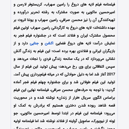
فیلمنامه فیلم لایه های دروغ را رامین سهراب، کریستوفر لارسن و
امیرحسین ماکویی به صورت مشترک به رشته تحریر درآورده و
تهیه‌کنندگی آن را نیز محسن صرافی، رامین سهراب و
یوننا انروت
بر
عهده داشته‌‌‌اند؛ لایه های دروغ به کارگردانی رامین سهراب اولین فیلم
محصول مشترک ایران و فنلاند است که در جشنواره فیلم فجر به
نمایش درآمد؛ لایه های دروغ فضایی
اکشن
و
جنایی
دارد و از
بازیگران ایرانی و فنلاندی بهره برده است؛ این فیلم به زندگی آتش
نشانی می‌پردازد که در یک سانحه زندگی فردی را نجات می‌دهد و
سپس اتفاقاتی برای وی رخ می‌دهد؛ پیش‌ تولید این فیلم از سال
2017 آغاز شد اما به دلیل حوادثی که در میانه فیلم‌برداری پیش آمد،
تولید این فیلم طولانی شد و برای جشنواره چهلم فیلم فجر آماده
گردید؛ با توجه به حرف‌های محسن صرافی، فیلمنامه نهایی این فیلم
براساس الگوی سریال «فرار از زندان» نوشته شده و در محوریت
قصه شاهد ربوده شدن دختری هستیم که برادرش به کمک او
می‌رود؛ فیلمنامه این فیلم در ابتدا توسط امیرحسین ماکویی، جو
لِونه از نیویورک، ساموِیل آواینه از فنلاند نوشته شد اما فیلمنامه اولیه
مجوز نگرفت و رامین سهراب و امیرحسین ماکویی نویسندگی