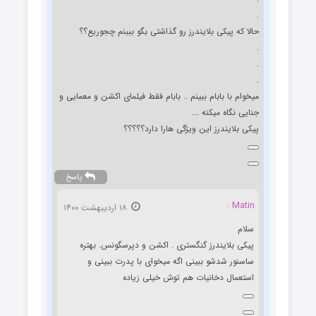
.
‌حالا که پیکی بلایندرز رو گذاشتی بگو بببنم چجوریع؟؟
.
.
.
میخوام با بابام ببینم .. بابام فقط فیلمای اکشن و معمایی و
جنایی نگاه میکنه ….
پیکی بلایندرز این ویژگی هارا دارد؟؟؟؟؟
پاسخ
Matin :
۱۸ اردیبهشت ۱۴۰۰
سلام
پیکی بلایندرز گنگستری . اکشن و دپرسگونس. بهتره
ساسنور شدشو ببینی اگه میخوای با پدرت ببینی و
استعمال دخانیات هم توش خیلی زیاده