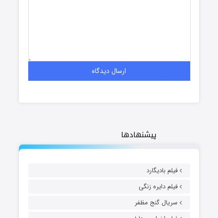
پیشنهادها
فیلم بادیگارد
فیلم دایره زنگی
سریال گنج مظفر