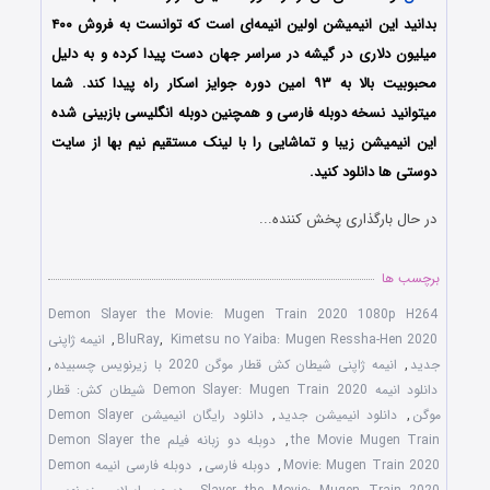
بدانید این انیمیشن اولین انیمه‌ای است که توانست به فروش ۴۰۰
میلیون دلاری در گیشه در سراسر جهان دست پیدا کرده و به دلیل
محبوبیت بالا به ۹۳ امین دوره جوایز اسکار راه پیدا کند. شما
میتوانید نسخه دوبله فارسی و همچنین دوبله انگلیسی بازبینی شده
این انیمیشن زیبا و تماشایی را با لینک مستقیم نیم بها از سایت
دوستی ها دانلود کنید.
در حال بارگذاری پخش کننده...
برچسب ها
Demon Slayer the Movie: Mugen Train 2020 1080p H264
Kimetsu no Yaiba: Mugen Ressha-Hen 2020
,
BluRay
,
انیمه ژاپنی
جدید
,
انیمه ژاپنی شیطان کش قطار موگن 2020 با زیرنویس چسبیده
,
دانلود انیمه Demon Slayer: Mugen Train 2020 شیطان کش: قطار
موگن
,
دانلود انیمیشن جدید
,
دانلود رایگان انیمیشن Demon Slayer
the Movie Mugen Train
,
دوبله دو زبانه فیلم Demon Slayer the
Movie: Mugen Train 2020
,
دوبله فارسی
,
دوبله فارسی انیمه Demon