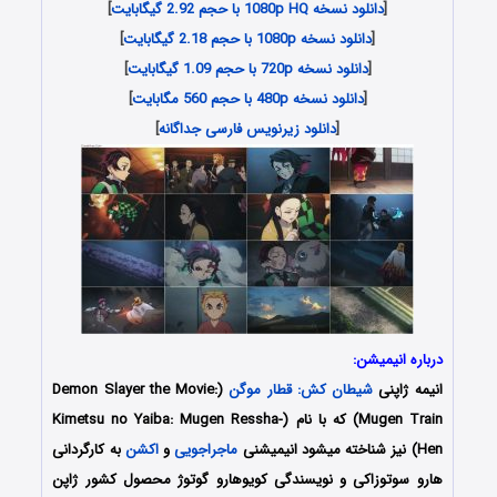
[
دانلود نسخه 1080p HQ با حجم 2.92 گیگابایت
]
[
دانلود نسخه 1080p با حجم 2.18 گیگابایت
]
[
دانلود نسخه 720p با حجم 1.09 گیگابایت
]
[
دانلود نسخه 480p با حجم 560 مگابایت
]
[
دانلود زیرنویس فارسی جداگانه
]
درباره انیمیشن:
انیمه ژاپنی
شیطان کش: قطار موگن
(Demon Slayer the Movie:
Mugen Train) که با نام (Kimetsu no Yaiba: Mugen Ressha-
Hen) نیز شناخته میشود انیمیشنی
ماجراجویی
و
اکشن
به کارگردانی
هارو سوتوزاکی و نویسندگی کویوهارو گوتوژ محصول کشور ژاپن