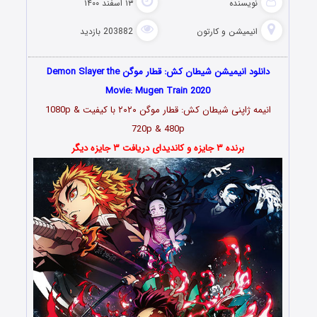
نویسنده
۱۳ اسفند ۱۴۰۰
انیمیشن و کارتون
203882 بازدید
دانلود انیمیشن شیطان کش: قطار موگن Demon Slayer the
Movie: Mugen Train 2020
انیمه ژاپنی شیطان کش: قطار موگن ۲۰۲۰ با کیفیت 1080p &
720p & 480p
برنده ۳ جایزه و کاندیدای دریافت ۳ جایزه دیگر