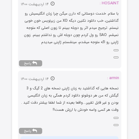
HOSAINT :
۱۴ اردیبهشت ۱۴۰۰
با سلام. خدمت دوستانی که دارن میگن چرا زبان انگلیسیش رو
گذاشتین، خب دانلود نکنین دیگه XD من زیرنویس خون خوبی
نیستم. ترجیح میدم اثر رو دوبله ببینم تا زبون اصلی که متوجه
نمیشم. SAO رو ول کردم چون دوبله اش رو نداشتم ببینم. زبون
ژاپنی رو اگه متوجه میشدم، مینشستم ژاپنی میدیدم
پاسخ
armin :
۱۴ اردیبهشت ۱۴۰۰
نسخه هایی که گذاشتید به زبان ژاپنی نسخه های 2 گیگ و 3
گیگش که من هر دوشونو دانلود کردم همگی به زبان انگلیسی
بودن و غیر قابل تقییر….واقعا بعیده از شما لطفا بیشتر دقت کنید .
وقت هر کسی واسه خودش با ارزش هست!!
پاسخ