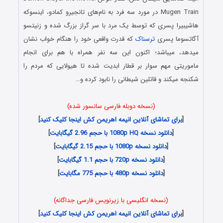
Mugen Train در مورد سه فرد به نام‌های تانجیرو کمادو، اینسوکه
هاشیبیرا پسری که توسط یک مرد با سر گراز بزرگ شده و زنیتسو
آگاتسوما پسری
ترسناک
که قدرت واقعی خود را هنگام خواب نشان
میدهد، میباشد؛ اکنون این سه نفر همراه با هم برای انجام
ماموریتی مهم سوار بر قطار ابدیت شده تا هیولایی که مردم را
شکنجه میکند و قاتلین شیطانی را نابود کرده و…
(نسخه دوبله فارسی سانسور شده)
[
برای تماشای آنلاین انیمه اهریمن کش اینجا کلیک کنید
]
[
دانلود نسخه 1080p HQ با حجم 2.96 گیگابایت
]
[
دانلود نسخه 1080p با حجم 2.15 گیگابایت
]
[
دانلود نسخه 720p با حجم 1.1 گیگابایت
]
[
دانلود نسخه 480p با حجم 775 مگابایت
]
(نسخه انگلیسی با زیرنویس فارسی جداگانه)
[
برای تماشای آنلاین انیمه اهریمن کش اینجا کلیک کنید
]