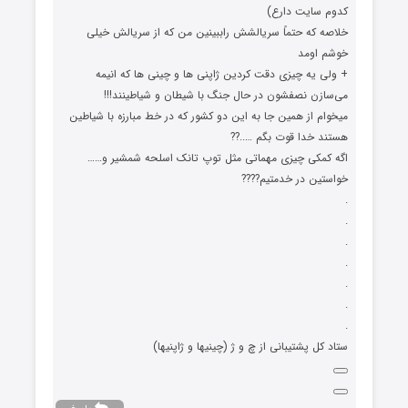
کدوم سایت دارع)
خلاصه که حتماً سریالشش راببینین من که از سریالش خیلی
خوشم اومد
+ ولی یه چیزی دقت کردین ژاپنی ها و چینی ها که انیمه
می‌سازن نصفشون در حال جنگ با شیطان و شیاطینند!!!
میخوام از همین جا به این دو کشور که در خط مبارزه با شیاطین
هستند خدا قوت بگم …..??
اگه کمکی چیزی مهماتی مثل توپ تانک اسلحه شمشیر و……
خواستین در خدمتیم????
.
.
.
.
.
.
.
ستاد کل پشتیبانی از چ و ژ (چینیها و ژاپنیها)