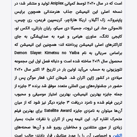
است که در سال ۲۰۲۰ توسط کمپانی Aniplex تولید و منتشر شد؛ در
نسخه اصلی این انیمیشن جذاب هنرمندانی همچون برایس
پاپنبروک، زک آگیلار، اریکا هارلاچر، کریسپین فریمن، ری چیس،
ناتسوکی حنا، ابی تروت، جسیکا دی سیکو، رایان بارتلی، الکس لو،
کایجی تانگ، ساوری هیامی و غیره به صداپیشگی به جای
کاراکترهای اصلی انیمیشن پرداخته اند؛ همچنین این انیمیشن که
براساس سریالی به نام Demon Slayer: Kimetsu no Yaiba
محصول سال ۲۰۱۹ ساخته شده است و دنباله فصل اول این مجموعه
تلویزیونی به حساب می‌آید اولین بار در تاریخ ۱۶ اکتبر سال ۲۰۲۰
میلادی در کشور ژاپن اکران شد. شیطان کش: قطار موگن پس از
حضور در جشنواره‌های بین المللی متعدد موفق شد برنده ۳ جایزه از
جمله جایزه بهترین انیمیشن، بهترین امتیاز موسیقی و محبوب
ترین فیلم شده و نامزد دریافت ۳ جایزه دیگر نیز شود که از میان
آن‌ها میتوان به نامزدی جایزه
Satellite Award
برای بهترین فیلم
متحرک اشاره کرد. این انیمه پس از اکران با نظرات مثبت بسیار
زیادی از سوی منتقدین و مخاطبان روبرو شد و آن‌ها صحنه‌های
اکشن
و احساسی آن را را مورد ستایش قرار دادند؛ جالب است