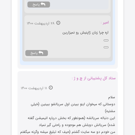
پاسخ
امیر :
۲۸ اردیبهشت ۱۴۰۰
اره چرا زبان ژاپنیش رو نمیزارین
پاسخ
ستاد کل پشتیبانی از چ و ژ :
۱۱ اردیبهشت ۱۴۰۰
سلام
دوستانی که میخوان اینو ببینن اول سریالشو ببینین (خیلی
مشتیه)
این دنباله سریالشه (همونطور که بخش درباره انیمیشن گفته
شده) سریالش دوبلش هم موجوده و راحتی گیر نمیاد
من خودم دو سه سایت گشتم (حیف که تبلیغ میشه وگرنه میگفتم