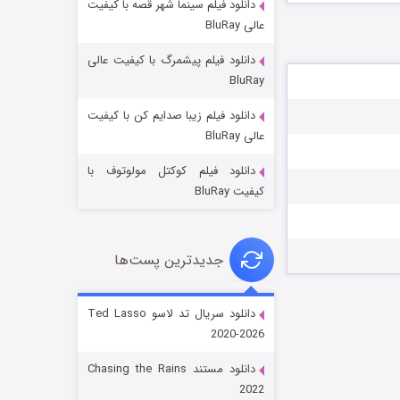
دانلود فیلم سینما شهر قصه با کیفیت
عالی BluRay
دانلود فیلم پیشمرگ با کیفیت عالی
BluRay
دانلود فیلم زیبا صدایم کن با کیفیت
جادوگری در مغولستان
عالی BluRay
۱۴ (زیرنویس)
قسمت
منتشر شد
دانلود فیلم کوکتل مولوتوف با
کیفیت BluRay
جدیدترین پست‌ها
دانلود سریال تد لاسو Ted Lasso
2020-2026
باب اسفنجی فصل ۱۷
دانلود مستند Chasing the Rains
۶ (زیرنویس)
قسمت
منتشر شد
2022