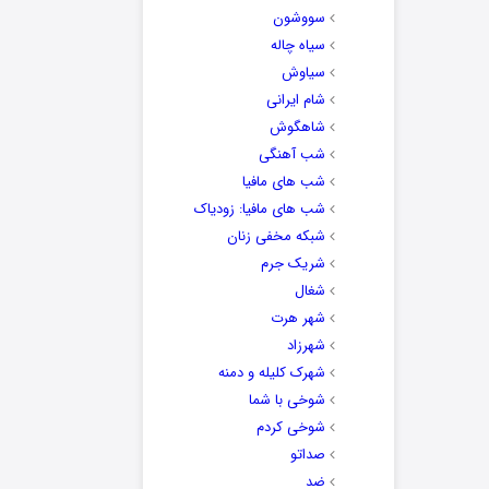
سووشون
سیاه چاله
سیاوش
شام ایرانی
شاهگوش
شب آهنگی
شب های مافیا
شب های مافیا: زودیاک
شبکه مخفی زنان
شریک جرم
شغال
شهر هرت
شهرزاد
شهرک کلیله و دمنه
شوخی با شما
شوخی کردم
صداتو
ضد