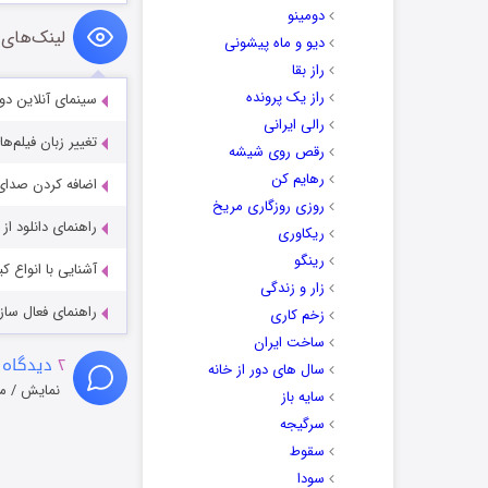
دومینو
لینک‌های 
دیو و ماه پیشونی
راز بقا
راز یک پرونده
سینمای آنلاین دو
رالی ایرانی
تغییر زبان فیلم‌ها
رقص روی شیشه
رهایم کن
اضافه کردن صدای 
روزی روزگاری مریخ
راهنمای دانلود ا
ریکاوری
رینگو
آشنایی با انواع ک
زار و زندگی
راهنمای فعال سازی کیفیت R
زخم کاری
ساخت ایران
۲
دیدگاه 
سال های دور از خانه
نمایش / م
سایه باز
سرگیجه
سقوط
سودا