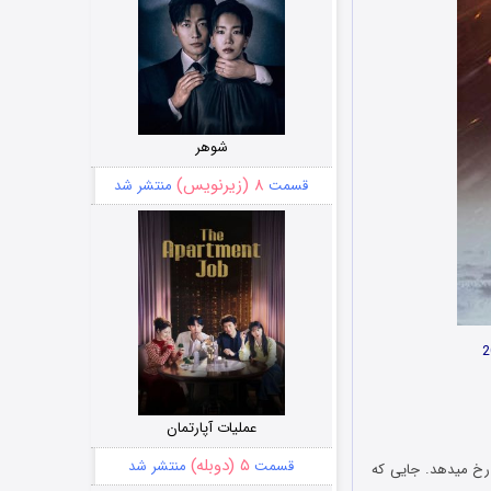
شوهر
۸ (زیرنویس)
قسمت
منتشر شد
عملیات آپارتمان
۵ (دوبله)
قسمت
منتشر شد
 در دسامبر 1941 و در جبهه شمال غربی رخ میدهد. جایی که