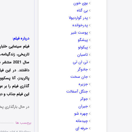
بوی خون
بی گناه
پدر گواردیولا
پدرخوانده
پوست شیر
درباره فیلم:
پیشگو
فیلم سینمایی خلبان؛ نبردی برای بقاء (vival
پیکولو
تاریخی، زندگینامه،
تاسیان
تی ان تی
سال 2021
جادوگر
داشتند. در این فیل
جان سخت
جزیره
گذاری فیلم را بر 
جنگل آسفالت
این فیلم جذاب و دی
جوکر
جیران
در حال بارگذاری پخ
چهره شو
چیدمانه
برچسب ها
حرفه ای