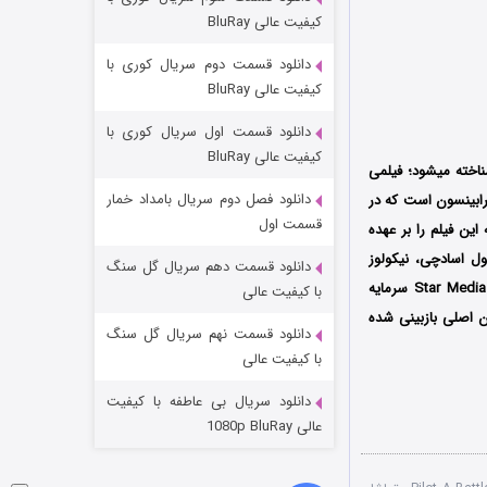
مردگان متحرک: شهر مرده ۳
کیفیت عالی BluRay
۲ (زیرنویس)
قسمت
منتشر شد
دانلود قسمت دوم سریال کوری با
کیفیت عالی BluRay
دانلود قسمت اول سریال کوری با
کیفیت عالی BluRay
اخته میشود؛ فیلمی
دانلود فصل دوم سریال بامداد خمار
ابینسون است که در
قسمت اول
این فیلم را بر عهده
ول اسادچی، نیکولوز
دانلود قسمت دهم سریال گل سنگ
شکست استوارت در نجات جهان
پاکریدز، آنا پسکووا، اشتفان وولک و آلبِرچت زندر به ایفای نقش پرداخته اند. دو کمپانی Interfest و Star Media سرمایه
با کیفیت عالی
ن اصلی بازبینی شده
۷ (زیرنویس)
قسمت
منتشر شد
دانلود قسمت نهم سریال گل سنگ
با کیفیت عالی
دانلود سریال بی عاطفه با کیفیت
عالی 1080p BluRay