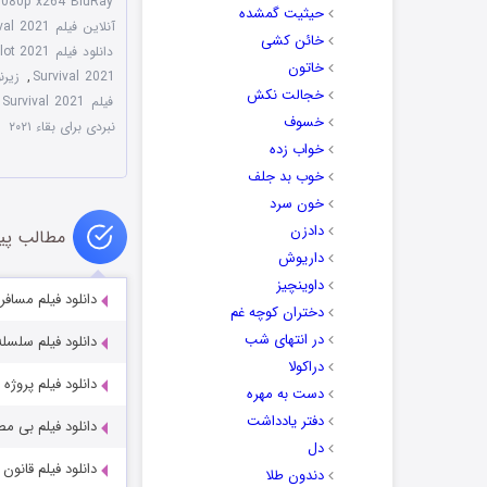
 1080p x264 BluRay
حیثیت گمشده
آنلاین فیلم The Pilot A Battle for Survival 2021
خائن کشی
دانلود فیلم The Pilot 2021
خاتون
Survival 2021
,
زیرنویس 
خجالت نکش
فیلم The Pilot. A Battle for Survival 2021 با زیرنویس چسبیده
خسوف
نبردی برای بقاء ۲۰۲۱
خواب زده
خوب بد جلف
خون سرد
دادزن
مطالب پی
داریوش
داوینچیز
دانلود فیلم مسافر he Passenger 2023
دختران کوچه غم
در انتهای شب
دانلود فیلم سلسله جید با
دراکولا
دانلود فیلم پروژه سکوت nce 2023
دست به مهره
دفتر یادداشت
دانلود فیلم بی مصرف ها ۳ s 3 2014
دل
دانلود فیلم قانون شکنان s 2025
دندون طلا