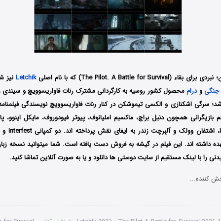
The Pilot. A Battle for Sur) که با نام اصلی
Letchik
نیز شن
جنگی
و
درام
محصول کشور روسیه به کارگردانی مشترک رنات فاواریسوویچ و سیندی ر
 منتشر شد؛ سرگی اشکنازی و الکسی تیموشکن در کنار رنات فاواریسوویچ نویسندگی فیلمنامه 
م بازیگرانی همچون دنیل براچ، ماکسیم املیانوف، پیوتر فیودوروف، مایکل اینوو، پا
عهده داشته اند. این فیلم در گیشه به فروش دست یافته است. شما میتوانید نسخه زبا
دنی را با لینک مستقیم از سایت دوستی ها دانلود و یا به صورت آنلاین تماشا کنید.
ش کننده...