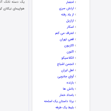
یک دسته تانک آل
احضار
ارتش سری
هواپیمای نیکلای کو
از یاد رفته
ازازیل
اسکار
اعتراف می کنم
افعی تهران
اکازیون
اکنون
الکلاسیکو
انجمن اشباح
اهل ایران
آوای جادویی
بازنده
بالش ها
بامداد خمار
برتا: داستان یک اسلحه
بلیط یک‌‌ طرفه