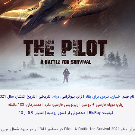
نام فیلم:
خلبان. نبردی برای بقاء
| ژانر: بیوگرافی،
درام
، تاریخی | تاریخ انتشار: سال 2021
زبان: دوبله فارسی + روسی | زیرنویس فارسی: دارد | مدت‌زمان: 103 دقیقه
کیفیت: BluRay | محصولی از کشور روسیه | امتیاز: 5.9 از 10
فیلم خلبان. نبردی برای بقاء Pilot. A Battle for Survival 2021