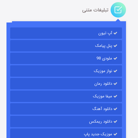
تبلیغات متنی
باب اسفنجی فصل ۱۷
آپ تیون
6 (زیرنویس)
قسمت
منتشر شد
پنل پیامک
ملودی 98
نواز موزیک
دانلود رمان
میفا موزیک
رویایی برای تو
دانلود آهنگ
15 (دوبله)
قسمت
منتشر شد
دانلود ریمکس
موزیک جدید پاپ