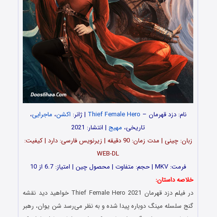
نام: دزد قهرمان –
Thief Female Hero
| ژانر:
اکشن
،
ماجرایی
،
تاریخی،
مهیج
| انتشار: 2021
زبان: چینی | مدت‌‌ زمان: 90 دقیقه | زیرنویس فارسی: دارد | کیفیت:
WEB-DL
فرمت: MKV | حجم: متفاوت | محصول چین | امتیاز: 6.7 از 10
خلاصه داستان:
در فیلم دزد قهرمان Thief Female Hero 2021 خواهید دید نقشه
گنج سلسله مینگ دوباره پیدا شده و به نظر می‌رسد شن یوان، رهبر