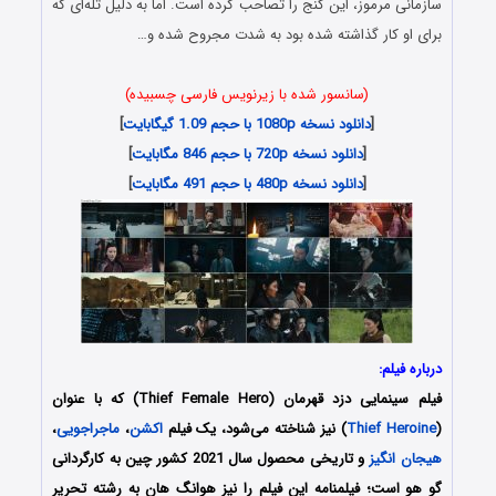
سازمانی مرموز، این گنج را تصاحب کرده است. اما به دلیل تله‌ای که
برای او کار گذاشته شده بود به شدت مجروح شده و…
(سانسور شده با زیرنویس فارسی چسبیده)
[
دانلود نسخه 1080p با حجم 1.09 گیگابایت
]
[
دانلود نسخه 720p با حجم 846 مگابایت
]
[
دانلود نسخه 480p با حجم 491 مگابایت
]
درباره فیلم:
فیلم سینمایی دزد قهرمان (Thief Female Hero) که با عنوان
(
Thief Heroine
) نیز شناخته می‌شود، یک فیلم
اکشن
،
ماجراجویی
،
هیجان انگیز
و تاریخی محصول سال 2021 کشور چین به کارگردانی
گو هو است؛ فیلمنامه این فیلم را نیز هوانگ هان به رشته تحریر