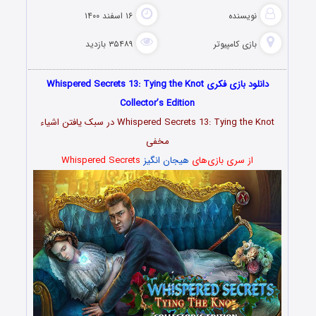
نویسنده
۱۶ اسفند ۱۴۰۰
بازی کامپیوتر
۳۵۴۸۹ بازدید
دانلود بازی فکری Whispered Secrets 13: Tying the Knot
Collector’s Edition
Whispered Secrets 13: Tying the Knot در سبک یافتن اشیاء
مخفی
از سری بازی‌های
هیجان انگیز
Whispered Secrets