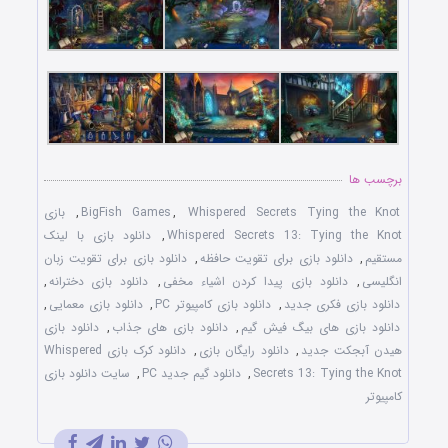
برچسب ها
Whispered Secrets Tying the Knot
,
BigFish Games
,
بازی
Whispered Secrets 13: Tying the Knot
,
دانلود بازی با لينک
مستقيم
,
دانلود بازی برای تقويت حافظه
,
دانلود بازی برای تقويت زبان
انگليسی
,
دانلود بازی پيدا کردن اشياء مخفی
,
دانلود بازی دخترانه
,
دانلود بازی فکری جديد
,
دانلود بازی کامپيوتر PC
,
دانلود بازی معمايی
,
دانلود بازی های بيگ فيش گيم
,
دانلود بازی های جذاب
,
دانلود بازی
هيدن آبجکت جديد
,
دانلود رايگان بازی
,
دانلود کرک بازی Whispered
Secrets 13: Tying the Knot
,
دانلود گيم جديد PC
,
سايت دانلود بازی
کامپيوتر