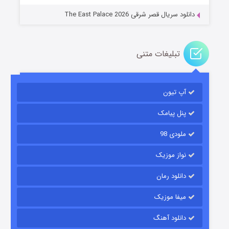
دانلود سریال قصر شرقی The East Palace 2026
تبلیغات متنی
آپ تیون
مردگان متحرک: شهر مرده ۳
۲ (زیرنویس)
قسمت
منتشر شد
پنل پیامک
ملودی 98
نواز موزیک
دانلود رمان
میفا موزیک
دانلود آهنگ
شکست استوارت در نجات جهان