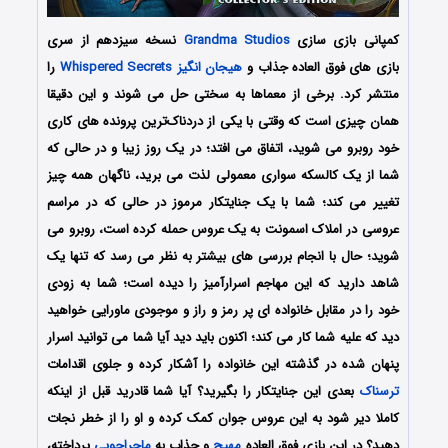
کمپانی بازی سازی
Grandma Studios
نسخه سیزدهم از سری
بازی های فوق العاده جذاب و
هیجان انگیز
Whispered Secrets
را
منتشر کرد. برخی از معماها به سختی حل می شوند و این دقیقا
همان چیزی است که وقتی با یکی از دردناک‌ترین پرونده های کاری
خود روبرو می شوید، اتفاق می افتد؛ در یک روز زیبا و در حالی که
شما از یک کالسکه سواری معمولی لذت می برید، ناگهان همه چیز
تغییر می کند؛ شما با یک جنایتکار مرموز در حالی که در مراسم
عروسی در املاک اسمونت به یک عروس حمله کرده است، روبرو می
شوید؛ حال با انجام بررسی های بیشتر به نظر می رسد که تنها یک
شاهد دارید که این مهاجم اسرارآمیز را دیده است؛ شما به زودی
خود را در مقابل خانواده ای پر رمز و راز و موجودی ماورایی خواهید
دید که علیه شما کار می کند؛ اکنون باید دید آیا شما می توانید اسرار
پنهان شده در گذشته این خانواده را آشکار کرده و جلوی اقدامات
ترسناک
بعدی این جنایتکار را بگیرید؟ آیا شما قادرید قبل از اینکه
کاملا دیر شود به این عروس جوان کمک کرده و او را از خطر نجات
دهید؟ در این بازی فوق العاده
مهیج
و جذاب به
ماجراجویی
پرداخته،