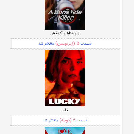
زن متاهل آدمکش
۵ (زیرنویس)
قسمت
منتشر شد
لاکی
۲ (دوبله)
قسمت
منتشر شد