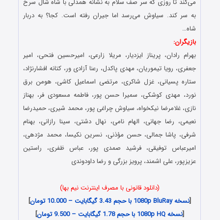
می‌کند تا روزی که سر صف سلام به نشانه همدلی با شاه شال سرخ
به سر کند. سیاوش می‌رسد اما جیران رفته است. کجا؟ به دربار
شاه…
بازیگران:
بهرام رادان، پریناز ایزدیار، مریلا زارعی، امیرحسین فتحی، امیر
جعفری، رویا تیموریان، مهدی پاکدل، رعنا آزادی ور، کتانه افشارنژاد،
ستاره پسیانی، غزل شاکری، مرتضی اسماعیل کاشی، هومن برق
نورد، مهدی کوشکی، سمیرا حسن پور، فاطمه مسعودی فر، بهناز
نازی، غلامرضا نیکخواه، سیاوش چراغی پور، محمد شیری، حمیدرضا
نعیمی، رضا جهانی، الهام نامی، نهال دشتی، سینا رازانی، بهنام
شرفی، پاشا جمالی، حسن مؤذنی، نسرین نکیسا، محمد مژدهی،
امیرعباس توفیقی، فرشید صمدی پور، عباس ظفری، راستین
عزیزپور، علی اشمند، پرویز بزرگی و رضا داودوندی
(دانلود قانونی با مصرف اینترنت نیم بها)
[
نسخه 1080p BluRay با حجم 3.43 گیگابایت – 10.000 تومان
]
[
نسخه 1080p HQ با حجم 1.78 گیگابایت – 9.500 تومان
]