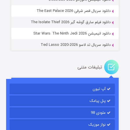
دانلود سریال قصر شرقی The East Palace 2026
جادوگری در مغولستان
دانلود فیلم سارق گوشه گیر The Isolate Thief 2026
۱۴ (زیرنویس)
قسمت
منتشر شد
دانلود انیمیشن Star Wars: The Ninth Jedi 2026
دانلود سریال تد لاسو Ted Lasso 2020-2026
تبلیغات متنی
آپ تیون
باب اسفنجی فصل ۱۷
۶ (زیرنویس)
قسمت
منتشر شد
پنل پیامک
ملودی 98
نواز موزیک