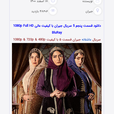
نویسنده
۱۸ اسفند ۱۴۰۰
جیران
۴۸۳۰۶ بازدید
دانلود قسمت پنجم 5 سریال جیران با کیفیت عالی 1080p Full HD
BluRay
سریال
عاشقانه
جیران قسمت
۵
با کیفیت 1080p & 720p & 480p