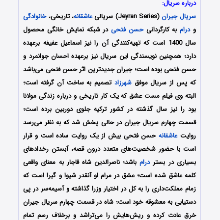
درباره سریال:
سریال جیران
(Jeyran Series) سریالی
عاشقانه
، تاریخی،
خانوادگی
و
درام
به کارگردانی
حسن فتحی
در شبکه نمایش خانگی محصول
سال 1400 است که تهیه‌کنندگی آن را نیز اسماعیل عفیفه برعهده
دارد؛ همچنین نویسندگی این سریال نیز برعهده احسان جوانمرد و
حسن فتحی بوده است؛ جیران جدیدترین اثر حسن فتحی می‌باشد
که پس از سریال موفق
شهرزاد
تصمیم به ساخت آن گرفته است؛
البته وی فیلم مست عشق که یک کار تاریخی و درباره زندگی مولانا
بود را نیز سال گذشته در کشور ترکیه جلوی دوربین برده است؛
قسمت چهارم سریال جیران در حالی پخش شد که به نظر می‌رسد
روایت
عاشقانه
حسن فتحی بیش از یک روایت ساده است و قرار
است با حضور شخصیت‌های متعدد درون قصه، آبستن رخدادهای
بسیاری در بستر
درام
باشد؛ ناصرالدین شاه قاجار به معنای واقعی
کلمه عاشق شده است؛ عشق در مرام او آنقدر شیوا و گیرا است که
زمام مملکت‌داری را به کل در اختیار وزرا گذاشته و آسیمه‌سر در پی
دستیابی به معشوقه خود است؛ شاه در قسمت چهارم سریال جیران
خرق عادت کرده و ریش‌هایش را می‌تراشد و برخلاف رسم تمام