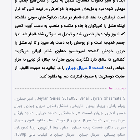
آینده و سیر تحولات داستان، تبدیل به یکی از تقابل‌های جذاب و
دیدنی شود؛ درد و دل‌های خدیجه با خواهرش در نیمه شبی که قرار
است فردایش به عقد شاه قاجار در بیاید، دیالوگ‌های خوبی داشت؛
اینکه عشق را نمی‌توان با جاه و مکنت و منصب به دست آورد؛ کسی
که امروز وارد دربار ناصری شد و تبدیل به سوگلی شاه قاجار شد تنها
جسم خدیجه است و او روحش را به دست باد سپرد و تا ابد عشق را
درون خودش کشت؛ امیرخسرو دهلوی شاعر ایرانی می‌گوید:
کششی که عشق دارد نگذاردت بدین سان/ به جنازه گر نیایی به مزار
خواهی آمد؛
قسمت 5 سریال جیران
را می‌توانید به صورت قانونی از
سایت دوستی‌ها با مصرف اینترنت نیم بها دانلود کنید.
برچسب ها
Serial Jeyran Ghesmate 5
,
Jeyran Series S01E05
,
امیر جعفری
,
بهرام رادان
,
پریناز ایزدیار
,
تاریخی
,
تماشای آنلاین سریال جیران
,
جیران
حسن فتحی
,
جیران قسمت ۵
,
خانوادگی
,
دانلود جیران
,
دانلود رایگان
سریال جیران
,
دانلود سریال جیران از دوستی ها
,
دانلود قانونی سریال
جیران
,
دانلود قسمت پنجم جیران
,
درام
,
رعنا آزادی‌ور
,
رویا تیموریان
,
ستاره پسیانی
,
سریال جیران
,
سریال جیران با کیفیت عالی 1080p
,