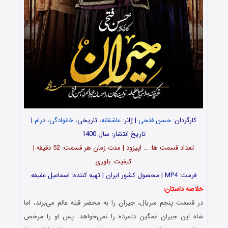
کارگردان:
حسن فتحی
| ژانر:
عاشقانه
، تاریخی،
خانوادگی
،
درام
|
تاریخ انتشار: سال 1400
تعداد قسمت ها: … اپیزود | مدت زمان هر قسمت: 52 دقیقه |
کیفیت: بلوری
فرمت: MP4 | محصول کشور ایران | تهیه کننده: اسماعیل عفیفه
خلاصه داستان:
در قسمت پنجم سریال، جیران را به محضر قبله عالم می‌برند، اما
شاه این جیران غمگین دلمرده را نمی‌خواهد. پس او را مرخص