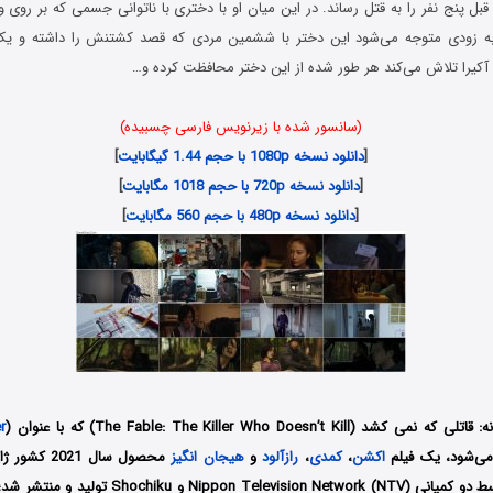
ل پنج نفر را به قتل رساند. در این میان او با دختری با ناتوانی جسمی که بر روی و
 به زودی متوجه می‌شود این دختر با ششمین مردی که قصد کشتنش را داشته و یک ک
 آکیرا تلاش می‌کند هر طور شده از این دختر محافظت کرده و…
(سانسور شده با زیرنویس فارسی چسبیده)
[
دانلود نسخه 1080p با حجم 1.44 گیگابایت
]
[
دانلود نسخه 720p با حجم 1018 مگابایت
]
[
دانلود نسخه 480p با حجم 560 مگابایت
]
The Fable: The Killer Who Doesn’t Kil) که با عنوان (
r
 می‌شود، یک فیلم
اکشن
،
کمدی
،
رازآلود
و
هیجان انگیز
محصول سال 021
گوچی است که توسط دو کمپانی n Television Network (NTV