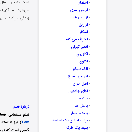
است که چهار سال قب
احضار
ارتش سری
می‌شود. اما آکیرا
از یاد رفته
زندگی می‌کند. حال
ازازیل
اسکار
اعتراف می کنم
افعی تهران
اکازیون
اکنون
الکلاسیکو
انجمن اشباح
اهل ایران
آوای جادویی
بازنده
بالش ها
درباره فیلم:
بامداد خمار
فیلم سینمایی افسانه: قاتلی که نمی کشد (l
برتا: داستان یک اسلحه
Two
) نیز شناخته
بلیط یک‌‌ طرفه