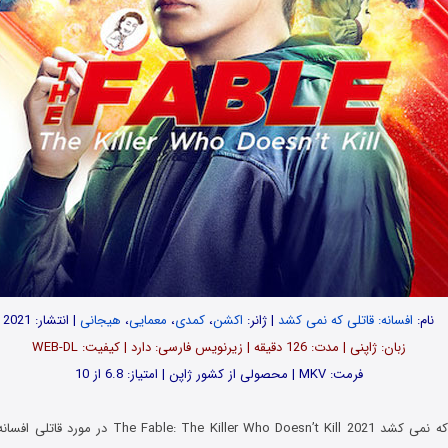
نام:
افسانه: قاتلی که نمی کشد
| ژانر:
اکشن
،
کمدی
،
معمایی
،
هیجانی
| انتشار: 2021
زبان: ژاپنی | مدت‌‌: 126 دقیقه | زیرنویس فارسی: دارد | کیفیت: WEB-DL
فرمت: MKV | محصولی از کشور ژاپن | امتیاز: 6.8 از 10
فیلم افسانه: قاتلی که نمی کشد  Killer Who Doesn’t Kill 2021