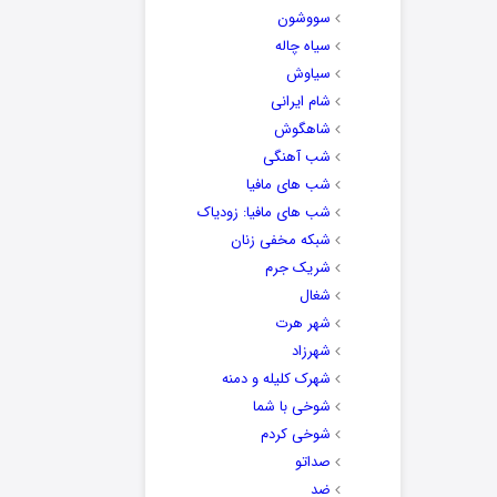
سووشون
سیاه چاله
سیاوش
شام ایرانی
شاهگوش
شب آهنگی
شب های مافیا
شب های مافیا: زودیاک
شبکه مخفی زنان
شریک جرم
شغال
شهر هرت
شهرزاد
شهرک کلیله و دمنه
شوخی با شما
شوخی کردم
صداتو
ضد