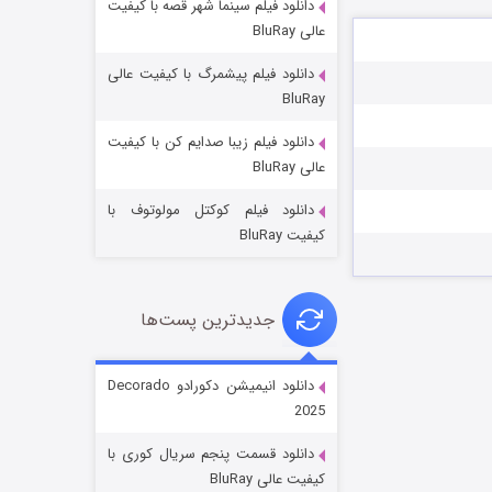
دانلود فیلم سینما شهر قصه با کیفیت
عالی BluRay
دانلود فیلم پیشمرگ با کیفیت عالی
BluRay
دانلود فیلم زیبا صدایم کن با کیفیت
جادوگری در مغولستان
عالی BluRay
۱۴ (زیرنویس)
قسمت
منتشر شد
دانلود فیلم کوکتل مولوتوف با
کیفیت BluRay
جدیدترین پست‌ها
دانلود انیمیشن دکورادو Decorado
2025
باب اسفنجی فصل ۱۷
دانلود قسمت پنجم سریال کوری با
۶ (زیرنویس)
قسمت
منتشر شد
کیفیت عالی BluRay