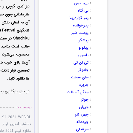
بوی خون
بی گناه
هنرمندانی چون جون
پدر گواردیولا
پدرخوانده
پوست شیر
پیشگو
پیکولو
محسوب می‌شود؛ ای
تاسیان
تی ان تی
آن‌ها بازی خوب با
جادوگر
تحسین قرار دادند؛
جان سخت
ها دانلود کنید.
جزیره
در حال بارگذاری پخ
جنگل آسفالت
جوکر
جیران
برچسب ها
چهره شو
t Kill 2021 WEB-DL
چیدمانه
تماشای آنلاین فیلم The Fable: The Killer Who Doesn't Kill 2021
حرفه ای
دانلود فیلم The Fable 2021 افسانه