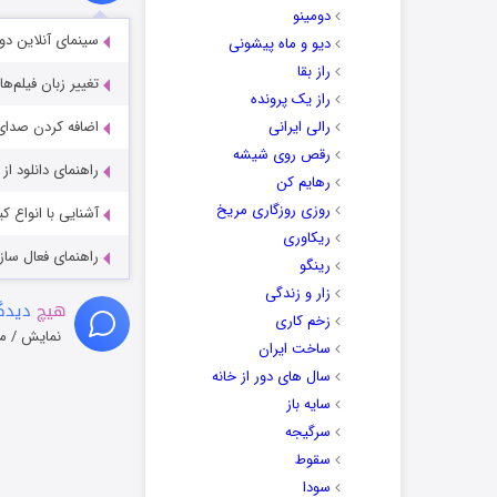
دومینو
سینمای آنلاین دو
دیو و ماه پیشونی
راز بقا
تغییر زبان فیلم‌ها
راز یک پرونده
رالی ایرانی
اضافه کردن صدای 
رقص روی شیشه
راهنمای دانلود ا
رهایم کن
روزی روزگاری مریخ
آشنایی با انواع ک
ریکاوری
راهنمای فعال سازی کیفیت R
رینگو
زار و زندگی
هیچ
دیدگا
زخم کاری
نمایش / م
ساخت ایران
سال های دور از خانه
سایه باز
سرگیجه
سقوط
سودا