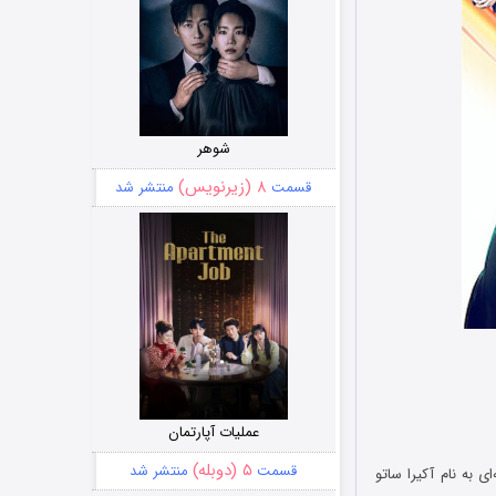
شوهر
۸ (زیرنویس)
قسمت
منتشر شد
عملیات آپارتمان
۵ (دوبله)
قسمت
منتشر شد
The Fable: The در مورد قاتلی افسانه‌ای به نام آکیرا ساتو