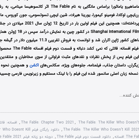
نیز کین گوچی و ماساهیرو یامائورا براساس مانگایی به نام The Fable ا
‌ایچی اوکادا، فومینو کیمورا، یورینا هیرات، شین ایچی تسوتسومی، جون کوروس، ماس
آن به ایفای نقش پرداخته‌اند؛ همچنین این فیلم اولی
شانگهای i International Film Festival
Shochiku در سینماهای کشور ژاپن اکران شد و توانست به فروش ت
ن فیلم پس از پخش نظرات و نقدهای مثبت فراوانی از سوی مخاطبان و منتقدین 
زیگران، داستان جذاب، فیلمنامه، جلوه‌های ویژه، سکانس‌های
اکشن
و همچنین نحوه کا
 نسخه زبان اصلی سانسور شده این فیلم را با لینک مستقیم و زیرنویس فارسی چسبی
ش کننده...
The Fable: The Killer Who Doesn'
,
The Fable: Chapter Two 2021
,
افسانه: قات
,
دانلود رایگان فیلم The Fable The Killer Who Doesnt Kill
,
دانلود قسمت دوم فیلم The Fable
,
دوبله دو زبانه فیلم The Fable 2021