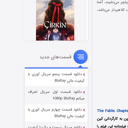
یلچر می‌نشیند، آشنا
لاهبردار می‌باشد،
قسمت‌های جدید
سریال زشت
۲ (زیرنویس)
قسمت
منتشر شد
دانلود قسمت پنجم سریال کوری با
کیفیت عالی BluRay
دانلود قسمت اول سریال اعتراف
میکنم 1080p BluRay
دانلود قسمت چهارم سریال کوری با
The Fable: Chapte
کیفیت عالی BluRay
2 کشور ژاپن به کارگردانی کین
Nippo) و Shochiku تولید و منتشر شد؛ فیلمنامه این فیلم را
دانلود سریال بیست و یک با کیفیت