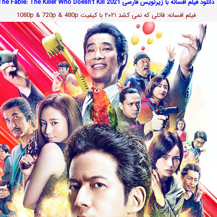
دانلود فیلم افسانه با زیرنویس فارسی The Fable: The Killer Who Doesn’t Kill 2021
فیلم افسانه: قاتلی که نمی کشد
۲۰۲۱
با کیفیت 1080p & 720p & 480p