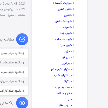
حیثیت گمشده
o Doesn't Kill 2021
خائن کشی
2021 با زیرنویس چسبیده
خاتون
معمایی
,
مهیج
,
نسخه سانسور شد
خجالت نکش
خسوف
خواب زده
مطالب پی
خوب بد جلف
خون سرد
دادزن
دانلود فیلم مردی روی طناب
داریوش
دانلود فیلم وقت آزاد ime 2023
داوینچیز
دختران کوچه غم
دانلود فیلم نمونه اولیه  2022
در انتهای شب
دراکولا
دانلود فیلم حیوان وحشی 19
دست به مهره
دانلود فیلم کاراکتر aracter 2021
دفتر یادداشت
دل
لینک‌های 
دندون طلا