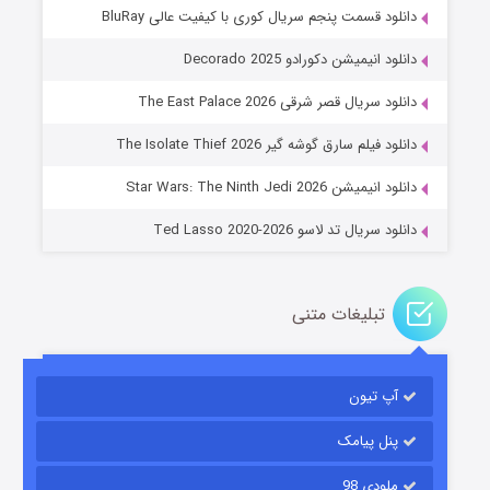
دانلود قسمت پنجم سریال کوری با کیفیت عالی BluRay
دانلود انیمیشن دکورادو Decorado 2025
دانلود سریال قصر شرقی The East Palace 2026
جادوگری در مغولستان
دانلود فیلم سارق گوشه گیر The Isolate Thief 2026
14 (زیرنویس)
قسمت
منتشر شد
دانلود انیمیشن Star Wars: The Ninth Jedi 2026
دانلود سریال تد لاسو Ted Lasso 2020-2026
تبلیغات متنی
آپ تیون
باب اسفنجی فصل ۱۷
6 (زیرنویس)
قسمت
منتشر شد
پنل پیامک
ملودی 98