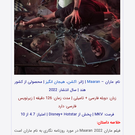
نام: ماران –
Maaran
| ژانر:
اکشن
،
هیجان انگیز
| محصولی از کشور
هند | سال انتشار: 2022
زبان: دوبله فارسی + تامیلی | مدت‌ زمان: 126 دقیقه | زیرنویس
فارسی: دارد
فرمت: MKV | پخش از Disney+ Hotstar | امتیاز: 4.7 از 10
خلاصه داستان:
فیلم ماران Maaran 2022 در مورد روزنامه نگاری به نام ماران است