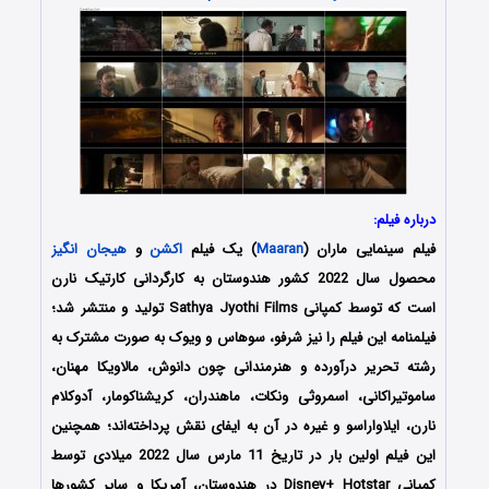
درباره فیلم:
فیلم سینمایی ماران (
Maaran
) یک فیلم
اکشن
و
هیجان انگیز
محصول سال 2022 کشور هندوستان به کارگردانی کارتیک نارن
است که توسط کمپانی Sathya Jyothi Films تولید و منتشر شد؛
فیلمنامه این فیلم را نیز شرفو، سوهاس و ویوک به صورت مشترک به
رشته تحریر درآورده و هنرمندانی چون دانوش، مالاویکا مهنان،
ساموتیراکانی، اسمروثی ونکات، ماهندران، کریشناکومار، آدوکلام
نارن، ایلاواراسو و غیره در آن به ایفای نقش پرداخته‌اند؛ همچنین
این فیلم اولین بار در تاریخ 11 مارس سال 2022 میلادی توسط
کمپانی Disney+ Hotstar در هندوستان، آمریکا و سایر کشورها