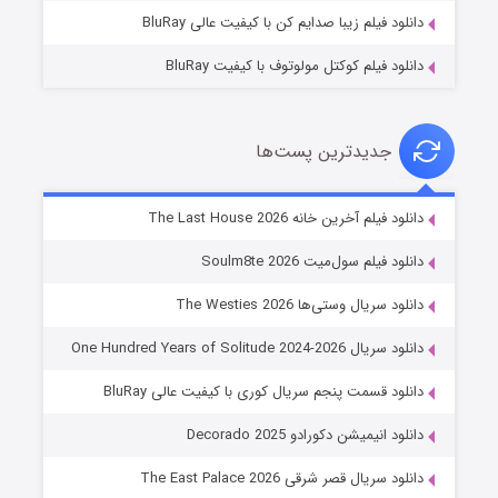
دانلود فیلم زیبا صدایم کن با کیفیت عالی BluRay
دانلود فیلم کوکتل مولوتوف با کیفیت BluRay
جدیدترین پست‌ها
خاندان اژدها فصل ۳
دانلود فیلم آخرین خانه The Last House 2026
۶ (زیرنویس)
قسمت
منتشر شد
دانلود فیلم سول‌میت Soulm8te 2026
دانلود سریال وستی‌ها The Westies 2026
دانلود سریال One Hundred Years of Solitude 2024-2026
دانلود قسمت پنجم سریال کوری با کیفیت عالی BluRay
دانلود انیمیشن دکورادو Decorado 2025
دانلود سریال قصر شرقی The East Palace 2026
جادوگری در مغولستان