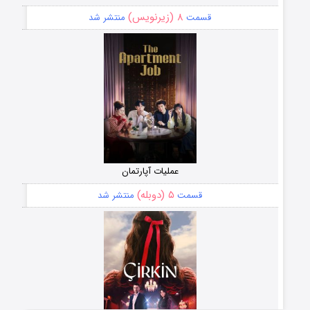
۸ (زیرنویس)
قسمت
منتشر شد
عملیات آپارتمان
۵ (دوبله)
قسمت
منتشر شد