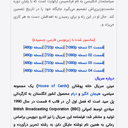
سیاستمدار انگلیسی به نام فرانسیس ارکهارت است که با پایان دوره
نخست‌وزیری‌اش تصمیم می‌گیرد جایگاه خود را در تاریخ تضمین
کند. حال او در این راه و برای رسیدن به اهدافش دست به هر کاری
می‌زند و…
(سانسور شده با زیرنویس فارسی چسبیده)
[
قسمت 01 نسخه 1080p
] [
نسخه 720p
] [
نسخه 480p
]
[
قسمت 02 نسخه 1080p
] [
نسخه 720p
] [
نسخه 480p
]
[
قسمت 03 نسخه 1080p
] [
نسخه 720p
] [
نسخه 480p
]
[
قسمت 04 نسخه 1080p
] [
نسخه 720p
] [
نسخه 480p
]
درباره سریال:
مینی سریال خانه پوشالی (
House of Cards
) یک مجموعه
سیاسی،
هیجان انگیز
و
درام
محصول کشور انگلستان به کارگردانی
پل سید است که فصل اول آن در قالب 4 قسمت در سال 1990
میلادی توسط کمپانی British Broadcasting Corporation (BBC)
تولید و منتشر شد؛ فیلمنامه این سریال را نیز اندرو دیویس براساس
رمانی به همین نام نوشته مایکل دابز، به رشته تحریر درآورده و