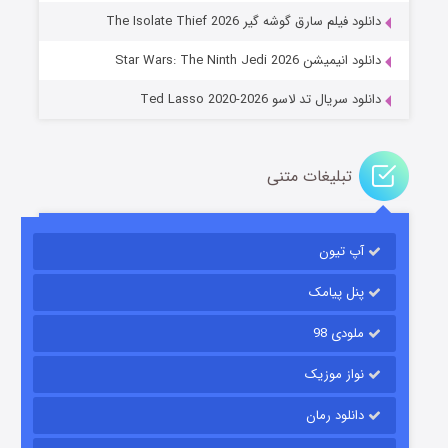
دانلود فیلم سارق گوشه گیر The Isolate Thief 2026
۱۴ (زیرنویس)
قسمت
منتشر شد
دانلود انیمیشن Star Wars: The Ninth Jedi 2026
دانلود سریال تد لاسو Ted Lasso 2020-2026
تبلیغات متنی
آپ تیون
باب اسفنجی فصل ۱۷
۶ (زیرنویس)
قسمت
منتشر شد
پنل پیامک
ملودی 98
نواز موزیک
دانلود رمان