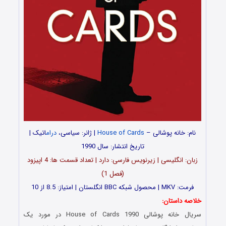
نام: خانه پوشالی –
House of Cards
| ژانر: سیاسی،
درام
اتیک |
تاریخ انتشار: سال 1990
زبان: انگلیسی | زیرنویس فارسی: دارد | تعداد قسمت‌‌‌‌ ها: 4 اپیزود
(فصل 1)
فرمت: MKV | محصول شبکه BBC انگلستان | امتیاز: 8.5 از 10
خلاصه داستان:
سریال خانه پوشالی House of Cards 1990 در مورد یک