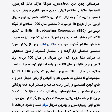
هنرمندانی چون ایان ریچاردسون، سوزانا هارکر، مایلز اندرسون،
آلفونسیا امانوئل، مالکوم تیرنی، دایان فلچر، کالین جاوونز، دیمین
تامس و غیره در آن به ایفای نقش پرداخته‌اند؛ همچنین این سریال
اولین بار از تاریخ 18 نوامبر تا 9 دسامبر سال 1990 میلادی از شبکه
بی‌بی‌سی British Broadcasting Corporation (BBC) در کشور
انگلستان پخش شد سپس در آمریکا و سایر کشورها نیز به صورت
همزمان منتشر گردید؛ مجموعه
خانه پوشالی
پس از پخش مورد
تحسین منتقدان قرار گرفت و با استقبال گسترده از سوی مخاطبان
در سراسر دنیا روبرو شد؛ این سریال در میان 100 برنامه برتر
تلویزیون بریتانیا در سال 2000 در رتبه 84 قرار گرفت؛ جالب است
بدانید در سال 2013 سرویس استریم نتفلیکس NETFLIX نیز
مجموعه‌ای 6 فصلی به همین نام با اقتباس از رمان مایکل دابز و با
بازی کوین اسپیسی و رابین رایت ساخته و منتشر کرد؛ خانه پوشالی
پس از حضور در جشنواره‌‌های بین‌المللی متعدد موفق شد برنده 6
جایزه از جمله جایزه بهتربن نویسنده، بهترین بازیگر نقش اول مرد با
بازی ایان ریچاردسون و بهترین سریال
درام
شده و نامزد دریافت 8
جایزه دیگر نیز شود که از میان آن‌ها می‌توان به نامزدی جایزه