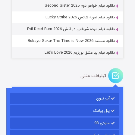
دانلود فیلم خواهر دوم Second Sister 2025
جادوگری در مغولستان
دانلود فیلم ضربه شانس Lucky Strike 2026
۱۴ (زیرنویس)
قسمت
منتشر شد
دانلود فیلم مرده شیطانی در آتش Evil Dead Burn 2026
دانلود مستند Bukayo Saka: The Time is Now 2026
دانلود فیلم بیا عشق بورزیم Let’s Love 2026
تبلیغات متنی
باب اسفنجی فصل ۱۷
آپ تیون
۶ (زیرنویس)
قسمت
منتشر شد
پنل پیامک
ملودی 98