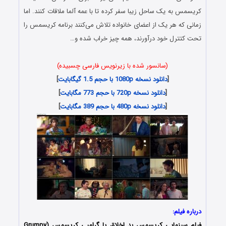
کریسمس به یک ساحل زیبا سفر کرده تا با عمه آلما ملاقات کنند. اما
زمانی که هر یک از اعضای خانواده تلاش می‌کنند برنامه کریسمس را
تحت کتترل خود درآورند، همه چیز خراب شده و…
(سانسور شده با زیرنویس فارسی چسبیده)
[
دانلود نسخه 1080p با حجم 1.5 گیگابایت
]
[
دانلود نسخه 720p با حجم 773 مگابایت
]
[
دانلود نسخه 480p با حجم 389 مگابایت
]
درباره فیلم:
فیلم سینمایی کریسمس بد اخلاق یا گرامپی کریسمس (Grumpy