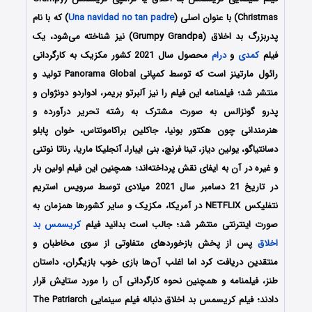
Christmas) با عنوان اصلی (
Una navidad no tan padre
) که با نام
پدربزرگ بد اخلاق (Grumpy Grandpa) نیز شناخته می‌شود، یک
فیلم
کمدی
و
درام
محصول سال 2021 کشور مکزیک به کارگردانی
رائول مارتینز است که توسط کمپانی Panorama Global تولید و
منتشر شد؛ فیلمنامه این فیلم را نیز آلبرتو بریمر، ادواردو دونژوان و
پدرو گونزالس به صورت مشترک به رشته تحریر درآورده و
هنرمندانی چون هکتور بونیا، جاکلین براکامونتاس، خوان پابلو
دسانتیاگو، یولین دیاز، تینا فرنچ، بنی ایبارا، آنجلیکا ماریا، رناتا نوتنی
و غیره در آن به ایفای نقش پرداخته‌اند؛ همچنین این فیلم اولین بار
در تاریخ 21 دسامبر سال 2021 میلادی توسط سرویس استریم
نتفلیکس NETFLIX در آمریکا، مکزیک و سایر کشورها همزمان به
صورت اینترنتی منتشر شد؛ جالب است بدانید فیلم
کریسمس بد
اخلاق
پس از پخش بازخوردهای متفاوتی از سوی مخاطبان و
منتقدین دریافت کرد اما اغلب آن‌ها بازی خوب بازیگران، داستان
طنز، فیلمنامه و همچنین نحوه کارگردانی آن را مورد ستایش قرار
دادند؛ فیلم کریسمس بد اخلاق دنباله فیلم سینمایی The Patriarch