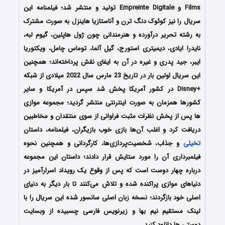
Films و Empreinte Digitale تولید و منتشر شد؛ فیلمنامه این
سریال را نیز کوئوک دنگ ترن و آناستازیا هاینزل به صورت مشترک
به رشته تحریر درآورده و هنرمندانی چون ژول هاپلین، گیوم لبه،
نایدرا ایادی، دیمیتری استورج، گیل آلما، توماس چامل، ویکتوریا
ایبر، جید پدری و غیره در آن به ایفای نقش پرداخته‌اند؛ همچنین
این سریال اولین بار در تاریخ 23 مارس سال 2022 میلادی از شبکه
+Disney در کشور آمریکا پخش شد سپس در آمریکا و سایر
کشورها همزمان به صورت اینترنتی منتشر گردید؛ مجموعه موازی
ها پس از پخش نظرات مثبت فراوانی از سوی منتقدان و مخاطبین
دریافت کرد و اغلب آن‌ها بازی خوب بازیگران، فیلمنامه، داستان
تخیلی
و جذاب، شخصیت‌پردازی‌ها، کارگردانی و همچنین نحوه
فیلمبرداری آن را مورد ستایش قرار دادند؛ داستان این مجموعه
درباره چهار دوست است که پس از وقوع یک رویداد اسرارآمیز در
دنیاهای موازی پراکنده شده و تلاش می‌کنند تا بار دیگر به دنیای
اصلی خود بازگردند؛ نسخه زبان اصلی سانسور شده این سریال را با
لینک مستقیم نیم بها و زیرنویس فارسی چسبیده از وبسایت
دوستی ها دانلود کنید.