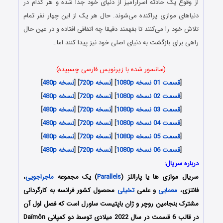
از وقوع یک حادثه اسرارآمیز از دنیای خود جدا شده و هر کدام در
دنیاهای موازی پراکنده می‌شوند. حال هر یک از این چهار نفر تمام
تلاش خود را می‌کنند تا بفهمند دقیقا چه اتفاقی افتاده و در عین حال
راهی برای بازگشت به دنیای اصلی خود نیز پیدا کنند اما…
(سانسور شده با زیرنویس فارسی چسبیده)
[
قسمت 01 نسخه 1080p
] [
نسخه 720p
] [
نسخه 480p
]
[
قسمت 02 نسخه 1080p
] [
نسخه 720p
] [
نسخه 480p
]
[
قسمت 03 نسخه 1080p
] [
نسخه 720p
] [
نسخه 480p
]
[
قسمت 04 نسخه 1080p
] [
نسخه 720p
] [
نسخه 480p
]
[
قسمت 05 نسخه 1080p
] [
نسخه 720p
] [
نسخه 480p
]
[
قسمت 06 نسخه 1080p
] [
نسخه 720p
] [
نسخه 480p
]
درباره سریال:
سریال موازی ها یا پاراللز (
Parallels
) یک مجموعه
ماجراجویی
،
فانتزی،
معمایی
و علمی
تخیلی
محصول کشور فرانسه به کارگردانی
مشترک بنجامین روچر و ژان باپتیست ساورل است که فصل اول آن
در قالب 6 قسمت در سال 2022 میلادی توسط دو کمپانی Daïmôn