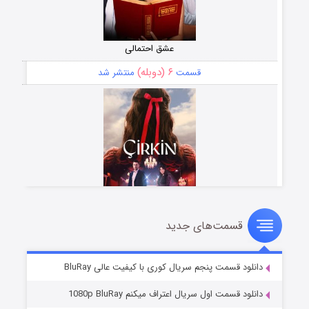
عشق احتمالی
۶ (دوبله)
قسمت
منتشر شد
قسمت‌های جدید
سریال زشت
۵ (زیرنویس)
قسمت
منتشر شد
دانلود قسمت پنجم سریال کوری با کیفیت عالی BluRay
دانلود قسمت اول سریال اعتراف میکنم 1080p BluRay