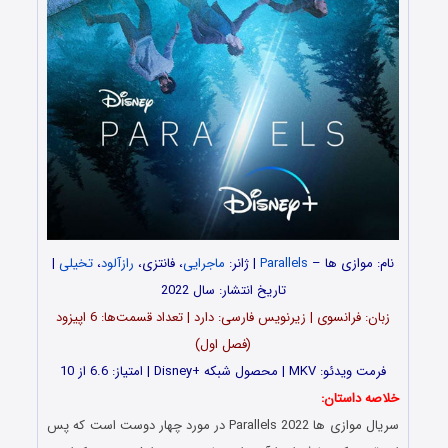
نام: موازی ها –
Parallels
| ژانر:
ماجرایی
، فانتزی،
رازآلود
،
تخیلی
|
تاریخ انتشار: سال 2022
زبان: فرانسوی | زیرنویس فارسی: دارد | تعداد قسمت‌‌‌‌ها: 6 اپیزود
(فصل اول)
فرمت ویدئو: MKV | محصول شبکه +Disney | امتیاز: 6.6 از 10
خلاصه داستان:
سریال موازی ها Parallels 2022 در مورد چهار دوست است که پس