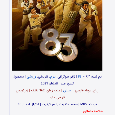
نام فیلم: ۸۳ –
83
| ژانر: بیوگرافی،
درام
، تاریخی،
ورزشی
| محصول
کشور هند | انتشار: 2021
زبان: دوبله فارسی +
هندی
| مدت‌‌ زمان: 162 دقیقه | زیرنویس
فارسی: دارد
فرمت: MKV | حجم: متفاوت با هر کیفیت | امتیاز: 7.4 از 10
خلاصه داستان: