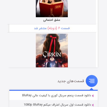
عشق احتمالی
۶ (دوبله)
قسمت
منتشر شد
قسمت‌های جدید
سریال زشت
۵ (زیرنویس)
قسمت
منتشر شد
دانلود قسمت پنجم سریال کوری با کیفیت عالی BluRay
دانلود قسمت اول سریال اعتراف میکنم 1080p BluRay