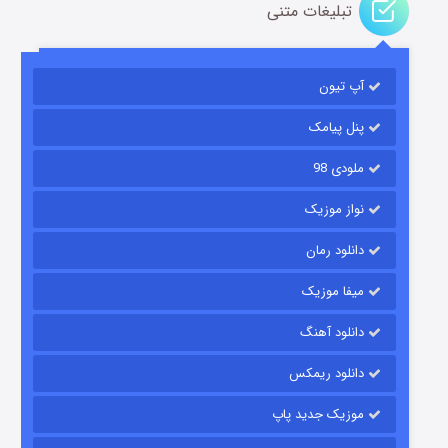
تبلیغات متنی
آپ تیون
مردگان متحرک: شهر مرده ۳
۲ (زیرنویس)
قسمت
منتشر شد
پنل پیامک
ملودی 98
نواز موزیک
دانلود رمان
میفا موزیک
دانلود آهنگ
شکست استوارت در نجات جهان
دانلود ریمکس
۷ (زیرنویس)
قسمت
منتشر شد
موزیک جدید پاپ