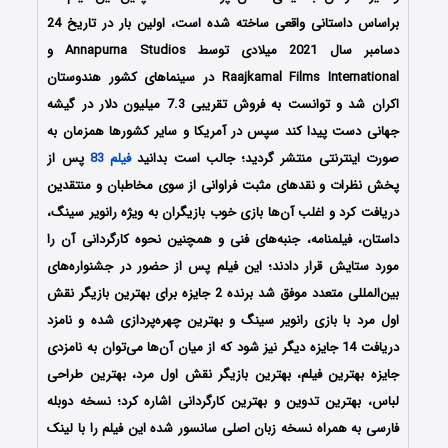
براساس داستانی واقعی ساخته شده است، اولین بار در تاریخ 24
دسامبر سال 2021 میلادی توسط Annapurna Studios و
Raajkamal Films International در سینماهای کشور هندوستان
اکران شد و توانست به فروش تقریبی 7.3 میلیون دلار در گیشه
جهانی دست پیدا کند سپس در آمریکا و سایر کشورها همزمان به
صورت اینترنتی منتشر گردید؛ جالب است بدانید
فیلم 83
پس از
پخش نظرات و نقدهای مثبت فراوانی از سوی مخاطبان و منتقدین
دریافت کرد و اغلب آن‌ها بازی خوب بازیگران به ویژه رانویر سینگ،
داستان، فیلمنامه، جنبه‌های فنی و همچنین نحوه کارگردانی آن را
مورد ستایش قرار دادند؛ این فیلم پس از حضور در جشنواره‌های
بین‌المللی متعدد موفق شد برنده 2 جایزه برای بهترین بازیگر نقش
اول مرد با بازی رانویر سینگ و بهترین چهره‌پردازی شده و نامزد
دریافت 14 جایزه دیگر نیز شود که از میان آن‌ها می‌توان به نامزدی
جایزه بهترین فیلم، بهترین بازیگر نقش اول مرد، بهترین طراحی
لباس، بهترین تدوین و بهترین کارگردانی اشاره کرد؛ نسخه دوبله
فارسی به همراه نسخه زبان اصلی سانسور شده این فیلم را با لینک