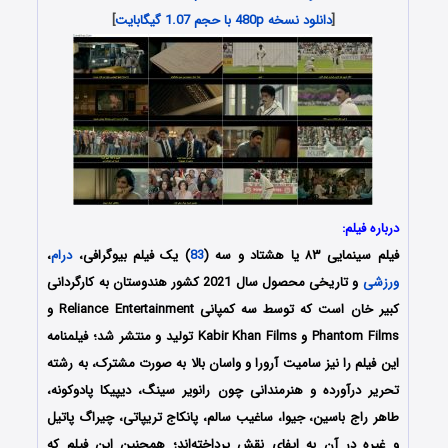
[
دانلود نسخه 480p با حجم 1.07 گیگابایت
]
درباره فیلم:
فیلم سینمایی ۸۳ یا هشتاد و سه (
83
) یک فیلم بیوگرافی،
درام
،
ورزشی
و تاریخی محصول سال 2021 کشور هندوستان به کارگردانی
کبیر خان است که توسط سه کمپانی Reliance Entertainment و
Phantom Films و Kabir Khan Films تولید و منتشر شد؛ فیلمنامه
این فیلم را نیز سامیت آرورا و واسان بالا به صورت مشترک، به رشته
تحریر درآورده و هنرمندانی چون رانویر سینگ، دیپیکا پادوکونه،
طاهر راج باسین، جیوا، ساغیب سالم، پانکاج تریپاتی، چیراگ پاتیل
و غیره در آن به ایفای نقش پرداخته‌اند؛ همچنین این فیلم که