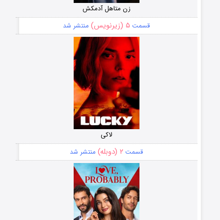
زن متاهل آدمکش
۵ (زیرنویس)
قسمت
منتشر شد
لاکی
۲ (دوبله)
قسمت
منتشر شد