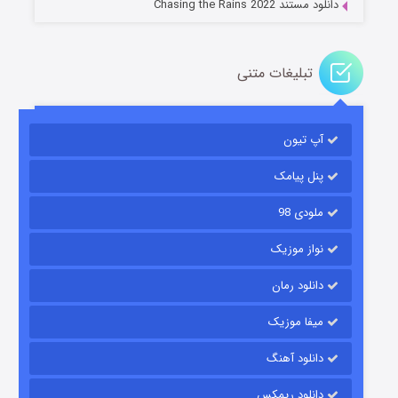
دانلود مستند Chasing the Rains 2022
تبلیغات متنی
آپ تیون
باب اسفنجی فصل ۱۷
۶ (زیرنویس)
قسمت
منتشر شد
پنل پیامک
ملودی 98
نواز موزیک
دانلود رمان
میفا موزیک
دانلود آهنگ
رویایی برای تو
دانلود ریمکس