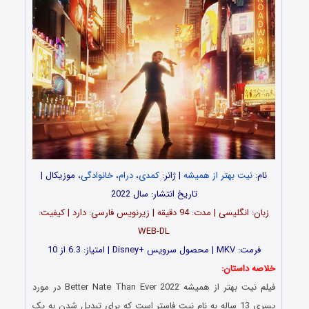
نام:
نیت بهتر از همیشه
| ژانر:
کمدی
،
درام
،
خانوادگی
، موزیکال |
تاریخ انتشار: سال 2022
زبان: انگلیسی | مدت‌: 94 دقیقه | زیرنویس فارسی: دارد | کیفیت:
WEB-DL
فرمت: MKV | محصول سرویس +Disney | امتیاز: 6.3 از 10
خلاصه داستان:
فیلم نیت بهتر از همیشه Better Nate Than Ever 2022 در مورد
پسری 13 ساله به نام نیت فاستر است که برای تبدیل شدن به یک