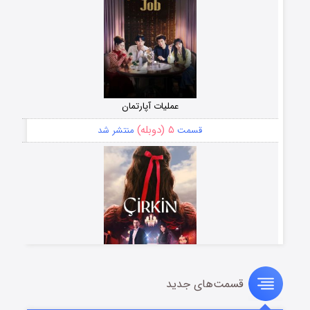
عملیات آپارتمان
۵ (دوبله)
قسمت
منتشر شد
قسمت‌های جدید
سریال زشت
۲ (زیرنویس)
قسمت
منتشر شد