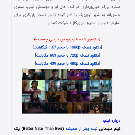
ستاره بزرگ خیال‌پردازی می‌کند. حال او و دوستش لیتی، سفری
جسورانه به شهر نیویورک را آغاز کرده تا در تست بازیگری برای
نمایش «لیلو و استیچ: موزیکال» شرکت کنند و…
(سانسور شده با زیرنویس فارسی چسبیده)
[
دانلود نسخه 1080p با حجم 1.67 گیگابایت
]
[
دانلود نسخه 720p با حجم 863 مگابایت
]
[
دانلود نسخه 480p با حجم 439 مگابایت
]
درباره فیلم:
فیلم سینمایی
نیت بهتر از همیشه
(Better Nate Than Ever) یک