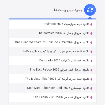
جدیدترین پست‌ها
خاندان اژدها فصل ۳
دانلود فیلم سول‌میت Soulm8te 2026
۶ (زیرنویس)
قسمت
منتشر شد
دانلود سریال وستی‌ها The Westies 2026
دانلود سریال One Hundred Years of Solitude 2024-2026
دانلود قسمت پنجم سریال کوری با کیفیت عالی BluRay
دانلود انیمیشن دکورادو Decorado 2025
دانلود سریال قصر شرقی The East Palace 2026
دانلود فیلم سارق گوشه گیر The Isolate Thief 2026
جادوگری در مغولستان
دانلود انیمیشن Star Wars: The Ninth Jedi 2026
۱۴ (زیرنویس)
قسمت
منتشر شد
دانلود سریال تد لاسو Ted Lasso 2020-2026