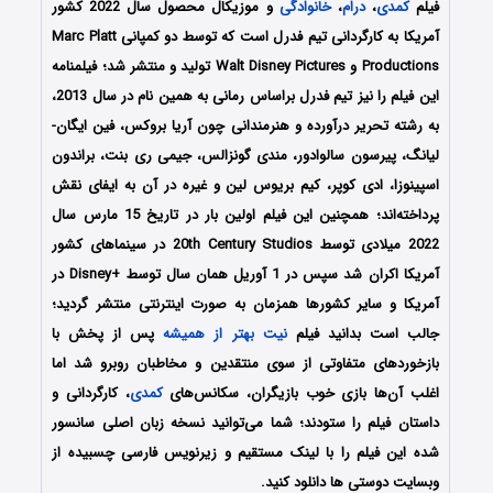
فیلم
کمدی
،
درام
،
خانوادگی
و موزیکال محصول سال 2022 کشور
آمریکا به کارگردانی تیم فدرل است که توسط دو کمپانی Marc Platt
Productions و Walt Disney Pictures تولید و منتشر شد؛ فیلمنامه
این فیلم را نیز تیم فدرل براساس رمانی به همین نام در سال 2013،
به رشته تحریر درآورده و هنرمندانی چون آریا بروکس، فین ایگان-
لیانگ، پیرسون سالوادور، مندی گونزالس، جیمی ری بنت، براندون
اسپینوزا، ادی کوپر، کیم بریوس لین و غیره در آن به ایفای نقش
پرداخته‌اند؛ همچنین این فیلم اولین بار در تاریخ 15 مارس سال
2022 میلادی توسط 20th Century Studios در سینماهای کشور
آمریکا اکران شد سپس در 1 آوریل همان سال توسط +Disney در
آمریکا و سایر کشورها همزمان به صورت اینترنتی منتشر گردید؛
جالب است بدانید فیلم
نیت بهتر از همیشه
پس از پخش با
بازخوردهای متفاوتی از سوی منتقدین و مخاطبان روبرو شد اما
اغلب آن‌ها بازی خوب بازیگران، سکانس‌های
کمدی
، کارگردانی و
داستان فیلم را ستودند؛ شما می‌توانید نسخه زبان اصلی سانسور
شده این فیلم را با لینک مستقیم و زیرنویس فارسی چسبیده از
وبسایت دوستی ها دانلود کنید.