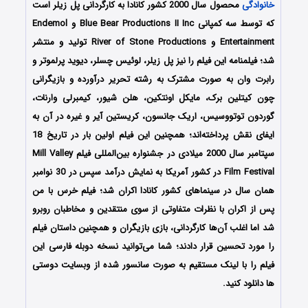
خانوادگی
محصول سال 2000 کشور کانادا به کارگردانی پل زیلر است
که توسط سه کمپانی Blue Bear Productions II Inc و Endemol
Entertainment و River of Stone Productions تولید و منتشر
شد؛ فیلمنامه این فیلم را نیز پل زیلر، لوئیس چسلر، دیوید پرلموتر و
رابرت وان به صورت مشترک به رشته تحریر درآورده و بازیگرانی
چون کیتلین برک، مایکل اونتکین، هلن شیور، کیمبرلی وارنات،
گوردون توتووسیس، اریک جانسون، کریستین آیر و غیره در آن به
ایفای نقش پرداخته‌اند؛ همچنین این فیلم اولین بار در تاریخ 18
سپتامبر سال 2000 میلادی در جشنواره بین‌المللی فیلم Mill Valley
Film Festival در کشور آمریکا به نمایش درآمد سپس در 30 نوامبر
همان سال در سینماهای کشور کانادا اکران شد؛ فیلم خرس با من
پس از اکران با نظرات متفاوتی از سوی منتقدین و مخاطبان روبرو
شد اما اغلب آن‌ها کارگردانی، بازی بازیگران و همچنین داستان فیلم
را مورد تحسین قرار دادند؛ شما می‌توانید نسخه دوبله فارسی این
فیلم را با لینک مستقیم به صورت سانسور شده از وبسایت دوستی
ها دانلود کنید.