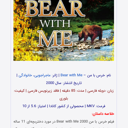
نام: خرس با من –
Bear with Me
| ژانر:
ماجراجویی
،
خانوادگی
|
تاریخ انتشار: سال 2000
زبان: دوبله فارسی | مدت: 85 دقیقه | فاقد زیرنویس فارسی | کیفیت:
بلوری
فرمت: MKV | محصولی از کشور کانادا | امتیاز: 5.6 از 10
خلاصه داستان:
فیلم خرس با من Bear with Me 2000 در مورد دختربچه‌ای 11 ساله