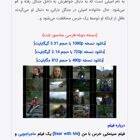
به نام امیلی است که به دنبال خواهرش به داخل جنگل رفته و گم
می‌شود. حال خانواده امیلی در جنگل بارانی به دنبال او می‌گردند
غافل از اینکه او توسط یک خرس محافظت می‌شود و…
(نسخه دوبله فارسی سانسور شده)
[
دانلود نسخه 1080p با حجم 3.31 گیگابایت
]
[
دانلود نسخه 720p با حجم 2.14 گیگابایت
]
[
دانلود نسخه 480p با حجم 812 مگابایت
]
درباره فیلم:
فیلم سینمایی خرس با من (
Bear with Me
) یک فیلم
ماجراجویی
و