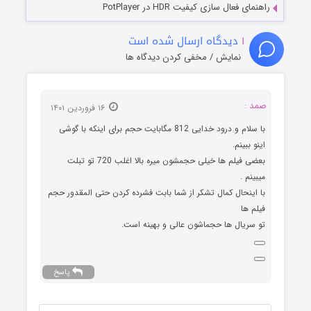
راهنمای فعال سازی کیفیت HDR در PotPlayer
۱
دیدگاه ارسال شده است
نمایش / مخفی کردن دیدگاه ها
صمد :
۱۶ فروردین ۱۴۰۱
با سلام و درود خدایی 812 مگابایت حجم برای اینکه با گوشی
اینو ببینم.
بعضی فیلم ها خیلی حجمشون میره بالا اغلب 720 تو تبلت
میبینم .
با اینحال کمال تشکر از شما بابت فشرده کردن حتی المقدور حجم
فیلم ها
تو سریال ها حجماشون عالی و بهینه است.
پاسخ