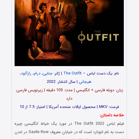
نام: یک دست لباس –
The Outfit
| ژانر:
جنایی
،
درام
،
رازآلود
،
هیجانی
| سال انتشار: 2022
زبان: دوبله فارسی + انگلیسی | مدت‌: 105 دقیقه | زیرنویس فارسی:
دارد
فرمت: MKV | محصول ایالات متحده آمریکا | امتیاز: 7.5 از 10
خلاصه داستان:
فیلم لباس The Outfit 2022 در مورد یک خیاط انگلیسی چیره
دست به نام لئونارد است که در خیابان معروف Savile Row در لندن