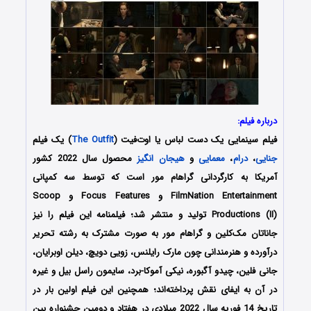
درباره فیلم:
فیلم سینمایی یک دست لباس یا اوت‌فیت (
The Outfit
) یک فیلم
جنایی
،
درام
،
معمایی
و
هیجان انگیز
محصول سال 2022 کشور
آمریکا به کارگردانی گراهام مور است که توسط سه کمپانی
FilmNation Entertainment و Focus Features و Scoop
Productions (II) تولید و منتشر شد؛ فیلمنامه این فیلم را نیز
جاناتان مک‌کلین و گراهام مور به صورت مشترک به رشته تحریر
درآورده و هنرمندانی چون مارک رایلنس، زویی دویچ، دیلن اوبرایان،
جانی فلین، چیدو آگبوره، نیکی آموکا-برد، سایمون راسل بیل و غیره
در آن به ایفای نقش پرداخته‌اند؛ همچنین این فیلم اولین بار در
تاریخ 14 فوریه سال 2022 میلادی در هفتاد و دومین جشنواره بین