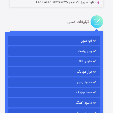
دانلود سریال تد لاسو Ted Lasso 2020-2026
تبلیغات متنی
آپ تیون
جادوگری در مغولستان
14 (زیرنویس)
قسمت
منتشر شد
پنل پیامک
ملودی 98
نواز موزیک
دانلود رمان
میفا موزیک
دانلود آهنگ
باب اسفنجی فصل ۱۷