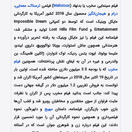
فیلم سینمایی مخرب یا بدنهاد (
Malicious
) فیلمی
ترسناک
،
معمایی
،
درام
و
هیجان‌انگیز
محصول سال 2018 کشور آمریکا به کارگردانی
مایکل وینیک است که توسط دو کمپانی Impossible Dream
Entertainment و Lost Hills Film Fund تولید و منتشر شد؛
فیلمنامه این فیلم را نیز مایکل وینیک به رشته تحریر درآورده و
هنرمندانی همچون جاش استوارت، بویانا نواکوویچ، دلروی لیندو،
ملیسا بولونا، ایوت یتس ردیک، لوک ادواردز، ژاکلین فلمینگ، بن
واندرمی و غیره در آن به ایفای نقش پرداخته‌اند؛ همچنین
فیلم
مخرب
که با بودجه 3.5 میلیون دلاری ساخته شده است، اولین
بار
در تاریخ 19 اکتبر سال 2018 در سینماهای کشور آمریکا اکران شد و
توانست به فروش تقریبی 1.2 میلیون دلار در گیشه جهانی دست
پیدا کند؛ جالب است بدانید فیلم مخرب پس از اکران با نظرات
مثبت فراوان از سوی منتقدین و مخاطبان روبرو شد و اغلب آن‌ها
بازی خوب بازیگران، فیلمنامه، داستان
مهیج
و دلهره‌آور، نحوه
فیلمبرداری و همچنین نحوه کارگردانی آن را مورد تحسین قرار
دادند؛ این فیلم درباره زن و شوهری جوان است که در آستانه