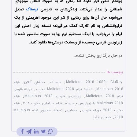
بچه‌دار شدن قرار دارند اما زمانی که به صورت اتفاقی موجودی
شیطانی را بیدار می‌کنند، زندگی‌شان به کابوسی
ترسناک
تبدیل
می‌شود؛ حال آن‌ها برای رهایی از شر این موجود اهریمنی از یک
فراروانشناس به نام کلارک کمک می‌گیرند؛
نسخه زبان اصلی این
فیلم را می‌توانید با لینک مستقیم نیم بها به صورت سانسور شده با
زیرنویس فارسی چسبیده از وبسایت دوستی‌ها دانلود کنید.
در حال بارگذاری پخش کننده...
برچسب ها
Malicious 2018 1080p BluRay
,
ترسناک
,
تماشای آنلاین فیلم
Malicious 2018
,
دانلود فیلم Malicious 2018 مخرب
,
دوبله فارسی
فیلم Malicious 2018
,
زیرنویس فارسی Malicious 2018
,
فیلم
Malicious 2018 با زیرنویس چسبیده
,
فیلم سینمایی مخرب ۲۰۱۸
,
فیلم
مخرب 2018 دوبله فارسی
,
معمایی
,
نسخه سانسور شده Malicious
2018
,
هیجان انگیز