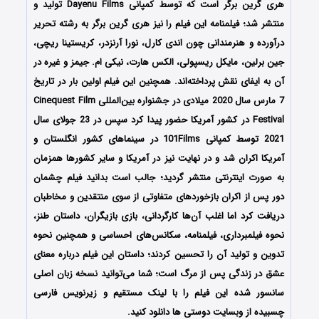
هری گرین برگر است که توسط کمپانی Dayenu Films تولید و
منتشر شد؛ فیلمنامه این فیلم را نیز هری گرین برگر به رشته تحریر
درآورده و هنرمندانی چون اندی کارل، نورا آرنزدر، کریستینا ریچی،
جین برلین، مایکل ریسپولی، الکس هارت، نیکی ام. جیمز و غیره در
آن به ایفای نقش پرداخته‌اند. همچنین این فیلم اولین بار در تاریخ
7 مارس سال 2020 میلادی در جشنواره بین‌المللی Cinequest Film
Festival در کشور آمریکا حضور پیدا کرد سپس در 23 جولای سال
2021 توسط کمپانی 101Films در سینماهای کشور انگلستان و
آمریکا اکران شد و در نهایت نیز در آمریکا و سایر کشورها همزمان
به صورت اینترنتی منتشر گردید؛ جالب است بدانید فیلم چشمان
دور پس از اکران بازخوردهای متفاوتی از سوی منتقدین و مخاطبان
دریافت کرد اما اغلب آن‌ها کارگردانی، بازی بازیگران، داستان طنز،
نحوه فیلمبرداری، فیلمنامه، سکانس‌های احساسی و همچنین نحوه
تدوین و تولید آن را تحسین کردند؛ داستان این فیلم درباره معنای
عشق در زندگی پس از مرگ است؛ شما می‌توانید نسخه زبان اصلی
سانسور شده این فیلم را با لینک مستقیم و زیرنویس فارسی
چسبیده از وبسایت دوستی ها دانلود کنید.