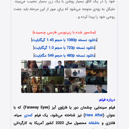
خود را در یک اتاق بسیار روشن با یک زن بسیار عجیب می‌بیند.
مایکل به زودی متوجه می‌شود که برای عبور از این مرحله باید جفت
روحی خود را پیدا کرده و…
(سانسور شده با زیرنویس فارسی چسبیده)
[
دانلود نسخه 1080p با حجم 1.45 گیگابایت
]
[
دانلود نسخه 720p با حجم 1.0 گیگابایت
]
[
دانلود نسخه 480p با حجم 549 مگابایت
]
درباره فیلم:
فیلم سینمایی چشمان دور یا فاراِوی آیز (Faraway Eyes) که با
عنوان (
Here After
) نیز شناخته می‌شود، یک فیلم
کمدی
سیاه،
فانتزی و
عاشقانه
محصول سال 2020 کشور آمریکا به کارگردانی