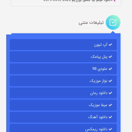
تبلیغات متنی
باب اسفنجی فصل ۱۷
آپ تیون
6 (زیرنویس)
قسمت
منتشر شد
پنل پیامک
ملودی 98
نواز موزیک
دانلود رمان
میفا موزیک
رویایی برای تو
دانلود آهنگ
15 (دوبله)
قسمت
منتشر شد
دانلود ریمکس