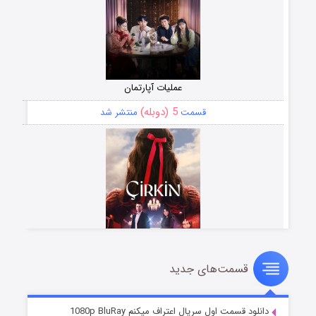
عملیات آپارتمان
5 (دوبله)
قسمت
منتشر شد
قسمت‌های جدید
سریال زشت
2 (زیرنویس)
قسمت
منتشر شد
دانلود قسمت اول سریال اعتراف میکنم 1080p BluRay