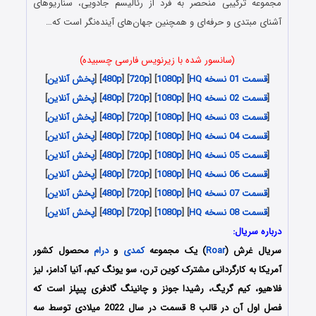
مجموعه ترکیبی منحصر به فرد از رئالیسم جادویی، سناریوهای
آشنای مبتدی و حرفه‌ای و همچنین جهان‌های آینده‌نگر است که…
(سانسور شده با زیرنویس فارسی چسبیده)
[
قسمت 01 نسخه HQ
] [
1080p
] [
720p
] [
480p
] [
پخش آنلاین
]
[
قسمت 02 نسخه HQ
] [
1080p
] [
720p
] [
480p
] [
پخش آنلاین
]
[
قسمت 03 نسخه HQ
] [
1080p
] [
720p
] [
480p
] [
پخش آنلاین
]
[
قسمت 04 نسخه HQ
] [
1080p
] [
720p
] [
480p
] [
پخش آنلاین
]
[
قسمت 05 نسخه HQ
] [
1080p
] [
720p
] [
480p
] [
پخش آنلاین
]
[
قسمت 06 نسخه HQ
] [
1080p
] [
720p
] [
480p
] [
پخش آنلاین
]
[
قسمت 07 نسخه HQ
] [
1080p
] [
720p
] [
480p
] [
پخش آنلاین
]
[
قسمت 08 نسخه HQ
] [
1080p
] [
720p
] [
480p
] [
پخش آنلاین
]
درباره سریال:
سریال غرش (
Roar
) یک مجموعه
کمدی
و
درام
محصول کشور
آمریکا به کارگردانی مشترک کوین ترن، سو یونگ کیم، آنیا آدامز، لیز
فلاهیو، کیم گریگ، رشیدا جونز و چانینگ گادفری پیپلز است که
فصل اول آن در قالب 8 قسمت در سال 2022 میلادی توسط سه