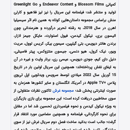
کمپانی Blossom Films و Endeavor Content و Greenlight Go
تولید و منتشر شد؛ فیلمنامه این سریال را نیز لیز فلاهیو و کارلی
منش براساس مجموعه داستان‌هایی کوتاه به همین نام اثر سیسیلیا
اهرن در سال 2018، به رشته تحریر درآورده و هنرمندانی چون
الیسون بری، نیکول کیدمن، فیول استوارت، مایکل جیمز لازار،
برندن هانتر دیویس، بتی گیلپین، سیمون بیکر، کریس لوول، مریت
ویور، نیک کرول، هیو دنسی، جیسون منتزوکس، پیتر فاسینلی،
دنیل دای کیم، جودی دیویس، عیسی ری، برنار وایت و غیره در آن
به ایفای نقش پرداخته‌اند؛ همچنین این سریال اولین بار در تاریخ
15 آوریل سال 2022 میلادی توسط سرویس ویدئویی اپل تی‌وی
پلاس +Apple TV در آمریکا، انگلستان و سایر کشورها همزمان به
صورت اینترنتی پخش شد؛
مجموعه غرش
تاکنون نظرات متفاوتی از
سوی مخاطبین دریافت کرده است؛ این مجموعه برای بازی بازیگران
به ویژه نیکول کیدمن و نحوه فیلمبرداری تحسین شد اما در مقابل
برای نحوه کارگردانی، فیلمنامه و همچنین مضامین مورد انتقاد قرار
گرفت؛ جالب است بدانید ساخت فصل دوم سریال غرش نیز از سوی
سازندگان تایید شده است؛ نسخه زبان اصلی سانسور شده این