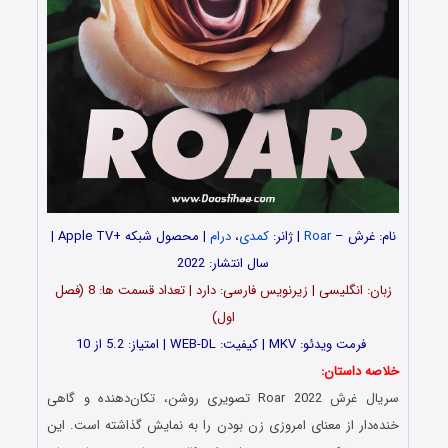
نام: غرش –
Roar
| ژانر:
کمدی
،
درام
| محصول شبکه +Apple TV |
سال انتشار: 2022
زبان: انگلیسی | زیرنویس فارسی: دارد | تعداد قسمت‌ ها: 8 (فصل
اول)
فرمت ویدئو: MKV | کیفیت: WEB-DL | امتیاز: 5.2 از 10
خلاصه داستان:
سریال غرش Roar 2022 تصویری روشن، تکان‌دهنده و گاهی
خنده‌‌دار از معنای امروزی زن بودن را به نمایش گذاشته است. این