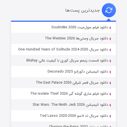
جدیدترین پست‌ها
خاندان اژدها فصل ۳
دانلود فیلم سول‌میت Soulm8te 2026
۶ (زیرنویس)
قسمت
منتشر شد
دانلود سریال وستی‌ها The Westies 2026
دانلود سریال One Hundred Years of Solitude 2024-2026
دانلود قسمت پنجم سریال کوری با کیفیت عالی BluRay
دانلود انیمیشن دکورادو Decorado 2025
دانلود سریال قصر شرقی The East Palace 2026
دانلود فیلم سارق گوشه گیر The Isolate Thief 2026
جادوگری در مغولستان
دانلود انیمیشن Star Wars: The Ninth Jedi 2026
۱۴ (زیرنویس)
قسمت
منتشر شد
دانلود سریال تد لاسو Ted Lasso 2020-2026
دانلود مستند Chasing the Rains 2022