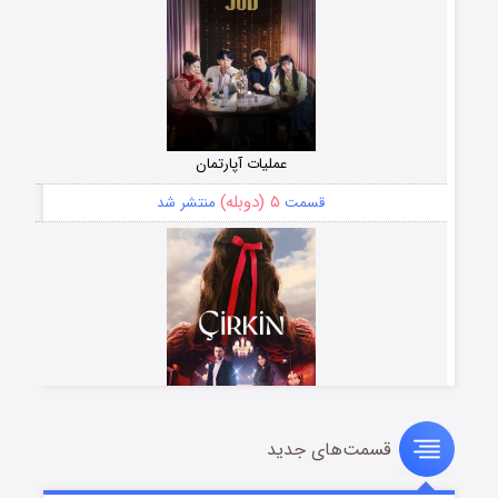
عملیات آپارتمان
۵ (دوبله)
قسمت
منتشر شد
قسمت‌های جدید
سریال زشت
۲ (زیرنویس)
قسمت
منتشر شد