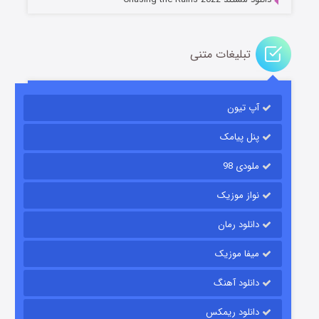
تبلیغات متنی
آپ تیون
باب اسفنجی فصل ۱۷
۶ (زیرنویس)
قسمت
منتشر شد
پنل پیامک
ملودی 98
نواز موزیک
دانلود رمان
میفا موزیک
دانلود آهنگ
رویایی برای تو
دانلود ریمکس
۱۵ (دوبله)
قسمت
منتشر شد