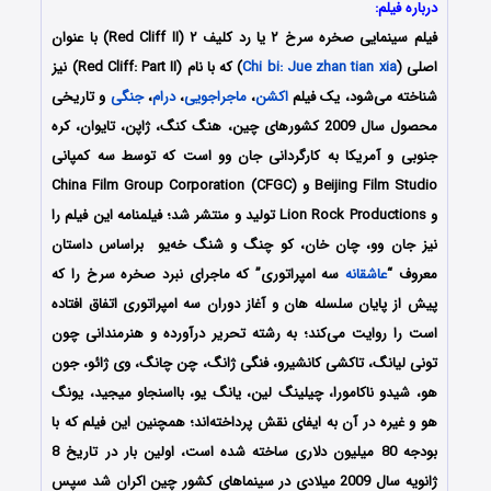
درباره فیلم:
فیلم سینمایی صخره سرخ ۲ یا رد کلیف ۲ (Red Cliff II) با عنوان
اصلی (
Chi bi: Jue zhan tian xia
) که با نام (Red Cliff: Part II) نیز
شناخته می‌شود، یک فیلم
اکشن
،
ماجراجویی
،
درام
،
جنگی
و تاریخی
محصول سال 2009 کشورهای چین، هنگ کنگ، ژاپن، تایوان، کره
جنوبی و آمریکا به کارگردانی جان وو است که توسط سه کمپانی
Beijing Film Studio و China Film Group Corporation (CFGC)
و Lion Rock Productions تولید و منتشر شد؛ فیلمنامه این فیلم را
نیز جان وو، چان خان، کو چنگ و شنگ خه‌یو براساس داستان
معروف “
عاشقانه
سه امپراتوری” که ماجرای نبرد صخره سرخ را که
پیش از پایان سلسله هان و آغاز دوران سه امپراتوری اتفاق افتاده‌
است را روایت می‌کند؛ به رشته تحریر درآورده و هنرمندانی چون
تونی لیانگ، تاکشی کانشیرو، فنگی ژانگ، چن چانگ، وی ژائو، جون
هو، شیدو ناکامورا، چیلینگ لین، یانگ یو، بااسنجاو میجید، یونگ
هو و غیره در آن به ایفای نقش پرداخته‌اند؛ همچنین این فیلم که با
بودجه 80 میلیون دلاری ساخته شده است، اولین بار در تاریخ 8
ژانویه سال 2009 میلادی در سینماهای کشور چین اکران شد سپس