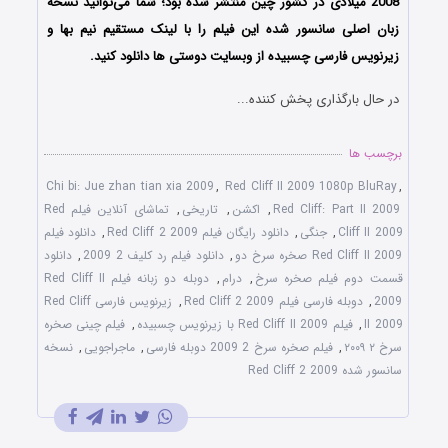
2008 میلادی در کشور چین منتشر شده بود؛ شما می‌توانید نسخه
زبان اصلی سانسور شده این فیلم را با لینک مستقیم نیم بها و
زیرنویس فارسی چسبیده از وبسایت دوستی ها دانلود کنید.
در حال بارگذاری پخش کننده...
برچسب ها
Chi bi: Jue zhan tian xia 2009
,
Red Cliff II 2009 1080p BluRay
,
Red Cliff: Part II 2009
,
اکشن
,
تاریخی
,
تماشای آنلاین فیلم Red
Cliff II 2009
,
جنگی
,
دانلود رایگان فیلم Red Cliff 2 2009
,
دانلود فیلم
Red Cliff II 2009 صخره سرخ دو
,
دانلود فیلم رد کلیف 2 2009
,
دانلود
قسمت دوم فیلم صخره سرخ
,
درام
,
دوبله دو زبانه فیلم Red Cliff II
2009
,
دوبله فارسی فیلم Red Cliff 2 2009
,
زیرنویس فارسی Red Cliff
II 2009
,
فیلم Red Cliff II 2009 با زیرنویس چسبیده
,
فیلم چینی صخره
سرخ ۲ ۲۰۰۹
,
فیلم صخره سرخ 2 2009 دوبله فارسی
,
ماجراجویی
,
نسخه
سانسور شده Red Cliff 2 2009