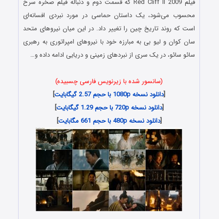
فیلم Red Cliff II 2009 که قسمت دوم و دنباله فیلم صخره سرخ
محسوب می‌شود، یک داستان حماسی در مورد نبردی افسانه‌ای
است که روند تاریخ چین را تغییر داد. در این میان نیروهای متحد
سان کوان و لیو بی به مبارزه خود با نیروهای امپراتوری به رهبری
سائو سائو، در یک سری از نبردهای زمینی و دریایی ادامه داده و…
(سانسور شده با زیرنویس فارسی چسبیده)
[
دانلود نسخه 1080p با حجم 2.57 گیگابایت
]
[
دانلود نسخه 720p با حجم 1.29 گیگابایت
]
[
دانلود نسخه 480p با حجم 661 مگابایت
]