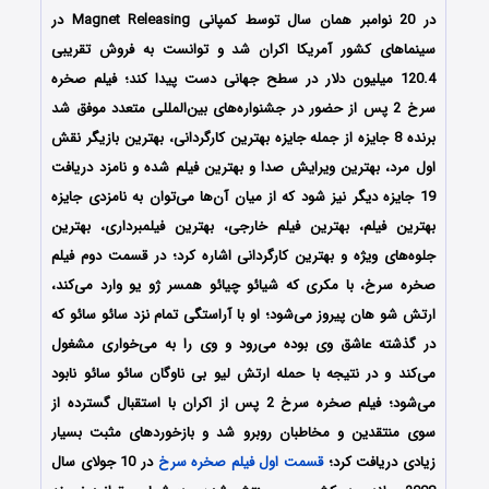
در 20 نوامبر همان سال توسط کمپانی Magnet Releasing در
سینماهای کشور آمریکا اکران شد و توانست به فروش تقریبی
120.4 میلیون دلار در سطح جهانی دست پیدا کند؛ فیلم صخره
سرخ 2 پس از حضور در جشنواره‌‌های بین‌المللی متعدد موفق شد
برنده 8 جایزه از جمله جایزه بهترین کارگردانی، بهترین بازیگر نقش
اول مرد، بهترین ویرایش صدا و بهترین فیلم شده و نامزد دریافت
19 جایزه دیگر نیز شود که از میان آن‌ها می‌توان به نامزدی جایزه
بهترین فیلم، بهترین فیلم خارجی، بهترین فیلمبرداری، بهترین
جلوه‌های ویژه و بهترین کارگردانی اشاره کرد؛ در قسمت دوم فیلم
صخره سرخ، با مکری که شیائو چیائو همسر ژو یو وارد می‌کند،
ارتش شو هان پیروز می‌شود؛ او با آراستگی تمام نزد سائو سائو که
در گذشته عاشق وی بوده می‌رود و وی را به می‌خواری مشغول
می‌کند و در نتیجه با حمله ارتش لیو بی ناوگان سائو سائو نابود
می‌شود؛ فیلم صخره سرخ 2 پس از اکران با استقبال گسترده از
سوی منتقدین و مخاطبان روبرو شد و بازخوردهای مثبت بسیار
زیادی دریافت کرد؛
قسمت اول فیلم صخره سرخ
در 10 جولای سال