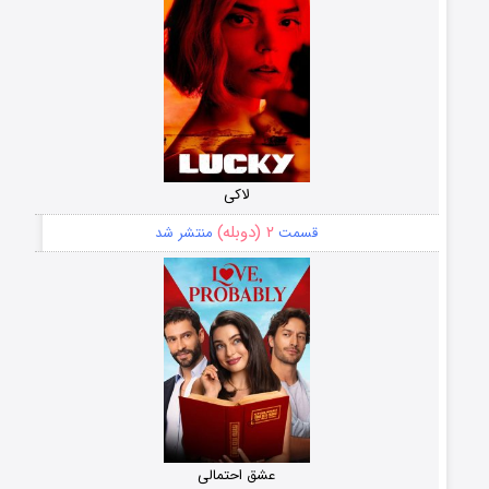
لاکی
۲ (دوبله)
قسمت
منتشر شد
عشق احتمالی