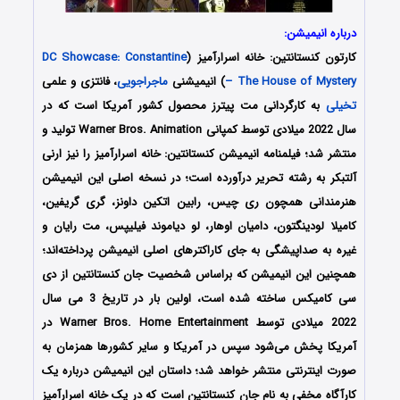
درباره انیمیشن:
کارتون کنستانتین: خانه اسرارآمیز (
DC Showcase: Constantine
– The House of Mystery
) انیمیشنی
ماجراجویی
، فانتزی و علمی
تخیلی
به کارگردانی مت پیترز محصول کشور آمریکا است که در
سال 2022 میلادی توسط کمپانی Warner Bros. Animation تولید و
منتشر شد؛ فیلمنامه انیمیشن کنستانتین: خانه اسرارآمیز را نیز ارنی
آلتبکر به رشته تحریر درآورده‌‌‌‌‌ است؛ در نسخه اصلی این انیمیشن
هنرمندانی همچون ری چیس، رابین اتکین داونز، گری گریفین،
کامیلا لودینگتون، دامیان اوهار، لو دیاموند فیلیپس، مت رایان و
غیره به صداپیشگی به جای کاراکترهای اصلی انیمیشن پرداخته‌اند؛
همچنین این انیمیشن که براساس شخصیت جان کنستانتین از دی
سی کامیکس ساخته شده است، اولین بار در تاریخ 3 می سال
2022 میلادی توسط Warner Bros. Home Entertainment در
آمریکا پخش می‌شود سپس در آمریکا و سایر کشورها همزمان به
صورت اینترنتی منتشر خواهد شد؛ داستان این انیمیشن درباره یک
کارآگاه مخفی به نام جان کنستانتین است که در یک خانه اسرارآمیز