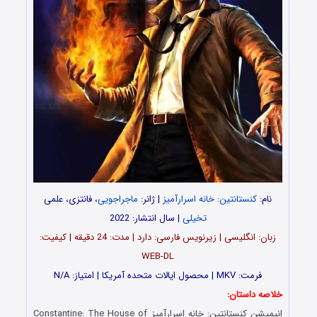
نام:
کنستانتین: خانه اسرارآمیز
| ژانر:
ماجراجویی
، فانتزی، علمی
تخیلی
| سال انتشار: 2022
زبان: انگلیسی | زیرنویس فارسی: دارد | مدت: 24 دقیقه | کیفیت:
WEB-DL
فرمت: MKV | محصول ایالات متحده آمریکا | امتیاز: N/A
خلاصه داستان:
انیمیشن کنستانتین: خانه اسرارآمیز Constantine: The House of