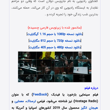
گفتگوی رادیویی به نام جارویس دولان است که وقتی دو مزاحم
نقابدار به ایستگاه رادیویی که وی در آن کار می‌کند، حمله می‌کنند،
بدترین شب زندگی خود را تجربه کرده و…
(سانسور شده با زیرنویس فارسی چسبیده)
[
دانلود نسخه 1080p با حجم 1.16 گیگابایت
]
[
دانلود نسخه 720p با حجم 812 مگابایت
]
[
دانلود نسخه 480p با حجم 405 مگابایت
]
درباره فیلم:
فیلم سینمایی بازخورد یا فیدبک (
Feedback
) که با عنوان
(Hostage Radio) نیز شناخته می‌شود، فیلمی
ترسناک
،
معمایی
و
هیجان انگیز
محصول سال 2019 کشورهای اسپانیا و آمریکا به