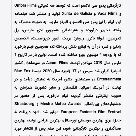
کارگردانی پدرو سی الانسو است که توسط سه کمپانی Ombra Films
و Vaca Films و Xunta de Galicia تولید و منتشر شد؛ فیلمنامه
این فیلم را نیز پدرو سی الانسو و آلبرتو مارینی به صورت مشترک به
رشته تحریر درآورده و هنرمندانی همچون ادی مارسن، پل
اندرسون، ایوانا باکرو، ریچارد بریک، الیور کوپراسمیت، الکسیس
رادنی و غیره در آن به ایفای نقش پرداخته‌اند؛ همچنین فیلم
بازخورد
که با بودجه 4 میلیون یورو ساخته شده است، اولین
بار در تاریخ 1
مارس سال 2019 میلادی توسط Aurum Films در سینماهای کشور
اسپانیا اکران شد سپس در 17 ژانویه سال 2020 توسط Blue Fox
Entertainment در سینماهای کشور آمریکا به نمایش درآمد و در
نهایت در آمریکا، اسپانیا، انگلستان و سایر کشورها همزمان به
صورت اینترنتی منتشر گردید؛ فیلم بازخورد پس از حضور در
جشنواره‌های بین‌المللی Mestre Mateo Awards و Strasbourg
European Fantastic Film Festival موفق شد نامزد دریافت 4
جایزه برای بهترین موسیقی اورجینال، بهترین طراحی تولید، بهترین
صداگذاری و بهترین کارگردانی شود؛ این فیلم پس از انتشار مورد