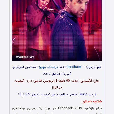
نام: بازخورد –
Feedback
| ژانر:
ترسناک
،
مهیج
| محصول اسپانیا و
آمریکا | انتشار: 2019
زبان: انگلیسی | مدت‌: 90 دقیقه | زیرنویس فارسی: دارد | کیفیت:
BluRay
فرمت: MKV | حجم: متفاوت با هر کیفیت | امتیاز: 5.5 از 10
خلاصه داستان:
فیلم بازخورد Feedback 2019 در مورد یک مجری برنامه‌های