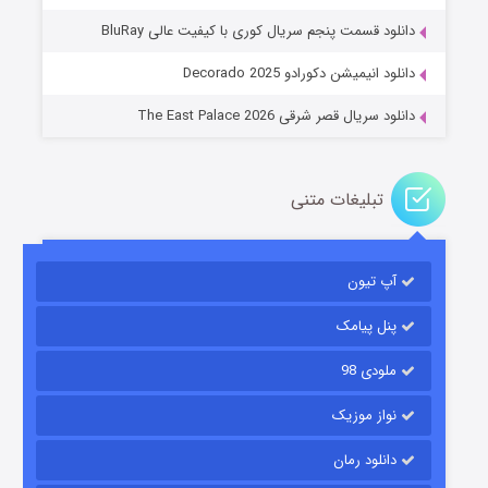
عملیات آپارتمان
دانلود قسمت پنجم سریال کوری با کیفیت عالی BluRay
۲ (زیرنویس)
قسمت
منتشر شد
دانلود انیمیشن دکورادو Decorado 2025
دانلود سریال قصر شرقی The East Palace 2026
تبلیغات متنی
آپ تیون
مردگان متحرک: شهر مرده ۳
۲ (زیرنویس)
قسمت
منتشر شد
پنل پیامک
ملودی 98
نواز موزیک
دانلود رمان