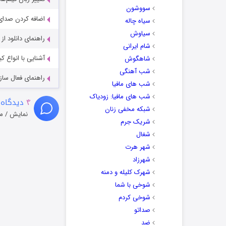
سووشون
اضافه کردن صدای 
سیاه چاله
سیاوش
راهنمای دانلود ا
شام ایرانی
آشنایی با انواع ک
شاهگوش
شب آهنگی
راهنمای فعال سازی کیفیت R
شب های مافیا
شب های مافیا: زودیاک
۴
دیدگاه 
شبکه مخفی زنان
نمایش / م
شریک جرم
شغال
شهر هرت
شهرزاد
شهرک کلیله و دمنه
شوخی با شما
شوخی کردم
صداتو
ضد