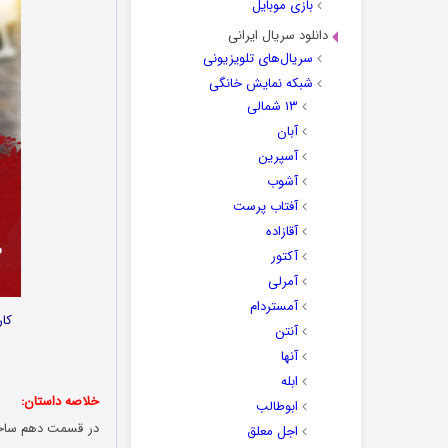
بازی موبایل
دانلود سریال ایرانی
سریال‌های تلویزیونی
شبکه نمایش خانگی
۱۳ شمالی
آبان
آسپرین
آشوب
آفتاب پرست
آقازاده
آکتور
آمرلی
آمستردام
کار
آنتن
آنها
ابله
خلاصه داستان:
ابوطالب
اجل معلق