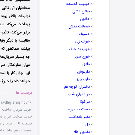
حیثیت گمشده
مخاطبان آن تاثیر 
خائن کشی
تولیدات بالاتر بر
خاتون
پرداخت می‌کند سط
خجالت نکش
برابر می‌کند؛ تاث
خسوف
مقایسه با دیگر رقب
خواب زده
بیفتد؛ همانطور که
خوب بد جلف
خون سرد
چه بسیار سریال‌های
دادزن
میان سازندگان سریا
داریوش
این جای کار با است
داوینچیز
خواهد داد یا خیر؟
ق
دختران کوچه غم
برچسب ها
در انتهای شب
دراکولا
,
svdhg shoj hdvhk
دست به مهره
خرید سریال ساخت ایر
دفتر یادداشت
جدید ساخت ایران قس
قسمت 10
,
سریال 
دل
قسمت دهم ساخت ایرا
دندون طلا