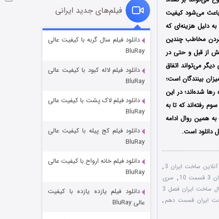
فیلم‌های جدید ایرانی
 باعث می‌شود کیفیت
ه دلیل هزینه‌ای که
فروشگاهی برای قاتلان فصل ۲
 کردن مخاطب چندین
دانلود فیلم سال گربه با کیفیت عالی
BluRay
۱۰ (زیرنویس)
یش از قبل و حتی در
قسمت
منتشر شد
 دیگر می‌تواند اتفاق
دانلود فیلم لاله کبود با کیفیت عالی
یزان بینندگان است؛
BluRay
رها شده‌اند؛ در این
دانلود فیلم لاک پشت با کیفیت عالی
 رفته‌اند که تا به
BluRay
به همین روال ادامه
دانلود فیلم کج‌ پیله با کیفیت عالی
ل دانلود است.
BluRay
دانلود فیلم خانه ارواح با کیفیت عالی
شوهر
آنلاین ساخت ایران 3
,
BluRay
۸ (زیرنویس)
مت 10
,
سری
قسمت
منتشر شد
سریال ساخت ایران فصل 3
دانلود فیلم یازده یازده با کیفیت
ت ایران قسمت دهم
,
عالی BluRay