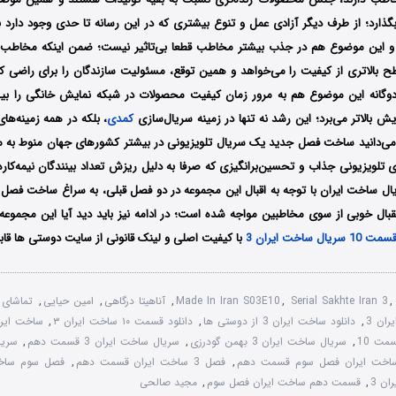
بگذارد؛ از طرف دیگر آزادی عمل و تنوع بیشتری که در این رسانه تا حدی وجود دارد
ود و این موضوع هم در جذب بیشتر مخاطب قطعا بی‌تاثیر نیست؛ ضمن اینکه مخاطب ب
ح بالاتری از کیفیت را می‌خواهد و همین توقع، مسئولیت سازندگان را برای راضی
یر دوگانه این موضوع هم به مرور زمان کیفیت محصولات در شبکه نمایش خانگی را ب
ایش بالاتر می‌برد؛ این رشد نه تنها در زمینه سریال‌سازی
کمدی
، بلکه در همه زمینه‌های
 می‌دانید ساخت فصل جدید یک سریال تلویزیونی در بیشتر کشورهای جهان منوط به م
 تلویزیونی جذاب و تحسین‌برانگیزی که صرفا به دلیل ریزش تعداد بینندگان نیمه‌کاره 
ل ساخت ایران با توجه به اقبال این مجموعه در دو فصل قبلی، به سراغ ساخت فصل سوم
قبال خوبی از سوی مخاطبین مواجه شده است؛ در ادامه نیز باید دید آیا این مجموعه 
سمت 10 سریال ساخت ایران 3
با کیفیت اصلی و لینک قانونی از سایت دوستی ها قاب
Serial Sakhte Iran 3
,
Made In Iran S03E10
,
آناهیتا درگاهی
,
امین حیایی
,
تماشای 
ان 3
,
دانلود ساخت ایران 3 از دوستی ها
,
دانلود قسمت ۱۰ ساخت ایران ۳
,
ساخت ایران 3 قس
مت 10
,
سریال ساخت ایران 3 بهمن گودرزی
,
سریال ساخت ایران 3 قسمت دهم
,
ساخت ایران فصل سوم قسمت دهم
,
فصل 3 ساخت ایران قسمت دهم
,
فصل سوم ساخ
ن 3
,
قسمت دهم ساخت ایران فصل سوم
,
مجید صالحی