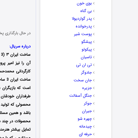
بوی خون
بی گناه
پدر گواردیولا
پدرخوانده
در حال بارگذاری پخ
پوست شیر
پیشگو
درباره سریال:
پیکولو
تاسیان
آن را نیز امیر پ
تی ان تی
جادوگر
ساخت
جان سخت
جزیره
است که بازیگران ب
جنگل آسفالت
طرفداران خودشان را
جوکر
محصولی که تولید می
جیران
باشد و همین مسئله
چهره شو
محصولات در چند سا
چیدمانه
تمایل بیشتر هنرمند
حرفه ای
مستقیمی که با مخ