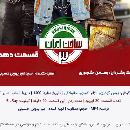
گردان:
بهمن گودرزی
| ژانر:
کمدی
،
خانوادگی
| تاریخ تولید: 1400 | تاریخ انتشار: سال 1401
تعداد قسمت: 20 اپیزود | مدت زمان این قسمت: 50 دقیقه | کیفیت: BluRay
فرمت: MP4 | حجم: متفاوت | تهیه کننده: امیر پروین ‌حسینی
در قسمت دهم ساخت ایران 3، فردی ناشناس، هاکان را به قتل رسانده است. غلام و مرتضی در صحنه