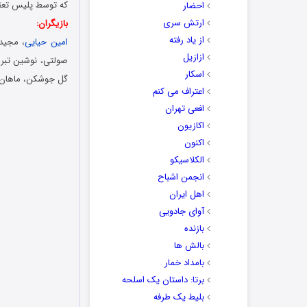
که توسط پلیس تعقیب
احضار
ارتش سری
بازیگران:
از یاد رفته
امین حیایی
، مجید
ازازیل
صولتی، نوشین تبریز
اسکار
گل جوشکن، ماهان 
اعتراف می کنم
افعی تهران
اکازیون
اکنون
الکلاسیکو
انجمن اشباح
اهل ایران
آوای جادویی
بازنده
بالش ها
بامداد خمار
برتا: داستان یک اسلحه
بلیط یک‌‌ طرفه