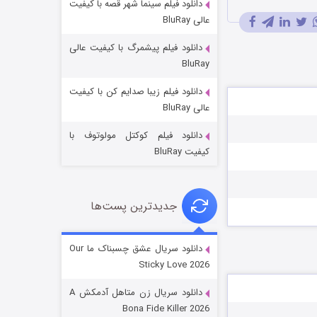
دانلود فیلم سینما شهر قصه با کیفیت
عالی BluRay
دانلود فیلم پیشمرگ با کیفیت عالی
BluRay
دانلود فیلم زیبا صدایم کن با کیفیت
عملیات آپارتمان
عالی BluRay
۲ (زیرنویس)
قسمت
منتشر شد
دانلود فیلم کوکتل مولوتوف با
کیفیت BluRay
جدیدترین پست‌ها
دانلود سریال عشق چسبناک ما Our
Sticky Love 2026
مردگان متحرک: شهر مرده ۳
دانلود سریال زن متاهل آدمکش A
۲ (زیرنویس)
قسمت
منتشر شد
Bona Fide Killer 2026