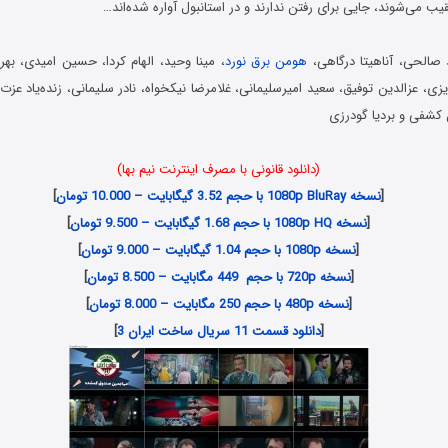
 می‌شوند، جایی برای رفتن ندارند و در استانبول آواره شده‌اند…
 صالحی، آناهیتا درگاهی،
هومن برق نورد
، مینا وحید، الهام کردا، حسین امیدی، ب
ی، عزالدین توفیق، سعید امیرسلیمانی، غلامرضا نیکخواه، نادر سلیمانی، زنده‌یاد عزت ا
کشفی و بردیا گودرزی
(دانلود قانونی با مصرف اینترنت نیم بها)
[
نسخه 1080p BluRay با حجم 3.52 گیگابایت – 10.000 تومان
]
[
نسخه 1080p HQ با حجم 1.68 گیگابایت – 9.500 تومان
]
[
نسخه 1080p با حجم 1.04 گیگابایت – 9.000 تومان
]
[
نسخه 720p با حجم 449 مگابایت – 8.500 تومان
]
[
نسخه 480p با حجم 250 مگابایت – 8.000 تومان
]
[
دانلود قسمت 11 سریال ساخت ایران 3
]