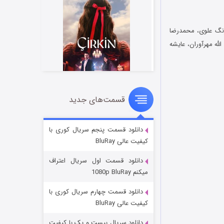
هرنگ علوی، محمدرضا
لله مهرآوران، عایشه
قسمت‌های جدید
سریال زشت
۵ (زیرنویس)
قسمت
منتشر شد
دانلود قسمت پنجم سریال کوری با
کیفیت عالی BluRay
دانلود قسمت اول سریال اعتراف
میکنم 1080p BluRay
دانلود قسمت چهارم سریال کوری با
کیفیت عالی BluRay
دانلود سریال بیست و یک با کیفیت