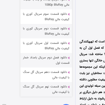
وستی ها
عالی 1080p BluRay
۱ (زیرنویس)
قسمت
منتشر شد
دانلود قسمت سوم سریال کوری با
کیفیت عالی BluRay
دانلود قسمت دوم سریال کوری با
کیفیت عالی BluRay
ساخت ایران ۳ (Made In Iran 3) اولین سریال‌ بهمن گودرزی در نمایش خانگی به نویسندگی امیر عربی است که تهیه‎کنندگی
دانلود قسمت اول سریال کوری با
 که فصل اول آن به
کیفیت عالی BluRay
کارگردانی محمدحسین لطیفی در سال 1390 و دومین فصل آن نیز توسط برزو نیک نژاد در سال 1396 ساخته شد؛ سریال
دانلود فصل دوم سریال بامداد خمار
یش خانگی تنها بستری
تد لاسو فصل ۴
قسمت اول
ینکه این مجموعه‌ها
۶ (زیرنویس)
قسمت
منتشر شد
دانلود قسمت دهم سریال گل سنگ
د؛ مخاطبان نیز بابت
با کیفیت عالی
 کیفیت مطلوبی داشته
ن سبقه تولیدی این
دانلود قسمت نهم سریال گل سنگ
با کیفیت عالی
د هم دلیل دیگری بر
وند به دلیل ارتباط
می‌تواند بر تعداد