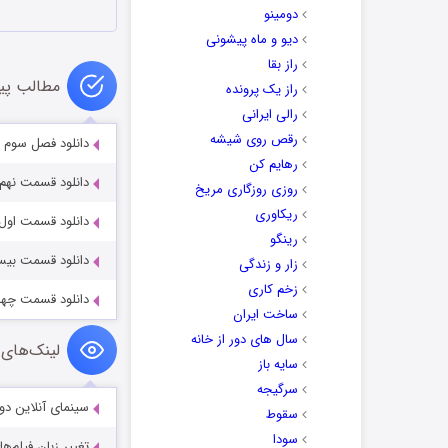
دومینو
دیو و ماه پیشونی
راز بقا
مطالب پی
راز یک پرونده
رالی ایرانی
رقص روی شیشه
دانلود فصل سوم 
رهایم کن
دانلود قسمت نهم سریال 
روزی روزگاری مریخ
ریکاوری
دانلود قسمت اول سریال 
رینگو
دانلود قسمت بیستم سریا
زار و زندگی
زخم کاری
دانلود قسمت چهاردهم س
ساخت ایران
سال های دور از خانه
لینک‌های 
سایه باز
سرگیجه
سینمای آنلاین دو
سقوط
سودا
تغییر زبان فیلم‌ها